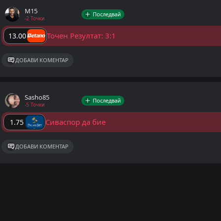
M15
Последвай
-2 Точки
Точен Резултат: 3:1
13.00
ДОБАВИ КОМЕНТАР
Sasho85
Последвай
-5 Точки
Сиваспор да бие
1.75
ДОБАВИ КОМЕНТАР