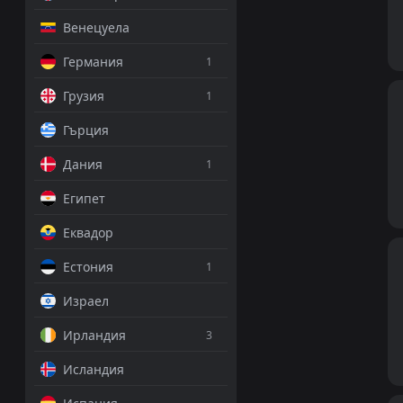
Венецуела
Германия
1
Грузия
1
Гърция
Дания
1
Египет
Еквадор
Естония
1
Израел
Ирландия
3
Исландия