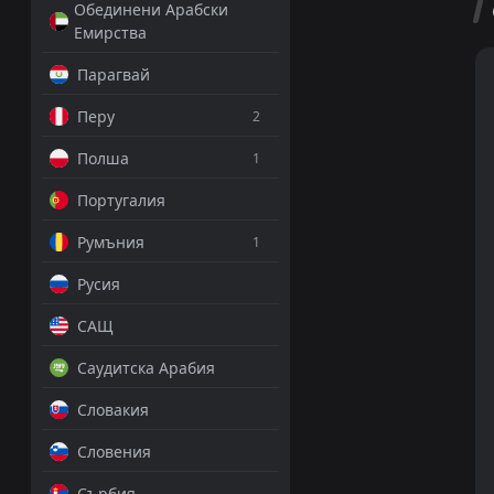
Обединени Арабски
Емирства
Парагвай
Перу
2
Полша
1
Португалия
Румъния
1
Русия
САЩ
Саудитска Арабия
Словакия
Словения
Сърбия