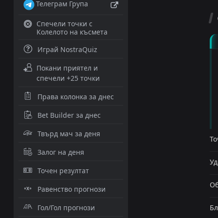
Телеграм Група
Спечели точки с
Колелото на късмета
Играй NostraQuiz
Покани приятел и
спечели +25 точки
Права колонка за днес
Bet Builder за днес
Твърд мач за деня
То
Залог на деня
Уд
Точен резултат
Об
Равенство прогнози
Гол/Гол прогнози
Бл