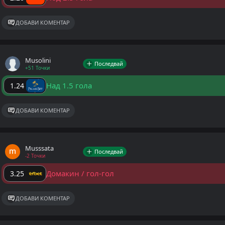
ДОБАВИ КОМЕНТАР
Musolini
Последвай
+51 Точки
Над 1.5 гола
1.24
ДОБАВИ КОМЕНТАР
Musssata
Последвай
-2 Точки
Домакин / гол-гол
3.25
ДОБАВИ КОМЕНТАР