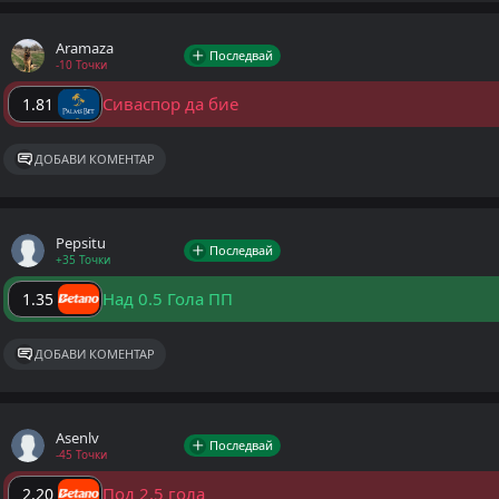
Aramaza
Последвай
-10 Точки
Сиваспор да бие
1.81
ДОБАВИ КОМЕНТАР
Pepsitu
Последвай
+35 Точки
Над 0.5 Гола ПП
1.35
ДОБАВИ КОМЕНТАР
Asenlv
Последвай
-45 Точки
Под 2.5 гола
2.20