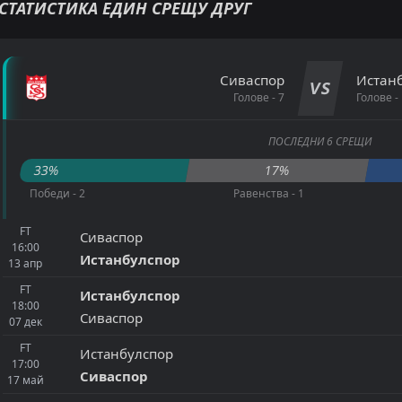
СТАТИСТИКА ЕДИН СРЕЩУ ДРУГ
Сиваспор
Истан
VS
Голове - 7
Голове -
ПОСЛЕДНИ 6 СРЕЩИ
33%
17%
Победи - 2
Равенства - 1
FT
Сиваспор
16:00
Истанбулспор
13
апр
FT
Истанбулспор
18:00
Сиваспор
07
дек
FT
Истанбулспор
17:00
Сиваспор
17
май