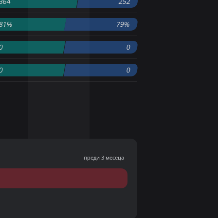
364
252
81%
79%
0
0
0
0
преди 3 месеца