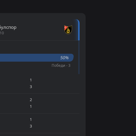
булспор
 10
50%
Победи - 3
1
3
2
1
1
3