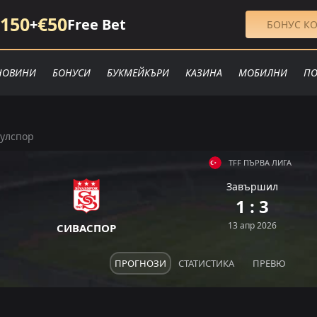
150
€50
+
Free Bet
БОНУС КО
НОВИНИ
БОНУСИ
БУКМЕЙКЪРИ
КАЗИНА
МОБИЛНИ
ПО
булспор
TFF ПЪРВА ЛИГА
Завършил
П
П
1 : 3
П
П
З
13 апр 2026
СИВАСПОР
ПРОГНОЗИ
СТАТИСТИКА
ПРЕВЮ