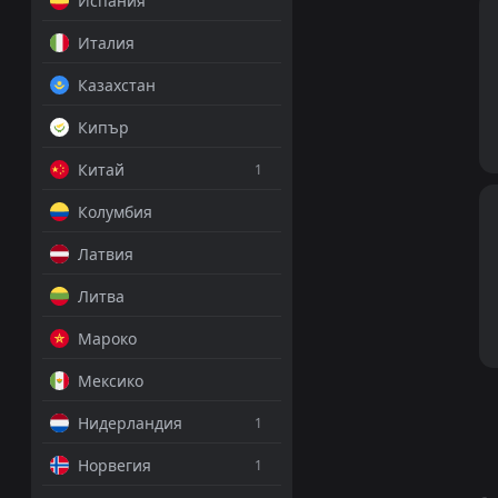
Испания
Италия
Казахстан
Кипър
Китай
1
Колумбия
Латвия
Литва
Мароко
Мексико
Нидерландия
1
Норвегия
1