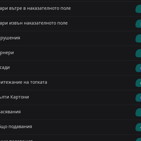
ари вътре в наказателното поле
ари извън наказателното поле
арушения
орнери
сади
итежание на топката
лти Картони
асявания
що подавания