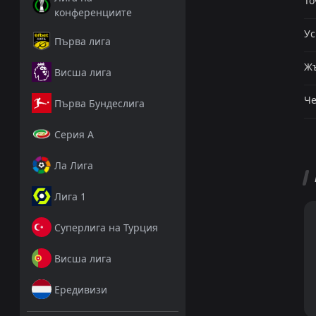
То
конференциите
Ус
Първа лига
Жъ
Висша лига
Че
Първа Бундеслига
Серия А
Ла Лига
Лига 1
Суперлига на Турция
Висша лига
Ередивизи