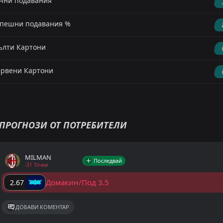
чни подавания
пешни подавания %
лти Картони
рвени Картони
ПРОГНОЗИ ОТ ПОТРЕБИТЕЛИ
MILMAN
Последвай
-31 Точки
Домакин/Под 3.5
2.67
ДОБАВИ КОМЕНТАР