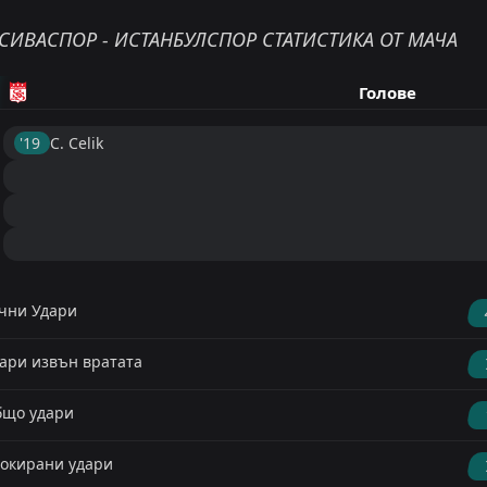
СИВАСПОР - ИСТАНБУЛСПОР СТАТИСТИКА ОТ МАЧА
Голове
'19 ︎
C. Celik
чни Удари
ари извън вратата
що удари
окирани удари