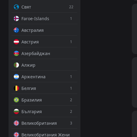
Свят
22
Faroe-Islands
1
Австралия
Австрия
1
Азербайджан
Алжир
Аржентина
1
Белгия
1
Бразилия
2
България
2
Великобритания
3
Великобритания Жени