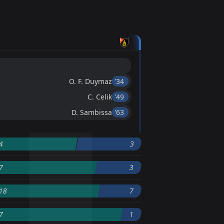
O. F. Duymaz
'34 ︎
C. Celik
'49 ︎
D. Sambissa
'63 ︎
4
3
7
3
18
7
7
1