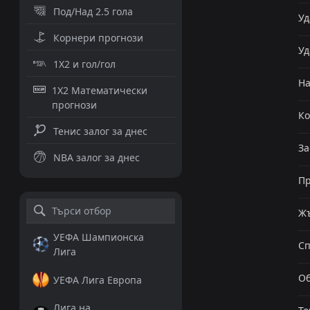
Под/Над 2.5 гола
Уд
Корнери прогнози
Уд
1X2 и гол/гол
Н
1X2 Математически
прогнози
К
Тенис залог за днес
За
NBA залог за днес
Пр
Жъ
УЕФА Шампионска
Сп
Лига
Об
УЕФА Лига Европа
Лига на