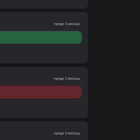
преди 3 месеца
преди 3 месеца
преди 3 месеца