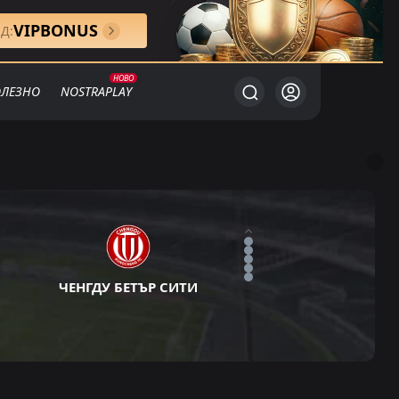
VIPBONUS
Д:
ЛЕЗНО
NOSTRAPLAY
ЧЕНГДУ БЕТЪР СИТИ