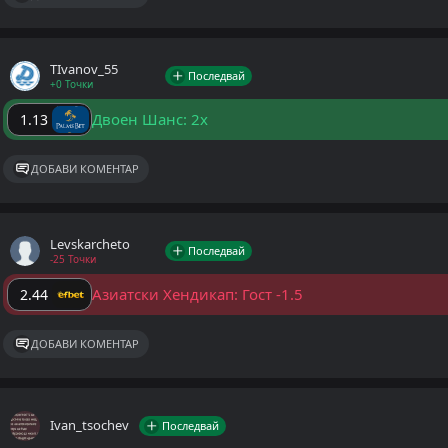
ТIvanov_55
Последвай
+0 Точки
Двоен Шанс: 2x
1.13
ДОБАВИ КОМЕНТАР
Levskarcheto
Последвай
-25 Точки
Азиатски Хендикап: Гост -1.5
2.44
ДОБАВИ КОМЕНТАР
Ivan_tsochev
Последвай