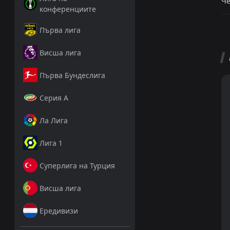
Че
конференциите
Първа лига
Висша лига
Първа Бундеслига
Серия А
Ла Лига
Лига 1
Суперлига на Турция
Висша лига
Ередивизи