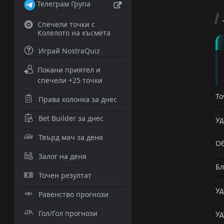
Телеграм Група
Спечели точки с
Колелото на късмета
Играй NostraQuiz
Покани приятел и
спечели +25 точки
То
Права колонка за днес
Bet Builder за днес
Уд
Твърд мач за деня
Об
Залог на деня
Бл
Точен резултат
Уд
Равенство прогнози
Гол/Гол прогнози
Уд