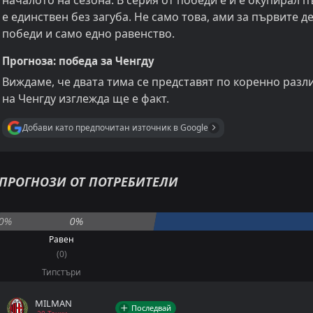
началото на сезона. В серия от победи е и е окупирал 
е единствен без загуба. Не само това, ами за първите де
победи и само едно равенство.
Прогноза: победа за Ченгду
Виждаме, че двата тима се представят по коренно разл
на Ченгду изглежда ще е факт.
Добави като предпочитан източник в Google
ПРОГНОЗИ ОТ ПОТРЕБИТЕЛИ
0%
0%
Равен
(0)
Типстъри
MILMAN
Последвай