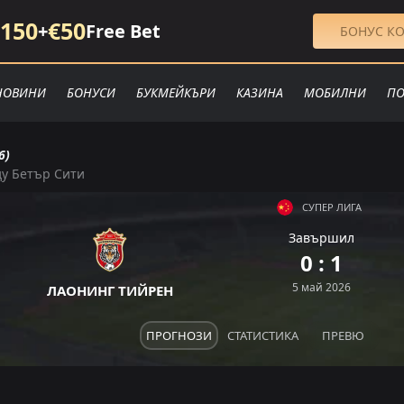
150
€50
+
Free Bet
БОНУС КО
НОВИНИ
БОНУСИ
БУКМЕЙКЪРИ
КАЗИНА
МОБИЛНИ
ПО
6)
ду Бетър Сити
СУПЕР ЛИГА
Завършил
Р
Р
0 : 1
Р
Р
Р
5 май 2026
ЛАОНИНГ ТИЙРЕН
ПРОГНОЗИ
СТАТИСТИКА
ПРЕВЮ