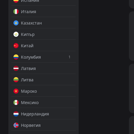
Испания
Италия
Казахстан
Кипър
Китай
Колумбия
1
Латвия
Литва
Мароко
Мексико
Нидерландия
Норвегия