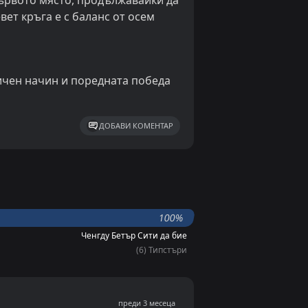
първото място, продължавайки да
вет кръга е с баланс от осем
ичен начин и поредната победа
ДОБАВИ КОМЕНТАР
100%
Ченгду Бетър Сити да бие
(6) Типстъри
преди 3 месеца