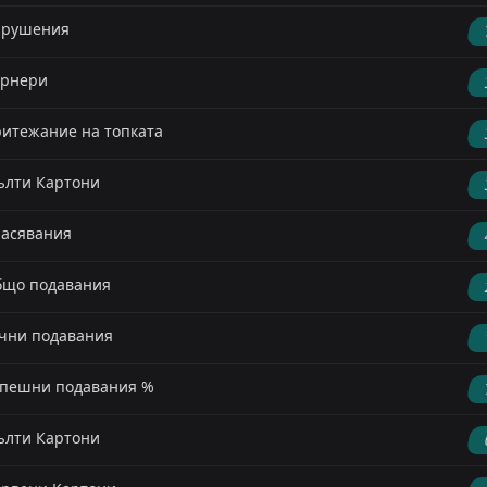
арушения
орнери
итежание на топката
лти Картони
асявания
що подавания
чни подавания
пешни подавания %
лти Картони