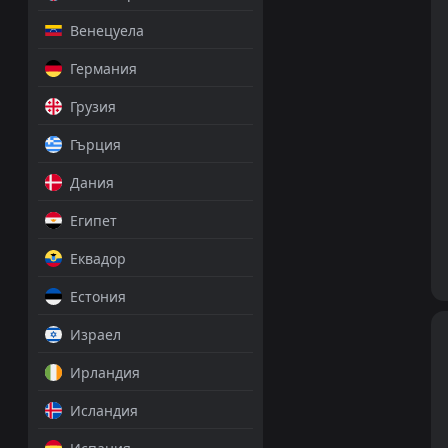
Венецуела
Германия
Грузия
Гърция
Дания
Египет
Еквадор
Естония
Израел
Ирландия
Исландия