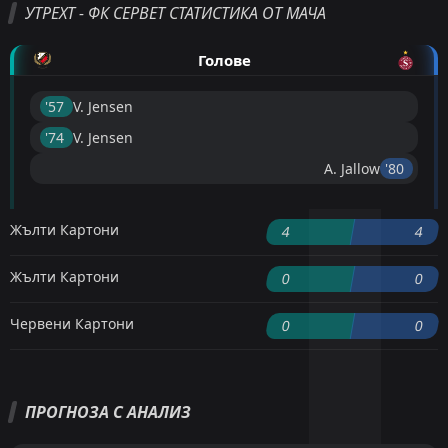
УТРЕХТ - ФК СЕРВЕТ СТАТИСТИКА ОТ МАЧА
Голове
'57 ︎
V. Jensen
'74 ︎
V. Jensen
A. Jallow
'80 ︎
Жълти Картони
4
4
Жълти Картони
0
0
Червени Картони
0
0
ПРОГНОЗА С АНАЛИЗ