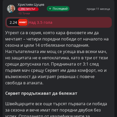
Християн Цуцев
Последвай
преди 11 месеца
PRO ТИПСТЪР
-10 Точки
Над 3.5 гола
2.24
Утрехт са в серия, която кара феновете им да
мечтаят – четири поредни победи от началото на
сезона и цели 14 отбелязани попадения.
Настъпателната им мощ се усеща във всеки мач,
но защитата не е непоклатима, като в три от тези
срещи допуснаха гол. Преднината от 3:1 след
първия мач срещу Сервет им дава комфорт, но и
възможност да изиграят реванша с повече
свобода в атаката.
Сервет продължават да бележат
Швейцарците все още търсят първата си победа
за сезона и вече имат пет поредни двубоя без
успех. Отпадането от квалификациите за