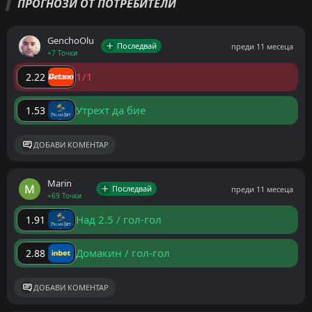
ПРОГНОЗИ ОТ ПОТРЕБИТЕЛИ
GenchoOlu
Последвай
преди 11 месеца
+7 Точки
1/1
2.22
Утрехт да бие
1.53
ДОБАВИ КОМЕНТАР
Marin
Последвай
преди 11 месеца
+69 Точки
Над 2.5 / гол-гол
1.91
Домакин / гол-гол
2.88
ДОБАВИ КОМЕНТАР