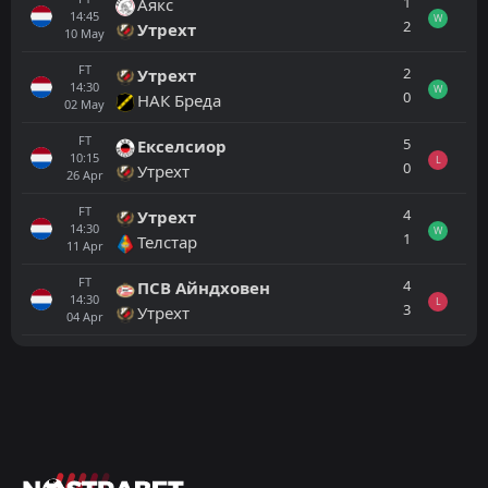
1
Аякс
14:45
W
2
Утрехт
10
May
FT
2
Утрехт
14:30
W
0
НАК Бреда
02
May
FT
5
Екселсиор
10:15
L
0
Утрехт
26
Apr
FT
4
Утрехт
14:30
W
1
Телстар
11
Apr
FT
4
ПСВ Айндховен
14:30
L
3
Утрехт
04
Apr
Всички
Домакин
Гост
ФК Сервет
16:00
29
Aug
ФК Люцерн