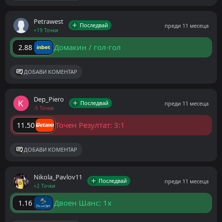
Petrawest
Последвай
преди 11 месеца
+19 Точки
Домакин / гол-гол
2.88
ДОБАВИ КОМЕНТАР
Dep_Piero
Последвай
преди 11 месеца
-5 Точки
Точен Резултат: 3:1
11.50
ДОБАВИ КОМЕНТАР
Nikola_Pavlov11
Последвай
преди 11 месеца
+2 Точки
Двоен Шанс: 1x
1.16