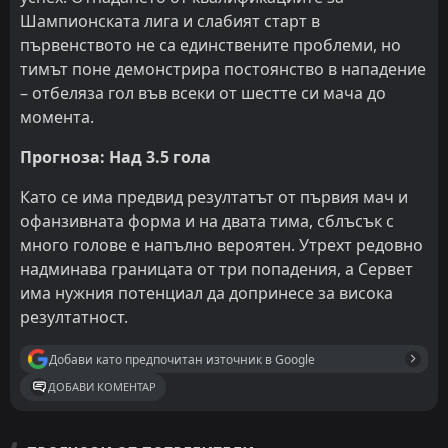
Шампионската лига и слабият старт в
първенството не са единствените проблеми, но
тимът поне демонстрира постоянство в нападение
– отбеляза гол във всеки от шестте си мача до
момента.
Прогноза: Над 3.5 гола
Като се има предвид резултатът от първия мач и
офанзивната форма и на двата тима, сблъсък с
много голове е напълно вероятен. Утрехт редовно
надминава границата от три попадения, а Сервет
има нужния потенциал да допринесе за висока
резултатност.
Добави като предпочитан източник в Google
ДОБАВИ КОМЕНТАР