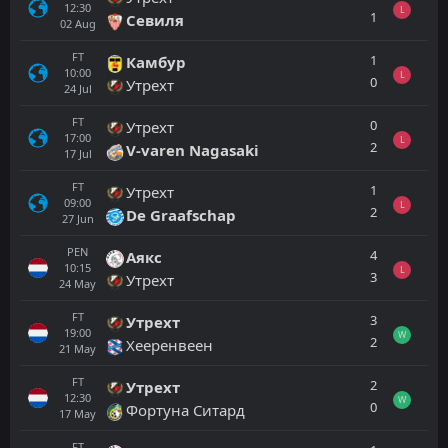
12:30
L
1
Севиля
02
Aug
FT
1
Камбур
10:00
L
0
Утрехт
24
Jul
FT
0
Утрехт
17:00
L
2
V-varen Nagasaki
17
Jul
FT
1
Утрехт
09:00
L
2
De Graafschap
27
Jun
PEN
4
Аякс
10:15
L
3
Утрехт
24
May
FT
3
Утрехт
19:00
W
2
Хееренвеен
21
May
FT
2
Утрехт
12:30
W
0
Фортуна Ситард
17
May
FT