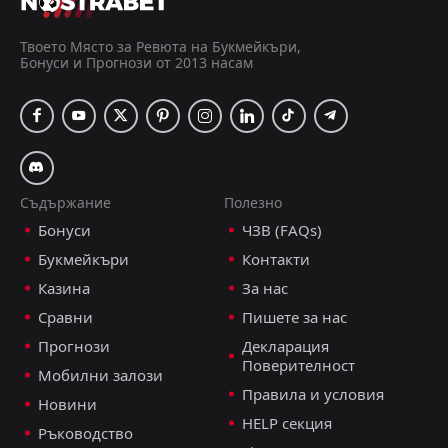
ФК Тюн
15:00
23
Aug
ФК Сервет
Твоето Място за Ревюта на Букмейкъри,
Бонуси и Прогнози от 2013 насам
ФК Сервет
18:30
08
Aug
Грасхопърс
FT
2
ФК Цюрих
16:00
L
1
ФК Сервет
01
Aug
Съдържание
Полезно
FT
1
ФК Сервет
Бонуси
ЧЗВ (FAQs)
16:00
W
0
Сент Етиен
18
Jul
Букмейкъри
Контакти
FT
2
Олимпик Лион
Казина
За нас
16:30
L
1
ФК Сервет
15
Jul
Сравни
Пишете за нас
FT
Прогнози
Декларация
1
ФК Сервет
09:00
L
Поверителност
2
Étoile Carouge
Мобилни залози
11
Jul
Правила и условия
Новини
FT
2
ФК Сервет
HELP секция
09:00
W
Ръководство
0
Стад Лозана
08
Jul