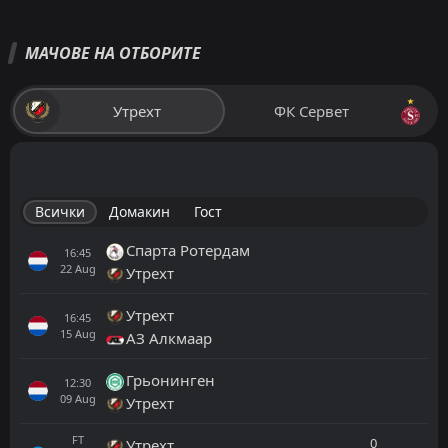
МАЧОВЕ НА ОТБОРИТЕ
Утрехт
ФК Сервет
Всички
Домакин
Гост
Спарта Ротердам
16:45
22
Aug
Утрехт
Утрехт
16:45
15
Aug
АЗ Алкмаар
Грьонинген
12:30
09
Aug
Утрехт
FT
0
Утрехт