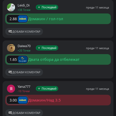
Leidi_Di
Последвай
преди 11 месеца
+38 Точки
Домакин / гол-гол
2.88
ДОБАВИ КОМЕНТАР
Daiwa70
Последвай
преди 11 месеца
+20 Точки
Двата отбора да отбележат
1.65
ДОБАВИ КОМЕНТАР
Yana777
Последвай
преди 11 месеца
-10 Точки
Домакин/Над 3.5
3.00
ДОБАВИ КОМЕНТАР