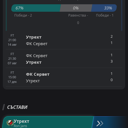
67%
0%
33%
Победи - 2
Равенства -
Победи - 1
0
FT
2
Утрехт
21:00
1
ФК Сервет
14
авг
FT
1
ФК Сервет
21:30
3
Утрехт
07
авг
FT
1
ФК Сервет
15:00
0
Утрехт
17
дек
СЪСТАВИ
Утрехт
Ron Jans