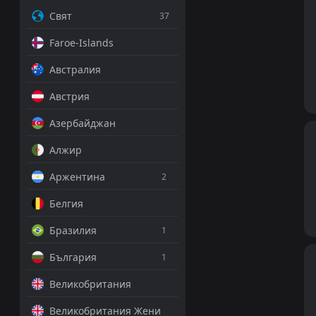
Свят
37
Faroe-Islands
Австралия
Австрия
Азербайджан
Алжир
Аржентина
2
Белгия
Бразилия
1
България
1
Великобритания
Великобритания Жени