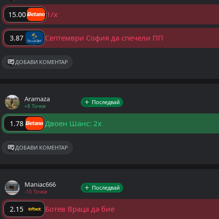
1/x
15.00
Септември София да спечели ПП
3.87
ДОБАВИ КОМЕНТАР
Aramaza
Последвай
+8 Точки
Двоен Шанс: 2x
1.78
ДОБАВИ КОМЕНТАР
Maniac666
Последвай
-10 Точки
Ботев Враца да бие
2.15