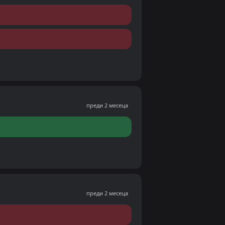
преди 2 месеца
преди 2 месеца