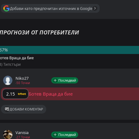
Добави като предпочитан източник в Google
ПРОГНОЗИ ОТ ПОТРЕБИТЕЛИ
67%
отев Враца да бие
4) Типстъри
Niko27
Последвай
-50 Точки
Ботев Враца да бие
2.15
ДОБАВИ КОМЕНТАР
Vanisia
Последвай
-27 Точки