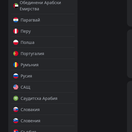
Обединени Арабски
Емирства
Парагвай
Перу
Полша
Португалия
Румъния
Русия
САЩ
Саудитска Арабия
Словакия
Словения
Сърбия