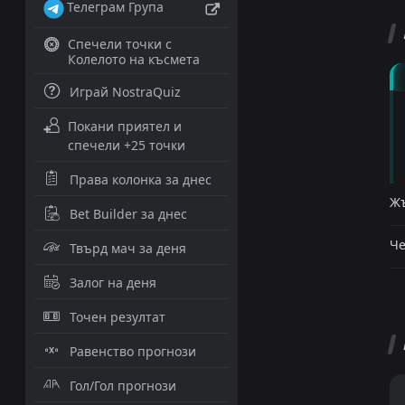
Телеграм Група
Спечели точки с
Колелото на късмета
Играй NostraQuiz
Покани приятел и
спечели +25 точки
Права колонка за днес
Жъ
Bet Builder за днес
Че
Твърд мач за деня
Залог на деня
Точен резултат
Равенство прогнози
Гол/Гол прогнози