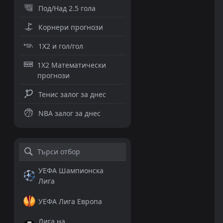
Под/Над 2.5 гола
Корнери прогнози
1X2 и гол/гол
1X2 Математически
прогнози
Тенис залог за днес
NBA залог за днес
УЕФА Шампионска
Лига
УЕФА Лига Европа
Лига на