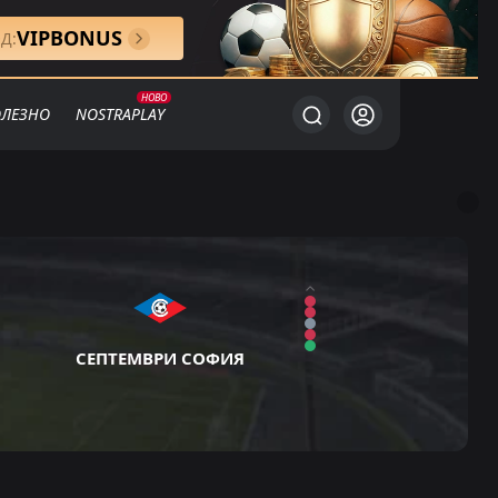
VIPBONUS
Д:
ЛЕЗНО
NOSTRAPLAY
СЕПТЕМВРИ СОФИЯ