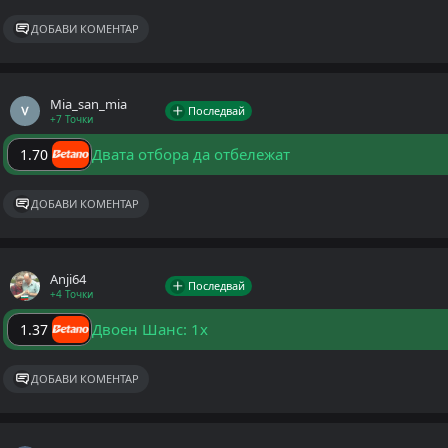
ДОБАВИ КОМЕНТАР
Mia_san_mia
Последвай
+7 Точки
Двата отбора да отбележат
1.70
ДОБАВИ КОМЕНТАР
Anji64
Последвай
+4 Точки
Двоен Шанс: 1x
1.37
ДОБАВИ КОМЕНТАР