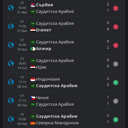
FT
2
Сърбия
16:00
L
1
Саудитска Арабия
31
Mar
FT
0
Саудитска Арабия
17:30
L
4
Египет
27
Mar
FT
0
Саудитска Арабия
16:30
L
2
Алжир
18
Nov
FT
0
Саудитска Арабия
18:45
D
0
Ирак
14
Oct
FT
2
Индонезия
17:15
W
3
Саудитска Арабия
08
Oct
FT
1
Чехия
17:15
D
1
Саудитска Арабия
08
Sep
FT
2
Саудитска Арабия
15:00
W
1
Северна Македония
04
Sep