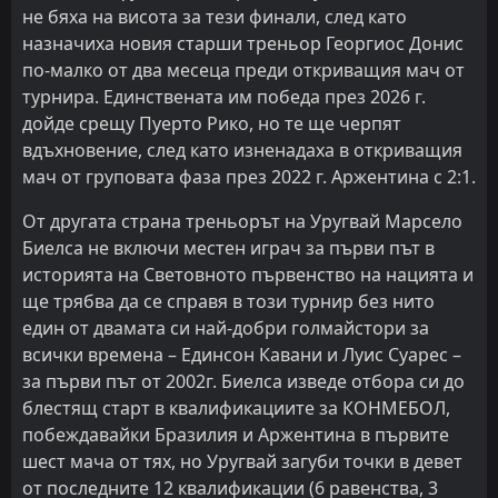
не бяха на висота за тези финали, след като
назначиха новия старши треньор Георгиос Донис
по-малко от два месеца преди откриващия мач от
турнира. Единствената им победа през 2026 г.
дойде срещу Пуерто Рико, но те ще черпят
вдъхновение, след като изненадаха в откриващия
мач от груповата фаза през 2022 г. Аржентина с 2:1.
От другата страна треньорът на Уругвай Марсело
Биелса не включи местен играч за първи път в
историята на Световното първенство на нацията и
ще трябва да се справя в този турнир без нито
един от двамата си най-добри голмайстори за
всички времена – Единсон Кавани и Луис Суарес –
за първи път от 2002г. Биелса изведе отбора си до
блестящ старт в квалификациите за КОНМЕБОЛ,
побеждавайки Бразилия и Аржентина в първите
шест мача от тях, но Уругвай загуби точки в девет
от последните 12 квалификации (6 равенства, 3