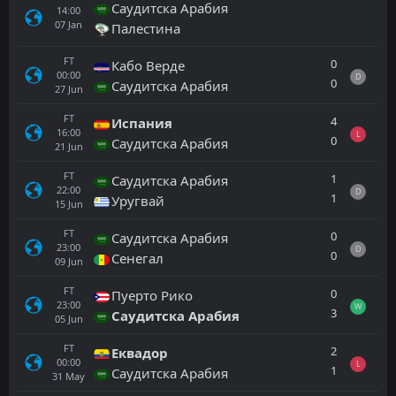
Саудитска Арабия
14:00
07
Jan
Палестина
FT
0
Кабо Верде
00:00
D
0
Саудитска Арабия
27
Jun
FT
4
Испания
16:00
L
0
Саудитска Арабия
21
Jun
FT
1
Саудитска Арабия
22:00
D
1
Уругвай
15
Jun
FT
0
Саудитска Арабия
23:00
D
0
Сенегал
09
Jun
FT
0
Пуерто Рико
23:00
W
3
Саудитска Арабия
05
Jun
FT
2
Еквадор
00:00
L
1
Саудитска Арабия
31
May