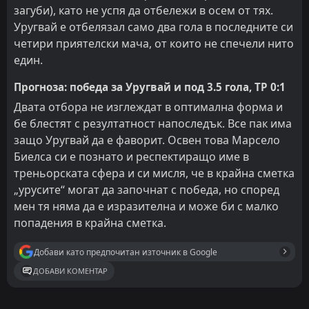
загуби), като не успя да отбележи в осем от тях.
Уругвай е отбелязал само два гола в последните си
четири приятелски мача, от които не спечели нито
един.
Прогноза: победа за Уругвай и под 3.5 гола, ТР 0:1
Двата отбора не изглеждат в оптимална форма и
бе блестят с резултатност напоследък. Все пак има
защо Уругвай да е фаворит. Освен това Марсело
Биелса си е познато и респектиращо име в
треньорската сфера и си мисля, че в крайна сметка
„урусите“ могат да започнат с победа, но според
мен тя няма да е изразителна и може би с малко
попадения в крайна сметка.
Добави като предпочитан източник в Google
ДОБАВИ КОМЕНТАР