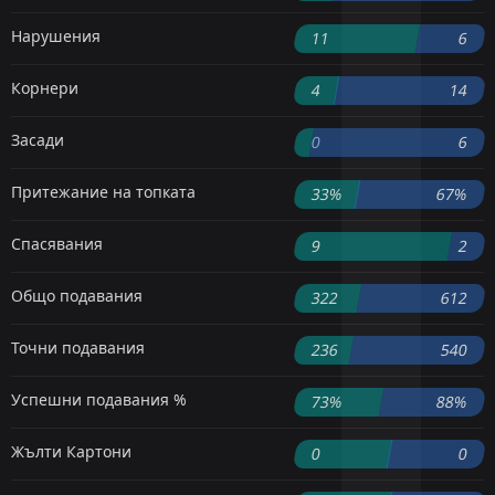
Нарушения
11
6
Корнери
4
14
Засади
0
6
Притежание на топката
33%
67%
Спасявания
9
2
Общо подавания
322
612
Точни подавания
236
540
Успешни подавания %
73%
88%
Жълти Картони
0
0