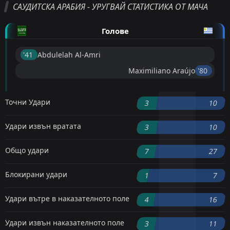
САУДИТСКА АРАБИЯ - УРУГВАЙ СТАТИСТИКА ОТ МАЧА
Голове
'41 ︎
Abdulelah Al-Amri
Maximiliano Araújo
'80 ︎
Точни Удари
3
10
Удари извън вратата
3
10
Общо удари
7
27
Блокирани удари
1
7
Удари вътре в наказателното поле
4
16
Удари извън наказателното поле
3
11