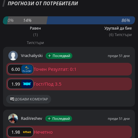
ПРОГНОЗИ ОТ ПОТРЕБИТЕЛИ
0%
14%
86%
Равен
Уругвай да бие
(1)
(6) Типстъри
Типстъри
Vrachaliyski
Последвай
преди 51 дни
Точен Резултат: 0:1
6.00
Гост/Под 3.5
1.99
ДОБАВИ КОМЕНТАР
RadiVeshev
Последвай
преди 51 дни
Нечетно
1.98