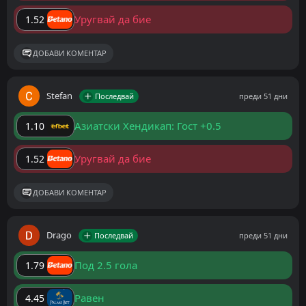
Уругвай да бие
1.52
ДОБАВИ КОМЕНТАР
Stefan
Последвай
преди 51 дни
Азиатски Хендикап: Гост +0.5
1.10
Уругвай да бие
1.52
ДОБАВИ КОМЕНТАР
Drago
Последвай
преди 51 дни
Под 2.5 гола
1.79
Равен
4.45