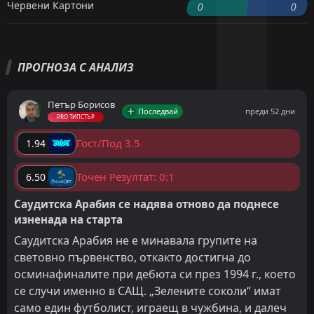
Червени Картони
0
0
ПРОГНОЗА С АНАЛИЗ
Петър Борисов
Последвай
преди 52 дни
PRO ТИПСТЪР
Гост/Под 3.5
1.94
Точен Резултат: 0:1
6.50
Саудитска Арабия се надява отново да поднесе
изненада на старта
Саудитска Арабия не е минавала групите на
световно първенство, откакто достигна до
осминафиналите при дебюта си през 1994 г., което
се случи именно в САЩ. „Зелените соколи“ имат
само един футболист, играещ в чужбина, и далеч