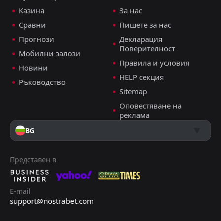
Шотландия
Шотландия
11
11
0
0
0
0
0
0
0
0
0
0
Казина
За нас
Уругвай
Уругвай
12
12
0
0
0
0
0
0
0
0
0
0
Сравни
Пишете за нас
Прогнози
Декларация
Поверителност
Мобилни залози
Правила и условия
Новини
HELP секция
Ръководство
Sitemap
Оповестяване на
реклама
BG
Представен в
E-mail
support@nostrabet.com