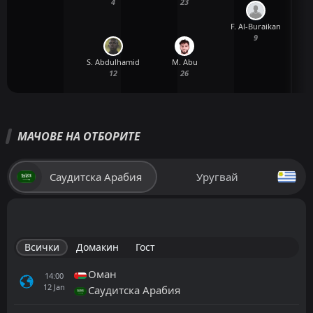
4
23
F. Al-Buraikan
9
S. Abdulhamid
M. Abu
12
26
МАЧОВЕ НА ОТБОРИТЕ
Саудитска Арабия
Уругвай
Всички
Домакин
Гост
Оман
14:00
12
Jan
Саудитска Арабия