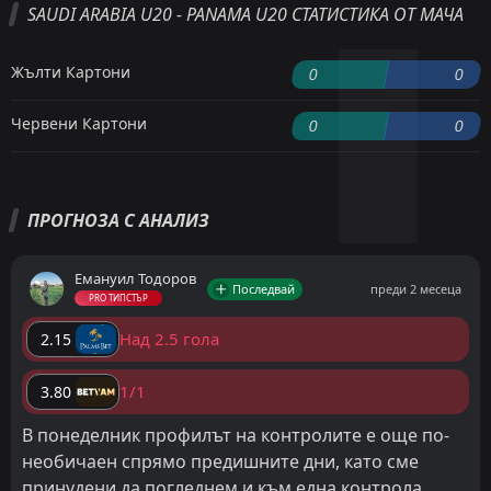
SAUDI ARABIA U20 - PANAMA U20 СТАТИСТИКА ОТ МАЧА
Жълти Картони
0
0
Червени Картони
0
0
ПРОГНОЗА С АНАЛИЗ
Емануил Тодоров
Последвай
преди 2 месеца
PRO ТИПСТЪР
Над 2.5 гола
2.15
1/1
3.80
В понеделник профилът на контролите е още по-
необичаен спрямо предишните дни, като сме
принудени да погледнем и към една контрола