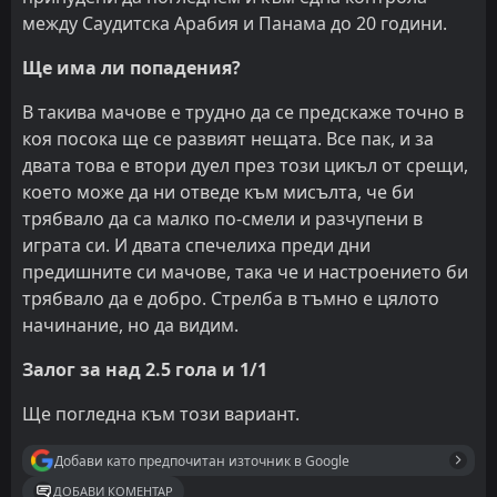
между Саудитска Арабия и Панама до 20 години.
Ще има ли попадения?
В такива мачове е трудно да се предскаже точно в
коя посока ще се развият нещата. Все пак, и за
двата това е втори дуел през този цикъл от срещи,
което може да ни отведе към мисълта, че би
трябвало да са малко по-смели и разчупени в
играта си. И двата спечелиха преди дни
предишните си мачове, така че и настроението би
трябвало да е добро. Стрелба в тъмно е цялото
начинание, но да видим.
Залог за над 2.5 гола и 1/1
Ще погледна към този вариант.
Добави като предпочитан източник в Google
ДОБАВИ КОМЕНТАР