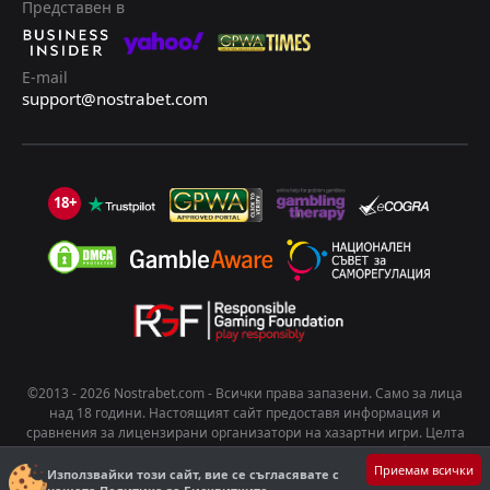
Представен в
E-mail
support@nostrabet.com
18+
©2013 - 2026 Nostrabet.com - Всички пpaвa зaпaзeни. Само за лица
над 18 години. Настоящият сайт предоставя информация и
сравнения за лицензирани организатори на хазартни игри. Целта
на съдържанието е да подпомогне информирания избор на
Приемам всички
потребителите. Хазартът носи риск от развиване на зависимост.
Използвайки този сайт, вие се съгласявате с