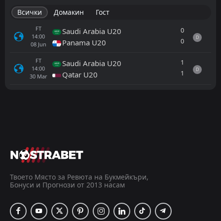
Всички
Домакин
Гост
FT
0
Saudi Arabia U20
14:00
D
0
Panama U20
08
Jun
FT
1
Saudi Arabia U20
14:00
D
1
Qatar U20
30
Mar
Всички
Домакин
Гост
FT
0
Saudi Arabia U20
14:00
D
0
Panama U20
08
Jun
FT
1
Jordan U20
15:00
W
2
Panama U20
Твоето Място за Ревюта на Букмейкъри,
06
Jun
Бонуси и Прогнози от 2013 насам
FT
1
Iraq U20
14:00
L
0
Panama U20
04
Jun