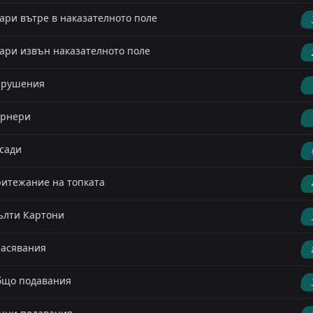
ари вътре в наказателното поле
ари извън наказателното поле
арушения
орнери
сади
итежание на топката
лти Картони
асявания
що подавания