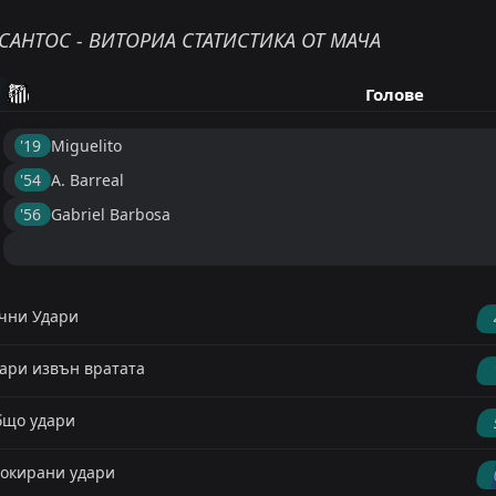
САНТОС - ВИТОРИА СТАТИСТИКА ОТ МАЧА
Голове
'19 ︎
Miguelito
'54 ︎
A. Barreal
'56 ︎
Gabriel Barbosa
чни Удари
ари извън вратата
що удари
окирани удари