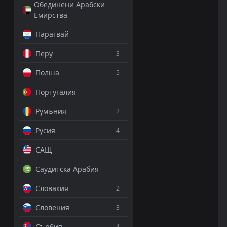
Обединени Арабски
Емирства
Парагвай
Перу
3
Полша
5
Португалия
Румъния
2
Русия
4
САЩ
Саудитска Арабия
Словакия
2
Словения
3
Сърбия
4