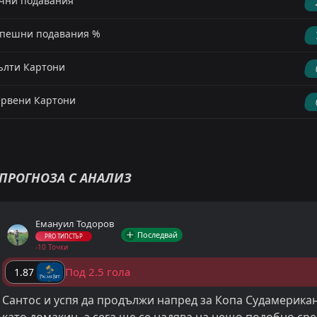
чни подавания
пешни подавания %
лти Картони
рвени Картони
ПРОГНОЗА С АНАЛИЗ
Емануил Тодоров
Последвай
PRO ТИПСТЪР
-10 Точки
Под 2.5 гола
1.87
Сантос и успя да продължи напред за Копа Судамерикан