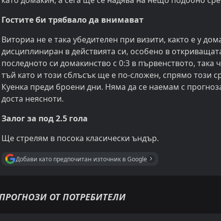
като домакин, а сега ще се надява на нещо подобно ср
Гостите би трябвало да внимават
Виториа не е така убедителен при визити, както е у дома
дисциплиниран в действията си, особено в откриващата
последното си домакинство с 0:3 в първенството, така ч
тъй като и този сблъсък ще е по-сложен, спрямо този 
Куенка преди броени дни. Няма да се наемам с прогноза
доста неясноти.
Залог за под 2.5 гола
Ще стрелям в посока класически ъндър.
Добави като предпочитан източник в Google
ПРОГНОЗИ ОТ ПОТРЕБИТЕЛИ