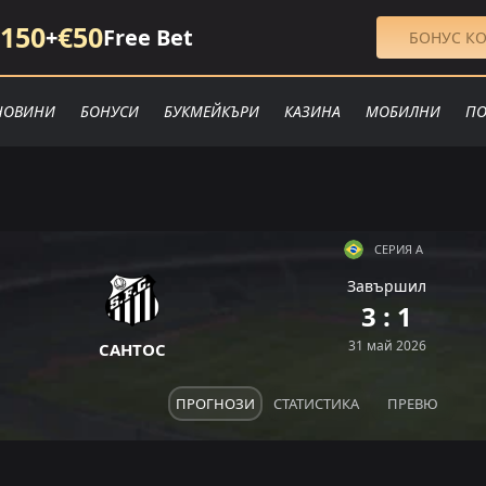
150
€50
+
Free Bet
БОНУС КО
НОВИНИ
БОНУСИ
БУКМЕЙКЪРИ
КАЗИНА
МОБИЛНИ
ПО
СЕРИЯ А
Завършил
П
З
3 : 1
З
З
Р
31 май 2026
САНТОС
ПРОГНОЗИ
СТАТИСТИКА
ПРЕВЮ