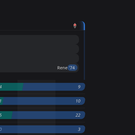
Rene
'74 ︎
4
9
1
10
5
22
0
3