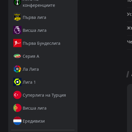
То
конференциите
Ус
Първа лига
Жъ
Висша лига
Че
Първа Бундеслига
Серия А
Ла Лига
Лига 1
Суперлига на Турция
Висша лига
Ередивизи