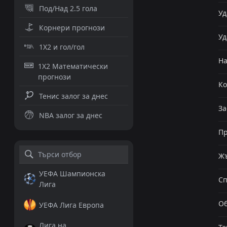
Под/Над 2.5 гола
Уд
Корнери прогнози
Уд
1X2 и гол/гол
Н
1X2 Математически
прогнози
К
Тенис залог за днес
За
NBA залог за днес
Пр
Жъ
УЕФА Шампионска
Сп
Лига
Об
УЕФА Лига Европа
Лига на