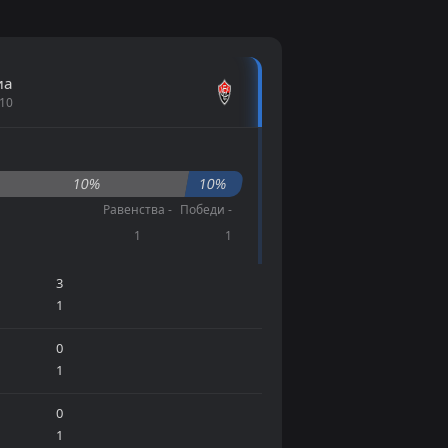
иа
 10
10%
10%
Равенства -
Победи -
1
1
3
1
0
1
0
1