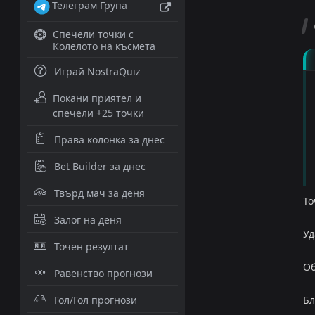
Телеграм Група
Спечели точки с
Колелото на късмета
Играй NostraQuiz
Покани приятел и
спечели +25 точки
Права колонка за днес
Bet Builder за днес
Твърд мач за деня
То
Залог на деня
Уд
Точен резултат
Об
Равенство прогнози
Гол/Гол прогнози
Бл