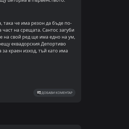
ещу Виториа в първенството.
, така че има резон да бъде по-
 част на срещата. Сантос загуби
е на свой ред ще има едно на ум,
срещу еквадорския Депортиво
 за краен изход, тъй като има
ДОБАВИ КОМЕНТАР