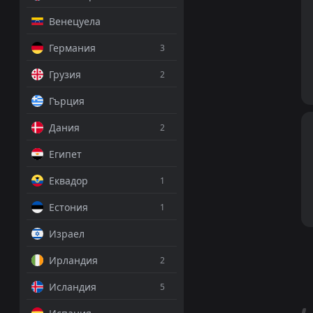
Венецуела
Германия
3
Грузия
2
Гърция
Дания
2
Египет
Еквадор
1
Естония
1
Израел
Ирландия
2
Исландия
5