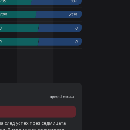
239
332
72%
81%
0
0
0
0
преди 2 месеца
а след успех през седмицата