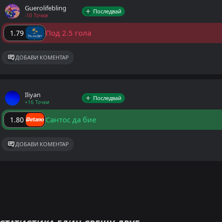
Guerolifebling
Последвай
-10 Точки
Под 2.5 гола
1.79
ДОБАВИ КОМЕНТАР
Iliyan
Последвай
+16 Точки
Сантос да бие
1.80
ДОБАВИ КОМЕНТАР