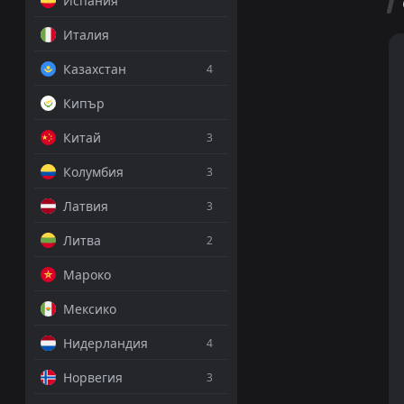
Испания
Италия
Казахстан
4
Кипър
Китай
3
Колумбия
3
Латвия
3
Литва
2
Мароко
Мексико
Нидерландия
4
Норвегия
3