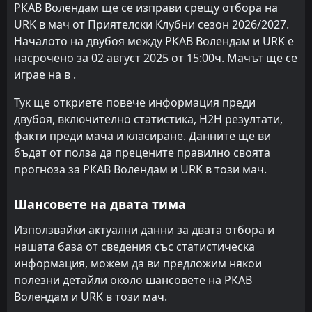
23
Sep
РКАВ Волендам ще се изправи срещу отбора на
URK в мач от Приятелски Клубни сезон 2026/2027.
FT
1
URK
13:00
L
Началото на двубоя между РКАВ Волендам и URK е
3
GVVV Veenendaal
09
Aug
насрочено за 02 август 2025 от 15:00ч. Мачът ще се
FT
3
играе на в .
РКАВ Волендам
12:00
L
1
URK
02
Aug
Тук ще откриете повече информация преди
FT
двубоя, включително статистика, H2H резултати,
4
TEC
18:00
L
2
факти преди мача и класиране. Данните ще ви
URK
03
Sep
бъдат от полза да прецените правилно своята
FT
1
URK
прогноза за РКАВ Волендам и URK в този мач.
18:00
D
1
Almere City II
30
Jul
Шансовете на двата тима
FT
1
ДВС 33 Ермело
13:00
L
0
URK
Използвайки актуални данни за двата отбора и
12
Aug
нашата база от сведения със статистическа
FT
0
URK
информация, можем да ви предложим някои
19:00
L
3
Катвайк
12
Jan
полезни детайли около шансовете на РКАВ
Волендам и URK в този мач.
FT
2
URK
18:00
W