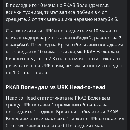
0
Staphorst
18
Oct
В последните 10 мача на РКАВ Волендам във
всички турнири, тимът записа победи в 4 от
1
Gemert
AET
18:00
W
срещите, 2 от тях завършиха наравно и загуби 6.
2
URK
21
Sep
Статистиката за URK в последните им 10 мача от
всички надпревари показва победи 2, равенства 2
и загуби 6. Преглед на броя отбелязани попадения
в последните 10 мача показва, че РКАВ Волендам
бележи средно по 2.3 гола на мач. Статистиката от
резултатите на URK сочи, че тимът постига средно
по 1.0 гола на мач.
РКАВ Волендам vs URK Head-to-head
Head to Head статистиката на РКАВ Волендам
срещу URK показва 1 предишни сблъсъка за
последните 1 години. Броят на победите за РКАВ
Волендам в тези мачове е 1, докато URK е спечелил
0 от тях. Равенствата са 0. Последният мач