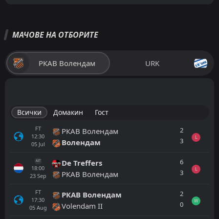
МАЧОВЕ НА ОТБОРИТЕ
РКАВ Волендам
URK
Всички
Домакин
Гост
FT
2
РКАВ Волендам
12:30
L
3
Волендам
05
Jul
6
De Treffers
AET
18:00
L
3
РКАВ Волендам
23
Sep
FT
2
РКАВ Волендам
17:30
W
0
Volendam II
05
Aug