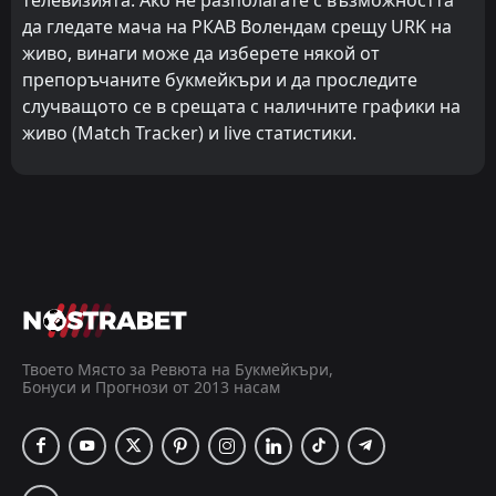
да гледате мача на РКАВ Волендам срещу URK на
живо, винаги може да изберете някой от
препоръчаните букмейкъри и да проследите
случващото се в срещата с наличните графики на
живо (Match Tracker) и live статистики.
Твоето Място за Ревюта на Букмейкъри,
Бонуси и Прогнози от 2013 насам