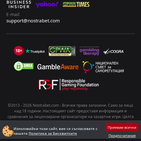
E-mail
support@nostrabet.com
18+
©2013 - 2026 Nostrabet.com - Всички пpaвa зaпaзeни. Само за лица
над 18 години. Настоящият сайт предоставя информация и
сравнения за лицензирани организатори на хазартни игри. Целта
на съдържанието е да подпомогне информирания избор на
Приемам всички
потребителите. Хазартът носи риск от развиване на зависимост.
Използвайки този сайт, вие се съгласявате с
нашата
Политика за Бисквитките
Играйте отговорно!
Предпочитания