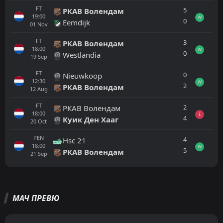
FT
5
РКАВ Волендам
19:00
W
0
Eemdijk
01
Nov
FT
3
РКАВ Волендам
18:00
W
0
Westlandia
19
Sep
FT
0
Nieuwkoop
12:30
W
2
РКАВ Волендам
12
Aug
FT
2
РКАВ Волендам
18:00
L
4
Куик Ден Хааг
20
Oct
PEN
4
Hsc 21
18:00
W
5
РКАВ Волендам
21
Sep
Всички
Домакин
Гост
МАЧ ПРЕВЮ
FT
4
FC Lisse
18:00
L
1
URK