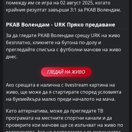
помежду им се игра на 02 август 2025, когато
крайния резултат завърши 3:1 за РКАВ Волендам.
РКАВ Волендам - URK Пряко предаване
За да гледате РКАВ Волендам срещу URK на живо
безплатно, кликнете на бутона по-долу и
прегледайте списъка с футболни мачове на живо
днес.
ГЛЕДАЙ НА ЖИВО
Ако срещата е налична с livestream картина на
живо, ще може да я стартирате според условията
на букмейкъра малко преди началото на мача.
Като алтернатива, може да прегледате ТВ
програмата на местните спортни канали и да
проверите кои мачове ще се излъчват на живо по
телевизията. Ако не разполагате с възможността