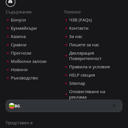
Съдържание
Полезно
Бонуси
ЧЗВ (FAQs)
Букмейкъри
Контакти
Казина
За нас
Сравни
Пишете за нас
Прогнози
Декларация
Поверителност
Мобилни залози
Правила и условия
Новини
HELP секция
Ръководство
Sitemap
Оповестяване на
реклама
BG
Представен в