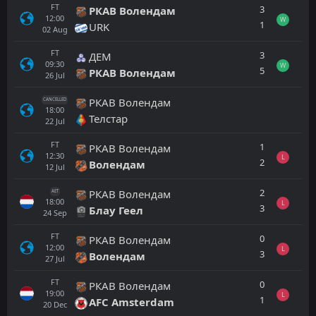
FT
3
РКАВ Волендам
12:00
W
1
URK
02
Aug
FT
3
ДЕМ
09:30
W
5
РКАВ Волендам
26
Jul
РКАВ Волендам
CANCELLED
18:00
Телстар
22
Jul
FT
1
РКАВ Волендам
12:30
L
2
Волендам
12
Jul
2
РКАВ Волендам
AET
18:00
L
3
Блау Геел
24
Sep
FT
0
РКАВ Волендам
12:00
L
3
Волендам
27
Jul
FT
0
РКАВ Волендам
19:00
L
1
AFC Amsterdam
20
Dec