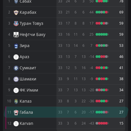
1
Energetik
Сабах
1
33
24
6
3
50
78
29
Oct
Карабах
2
FT
33
21
6
6
44
69
3
Араз
12:00
L
1
Energetik
03
Dec
Туран Товуз
3
33
17
8
8
17
59
FT
1
Energetik
Нефтчи Баку
4
33
16
11
6
25
59
10:00
W
0
Zaqatala
30
Oct
Зира
5
33
13
14
6
7
53
FT
1
ФК Имам
09:30
L
Араз
6
33
13
7
13
-14
46
0
Energetik
30
Nov
Сумкаит
7
33
12
5
16
-4
41
Шамахи
8
33
9
11
13
-9
38
ФК Имам
9
33
7
13
13
-20
34
Капаз
10
33
8
3
22
-36
27
Габала
11
33
7
6
20
-17
27
Karvan
12
33
3
6
24
-43
15