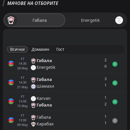
МАЧОВЕ НА ОТБОРИТЕ
Габала
Energetik
Всички
Домакин
Гост
FT
2
Габала
14:30
W
0
Energetik
28
May
FT
3
Габала
14:30
W
1
Шамахи
21
May
FT
1
Karvan
13:00
W
2
Габала
15
May
FT
1
Габала
13:00
D
1
Карабах
09
May