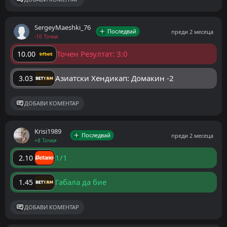
SergeyMaeshki_76
Последвай
преди 2 месеца
-10 Точки
Точен Резултат: 3:0
10.00
Азиатски Хендикап: Домакин -2
3.03
ДОБАВИ КОМЕНТАР
Krisi1989
Последвай
преди 2 месеца
+8 Точки
1/1
2.10
Габала да бие
1.45
ДОБАВИ КОМЕНТАР