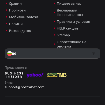
Karvan
Karvan
12
12
17
16
2
1
2
4
13
11
8
7
Сравни
Пишете за нас
Прогнози
Декларация
Поверителност
Мобилни залози
Правила и условия
Новини
HELP секция
Ръководство
Sitemap
Оповестяване на
реклама
BG
Представен в
E-mail
support@nostrabet.com