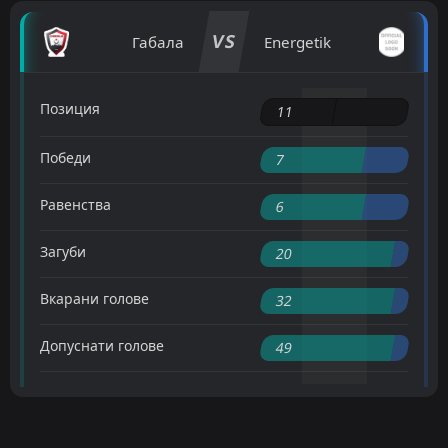
VS
Габала
Energetik
Позиция
11
Победи
7
Равенства
6
Загуби
20
Вкарани голове
32
Допуснати голове
49