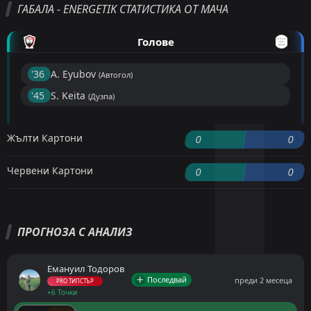
ГАБАЛА - ENERGETIK СТАТИСТИКА ОТ МАЧА
Голове
'36 ︎
A. Eyubov
(Автогол)
'45 ︎
S. Keita
(Дузпа)
Жълти Картони
0
0
Червени Картони
0
0
ПРОГНОЗА С АНАЛИЗ
Емануил Тодоров
Последвай
преди 2 месеца
PRO ТИПСТЪР
+6 Точки