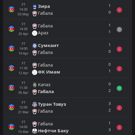
FT
1
Зира
14:30
L
0
Габала
03
May
FT
1
Габала
14:30
D
1
Араз
25
Apr
FT
1
Сумкаит
14:00
L
0
Габала
19
Apr
FT
0
Габала
11:30
L
1
ФК Имам
12
Apr
FT
0
Капаз
11:30
W
2
Габала
05
Apr
FT
3
Туран Товуз
12:00
L
2
Габала
21
Mar
FT
1
Габала
14:00
L
3
Нефтчи Баку
15
Mar