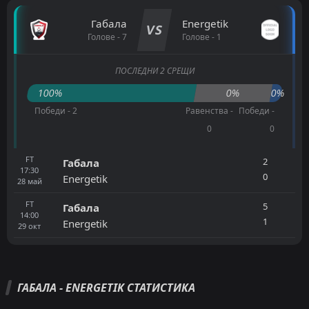
Габала
Energetik
VS
Голове - 7
Голове - 1
ПОСЛЕДНИ 2 СРЕЩИ
100%
0%
0%
Победи - 2
Равенства -
Победи -
0
0
FT
2
Габала
17:30
0
Energetik
28
май
FT
5
Габала
14:00
1
Energetik
29
окт
ГАБАЛА - ENERGETIK СТАТИСТИКА