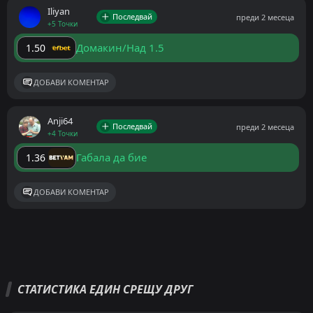
Iliyan
Последвай
преди 2 месеца
+5 Точки
Домакин/Над 1.5
1.50
ДОБАВИ КОМЕНТАР
Anji64
Последвай
преди 2 месеца
+4 Точки
Габала да бие
1.36
ДОБАВИ КОМЕНТАР
СТАТИСТИКА ЕДИН СРЕЩУ ДРУГ