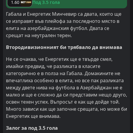
Под 3.5 гола
1.60
Габала и Енергетик Минчевир са двата, които ще
се изправят във плейофа за последното място в
елита на азербайджанския футбол. Двата се
срещат на неутрален терен.
Втородивизионният би трябвало да внимава
Не се очаква, че Енергетик ще е твърде смел,
имайки предвид, че разликата в класите
категорично е в полза на Габала. Домакините не
впечатлиха особено в елита, но все пак разликата
между двете нива на футбола в Азербайджан не е
малко и ще е сложно да си представим нещо друго,
освен техен успех. Въпросът е как ще дойде той.
Много зависи как ще започне срещата, но може би
Енергетик ще внимава.
Залог за под 3.5 гола