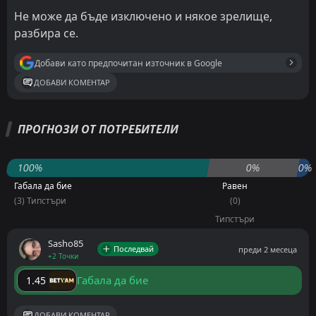
Не може да бъде изключено и някое зрелище,
разбира се.
Добави като предпочитан източник в Google
ДОБАВИ КОМЕНТАР
ПРОГНОЗИ ОТ ПОТРЕБИТЕЛИ
100%
0%
0%
Габала да бие
Равен
(3) Типстъри
(0)
Типстъри
Sasho85
Последвай
преди 2 месеца
+2 Точки
Габала да бие
1.45
ДОБАВИ КОМЕНТАР