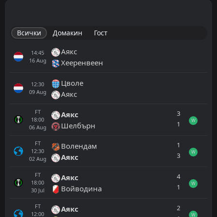
Всички
Домакин
Гост
Аякс
14:45
16
Aug
Хееренвеен
Цволе
12:30
09
Aug
Аякс
FT
3
Аякс
18:00
W
1
Шелбърн
06
Aug
FT
1
Волендам
12:30
W
3
Аякс
02
Aug
FT
4
Аякс
18:00
W
1
Войводина
30
Jul
FT
2
Аякс
12:00
W