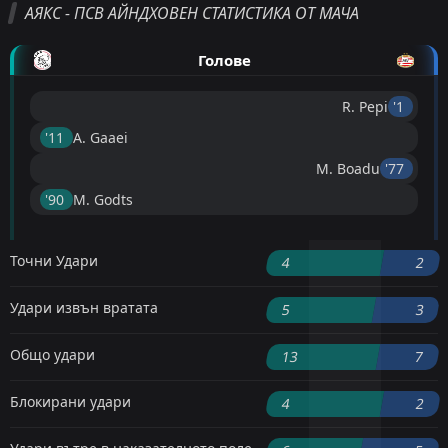
АЯКС - ПСВ АЙНДХОВЕН СТАТИСТИКА ОТ МАЧА
Голове
R. Pepi
'1 ︎
'11 ︎
A. Gaaei
M. Boadu
'77 ︎
'90 ︎
M. Godts
Точни Удари
4
2
Удари извън вратата
5
3
Общо удари
13
7
Блокирани удари
4
2