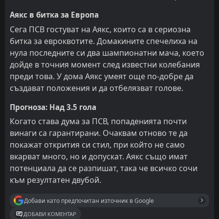
Аякс в битка за Европа
Сега ПСВ гостуват на Аякс, които са в сериозна
битка за евроквотите. Домакините спечелиха на
нула последните си два шампионатни мача, което
дойде в точния момент след известни колебания
преди това. У дома Аякс умеят още по-добре да
създават положения и да отбелязват голове.
Прогноза: Над 3.5 гола
Когато става дума за ПСВ, попаденията почти
винаги са гарантирани. Очаквам отново те да
покажат открития си стил, при който не само
вкарват много, но и допускат. Аякс също имат
потенциала да се разпишат, така че всичко сочи
към резултатен двубой.
Добави като предпочитан източник в Google
ДОБАВИ КОМЕНТАР