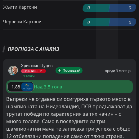
Жълти Картони
0
0
Червени Картони
0
0
ПРОГНОЗА С АНАЛИЗ
Християн Цуцев
Последвай
преди 3 месеца
PRO ТИПСТЪР
+9 Точки
Над 3.5 гола
1.88
Въпреки че отдавна си осигуриха първото място в
шампионата на Нидерландия, ПСВ продължават да
трупат победи по характерния за тях начин – с
много голове. Само в последните си три
шампионатни мача те записаха три успеха с общо
12 отбелязани попадения само от тяхна страна.