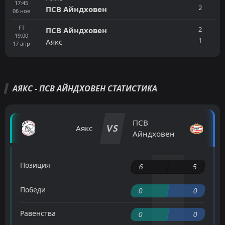
17:45
2
ПСВ Айндховен
06
ное
FT
2
ПСВ Айндховен
19:00
1
Аякс
17
апр
АЯКС - ПСВ АЙНДХОВЕН СТАТИСТИКА
ПСВ
VS
Аякс
Айндховен
Позиция
6
5
Победи
0
0
Равенства
0
0