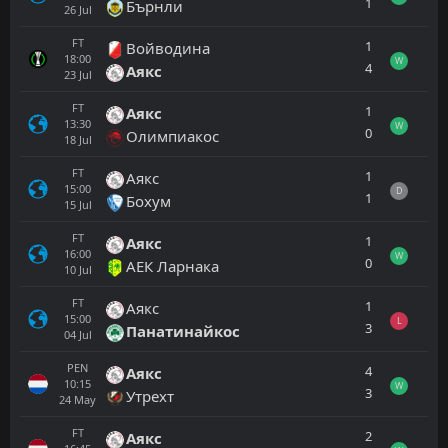
1
Бърнли
26
Jul
FT
1
Войводина
18:00
W
4
Аякс
23
Jul
FT
1
Аякс
13:30
W
0
Олимпиакос
18
Jul
FT
1
Аякс
15:00
D
1
Бохум
15
Jul
FT
1
Аякс
16:00
W
0
АЕК Ларнака
10
Jul
FT
1
Аякс
15:00
L
3
Панатинайкос
04
Jul
PEN
4
Аякс
10:15
W
3
Утрехт
24
May
FT
2
Аякс