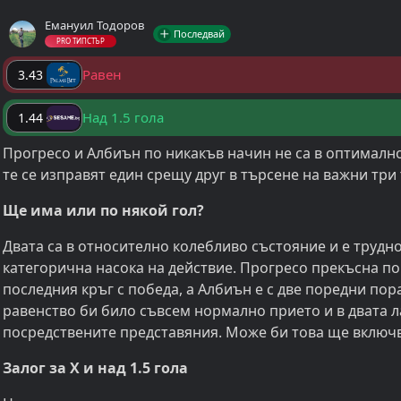
Емануил Тодоров
Последвай
PRO ТИПСТЪР
Равен
3.43
Над 1.5 гола
1.44
Прогресо и Албиън по никакъв начин не са в оптимално
те се изправят един срещу друг в търсене на важни три 
Ще има или по някой гол?
Двата са в относително колебливо състояние и е трудно
категорична насока на действие. Прогресо прекъсна по
последния кръг с победа, а Албиън е с две поредни по
равенство би било съвсем нормално прието и в двата л
посредствените представяния. Може би това ще включв
Залог за Х и над 1.5 гола