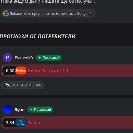
Нека видим дали нещата ще се получат.
Добави като предпочитан източник в Google
ПРОГНОЗИ ОТ ПОТРЕБИТЕЛИ
PlamenYD
Последвай
Точен Резултат: 1:1
6.60
ДОБАВИ КОМЕНТАР
Iliyan
Последвай
Равен
3.34