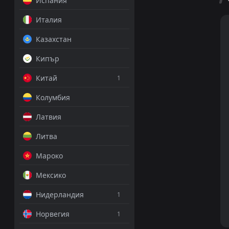
Испания
Италия
Казахстан
Кипър
Китай
1
Колумбия
Латвия
Литва
Мароко
Мексико
Нидерландия
1
Норвегия
1