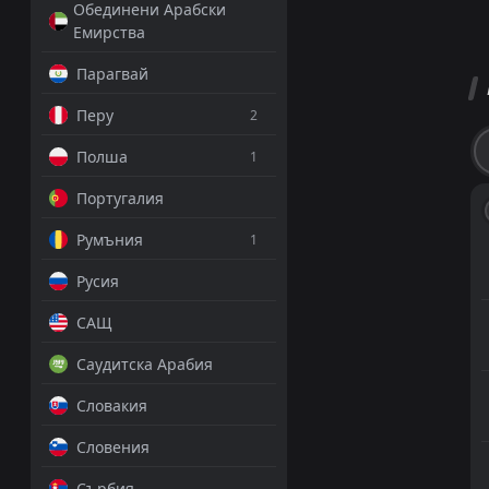
Обединени Арабски
Емирства
Парагвай
Перу
2
Полша
1
Португалия
Румъния
1
Русия
САЩ
Саудитска Арабия
Словакия
Словения
Сърбия