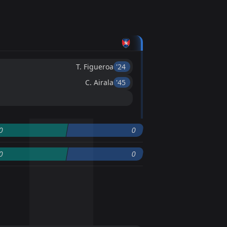
T. Figueroa
'24 ︎
C. Airala
'45 ︎
0
0
0
0