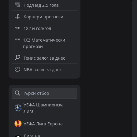
Под/Над 2.5 гола
Корнери прогнози
1X2 и гол/гол
1X2 Математически
прогнози
Тенис залог за днес
NBA залог за днес
УЕФА Шампионска
Лига
УЕФА Лига Европа
Лига на