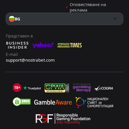
Оповестяване на
реклама
BG
Представен в
E-mail
support@nostrabet.com
18+