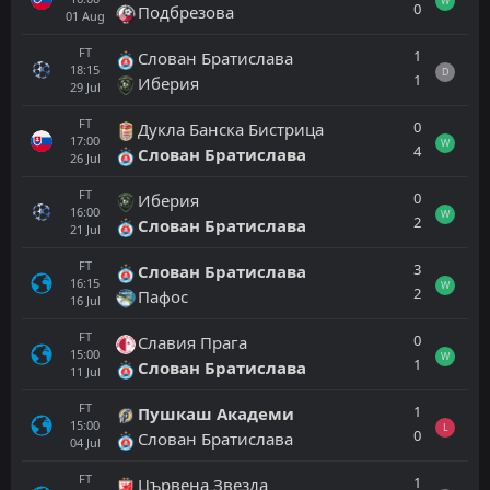
W
0
Подбрезова
01
Aug
FT
1
Слован Братислава
18:15
D
1
Иберия
29
Jul
FT
0
Дукла Банска Бистрица
17:00
W
4
Слован Братислава
26
Jul
FT
0
Иберия
16:00
W
2
Слован Братислава
21
Jul
FT
3
Слован Братислава
16:15
W
2
Пафос
16
Jul
FT
0
Славия Прага
15:00
W
1
Слован Братислава
11
Jul
FT
1
Пушкаш Академи
15:00
L
0
Слован Братислава
04
Jul
FT
1
Цървена Звезда