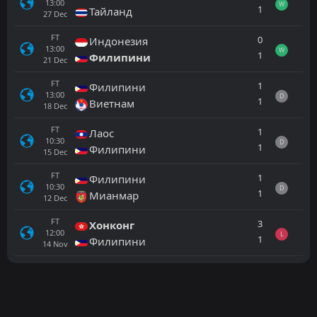
13:00
W
1
Тайланд
27
Dec
FT
0
Индонезия
13:00
W
1
Филипини
21
Dec
FT
1
Филипини
13:00
D
1
Виетнам
18
Dec
FT
1
Лаос
10:30
D
1
Филипини
15
Dec
FT
1
Филипини
10:30
D
1
Мианмар
12
Dec
FT
3
Хонконг
12:00
L
1
Филипини
14
Nov
Всички
Домакин
Гост