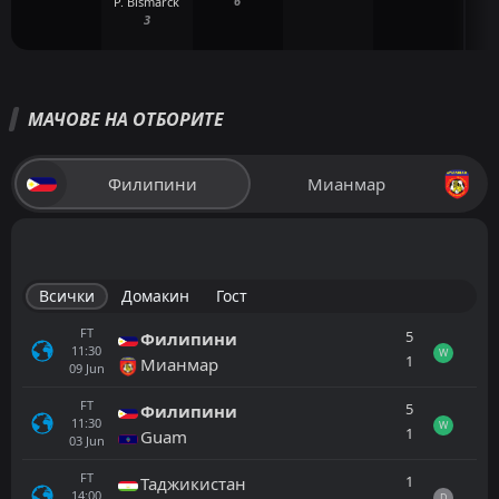
6
P. Bismarck
3
МАЧОВЕ НА ОТБОРИТЕ
Филипини
Мианмар
Всички
Домакин
Гост
FT
5
Филипини
11:30
W
1
Мианмар
09
Jun
FT
5
Филипини
11:30
W
1
Guam
03
Jun
FT
1
Таджикистан
14:00
D