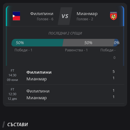
Филипини
Мианмар
VS
Голове - 6
Голове - 2
ПОСЛЕДНИ 2 СРЕЩИ
50%
50%
0%
Победи - 1
Равенства - 1
Победи -
0
FT
5
Филипини
14:30
1
Мианмар
09
юни
FT
1
Филипини
12:30
1
Мианмар
12
дек
СЪСТАВИ