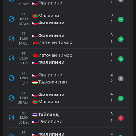
1
Филипини
31
Mar
FT
0
Малдиви
10:30
W
2
Филипини
18
Nov
FT
3
Филипини
11:00
W
1
Източен Тимор
14
Oct
FT
1
Източен Тимор
09:30
W
4
Филипини
09
Oct
FT
2
Филипини
11:00
D
2
Таджикистан
10
Jun
FT
4
Филипини
11:00
W
1
Малдиви
25
Mar
3
Тайланд
AET
13:00
L
1
Филипини
30
Dec
FT
2
Филипини