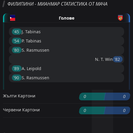
ФИЛИПИНИ - МИАНМАР СТАТИСТИКА ОТ МАЧА
Голове
'45 ︎
J. Tabinas
'54 ︎
P. Tabinas
'80 ︎
S. Rasmussen
N. T. Win
'82 ︎
'89 ︎
A. Leipold
'90 ︎
S. Rasmussen
Жълти Картони
0
0
Червени Картони
0
0