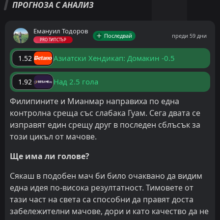
ПРОГНОЗА С АНАЛИЗ
Емануил Тодоров
Последвай
преди 59 дни
PRO ТИПСТЪР
Азиатски Хендикап: Домакин -0.5
1.52
Над 2.5 гола
1.92
Филипините и Мианмар направиха по една
контролна среща със слабака Гуам. Сега двата се
изправят един срещу друг в последен сблъсък за
този цикъл от мачове.
Ще има ли голове?
Сякаш в подобен мач би било очаквано да видим
една идея по-висока резултатност. Тимовете от
тази част на света са способни да правят доста
забележителни мачове, дори и като качество да не