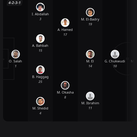
4-2-3-1
I. Abdallah
3
M. El-Badry
19
A. Hamed
17
A. Bahbah
15
O. Salah
G. Chukwudi
M. 
M. El
1
10
14
B. Haggag
25
M. Okasha
8
M. Ibrahim
11
M. Shedid
4