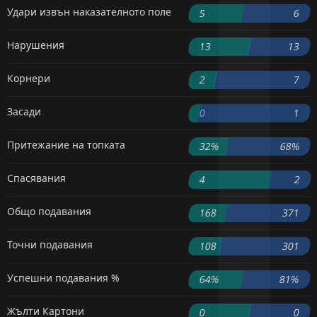
Удари извън наказателното поле
5
6
Нарушения
13
13
Корнери
2
7
Засади
0
1
Притежание на топката
32%
68%
Спасявания
4
2
Общо подавания
168
371
Точни подавания
108
301
Успешни подавания %
64%
81%
Жълти Картони
0
0