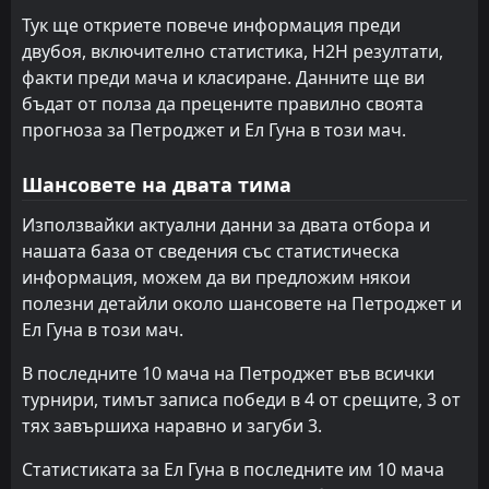
Ал Итихад Александрия
Национална банка на Египет
17
10
5
5
3
2
1
1
1
2
10
7
Тук ще откриете повече информация преди
двубоя, включително статистика, H2H резултати,
Ел Гуна
Исмаили
11
21
5
9
2
1
2
4
1
4
8
7
факти преди мача и класиране. Данните ще ви
Петроджет
Газл Ел Мехала
12
14
6
6
2
1
2
3
2
2
8
6
бъдат от полза да прецените правилно своята
прогноза за Петроджет и Ел Гуна в този мач.
Кахраба Исмаилия
Ал Итихад Александрия
17
18
9
8
0
0
6
6
3
2
6
6
Шансовете на двата тима
Модерн Спорт
Фарко
15
20
6
7
0
1
5
2
1
4
5
5
Използвайки актуални данни за двата отбора и
Харас Ел Ходуд
Араб Контрактърс
13
19
8
5
0
0
5
4
3
1
5
4
нашата база от сведения със статистическа
Фарко
Харас Ел Ходуд
20
19
6
5
1
1
2
1
3
3
5
4
информация, можем да ви предложим някои
полезни детайли около шансовете на Петроджет и
Исмаили
Талел Ел Геиш
16
21
4
7
0
0
2
3
2
4
2
3
Ел Гуна в този мач.
В последните 10 мача на Петроджет във всички
турнири, тимът записа победи в 4 от срещите, 3 от
тях завършиха наравно и загуби 3.
Статистиката за Ел Гуна в последните им 10 мача