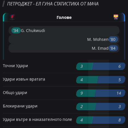
ПЕТРОДЖЕТ - ЕЛ ГУНА СТАТИСТИКА ОТ МАЧА
Голове
'34 ︎
G. Chukwudi
M. Mohsen
'80 ︎
M. Emad
'84 ︎
Точни Удари
3
6
Удари извън вратата
4
5
Общо удари
9
14
Блокирани удари
2
3
Удари вътре в наказателното поле
4
8