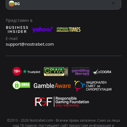
BG
Представен в
E-mail
support@nostrabet.com
18+
©2013 - 2026 Nostrabet.com - Всички пpaвa зaпaзeни. Само за лица
над 18 години. Настоящият сайт предоставя информация и