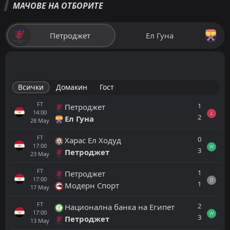
МАЧОВЕ НА ОТБОРИТЕ
Петроджет
Ел Гуна
Всички
Домакин
Гост
FT
1
Петроджет
14:00
L
2
Ел Гуна
28
May
FT
0
Харас Ел Ходуд
17:00
W
3
Петроджет
23
May
FT
1
Петроджет
17:00
D
1
Модерн Спорт
17
May
FT
2
Национална банка на Египет
17:00
W
3
Петроджет
13
May