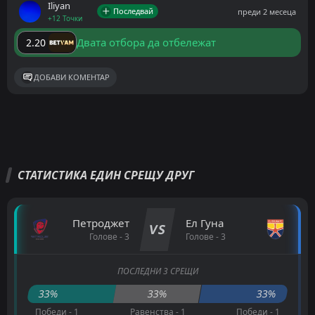
Iliyan
Последвай
преди 2 месеца
+12 Точки
Двата отбора да отбележат
2.20
ДОБАВИ КОМЕНТАР
СТАТИСТИКА ЕДИН СРЕЩУ ДРУГ
Петроджет
Ел Гуна
VS
Голове - 3
Голове - 3
ПОСЛЕДНИ 3 СРЕЩИ
33%
33%
33%
Победи - 1
Равенства - 1
Победи - 1