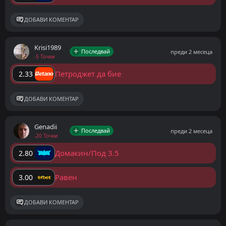
ДОБАВИ КОМЕНТАР
Krisi1989
Последвай
преди 2 месеца
-5 Точки
Петроджет да бие
2.33
ДОБАВИ КОМЕНТАР
Genadii
Последвай
преди 2 месеца
-20 Точки
Домакин/Под 3.5
2.80
Равен
3.00
ДОБАВИ КОМЕНТАР