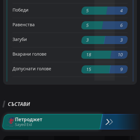
Победи
5
4
Равенства
5
6
Загуби
3
3
Вкарани голове
18
10
Допуснати голове
15
9
СЪСТАВИ
Петроджет
Sayed Eid