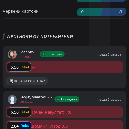
Червени Картони
0
0
ПРОГНОЗИ ОТ ПОТРЕБИТЕЛИ
Sasho85
Последвай
преди 2 месеца
-5 Точки
x/1
5.50
ДОБАВИ КОМЕНТАР
SergeyMaeshki_76
Последвай
преди 2 месеца
-48 Точки
Точен Резултат: 1:0
6.50
Домакин/Под 3.5
2.84