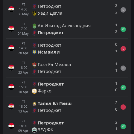
FT
2
Петроджет
14:00
D
2
Уади Дегла
08
May
FT
1
Ал Итихад Александрия
17:00
W
2
Петроджет
04
May
FT
0
Петроджет
14:00
L
1
Исмаили
28
Apr
FT
1
Газл Ел Мехала
18:00
D
1
Петроджет
23
Apr
FT
1
Петроджет
15:00
W
0
Фарко
18
Apr
FT
2
Талел Ел Геиш
18:00
L
0
Петроджет
13
Apr
FT
2
Петроджет
18:00
W
1
ЗЕД ФК
09
Apr