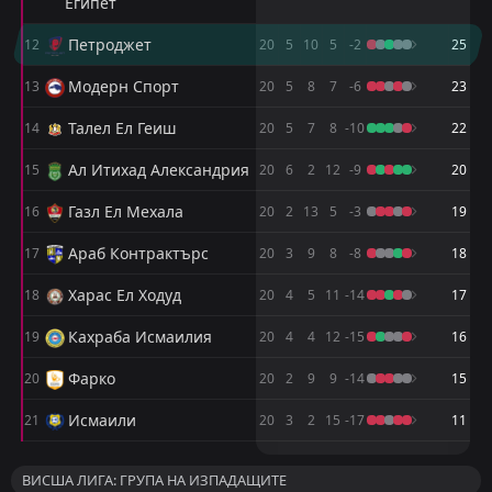
Египет
W
0
Исмаили
19
Apr
Петроджет
12
20
5
10
5
-2
25
FT
0
Модерн Спорт
15:00
D
0
Ел Гуна
Модерн Спорт
13
20
5
8
7
-6
23
14
Apr
FT
Талел Ел Геиш
1
Газл Ел Мехала
14
20
5
7
8
-10
22
18:00
L
0
Ел Гуна
08
Apr
Ал Итихад Александрия
15
20
6
2
12
-9
20
FT
0
Ел Гуна
Газл Ел Мехала
16
20
2
13
5
-3
19
18:00
D
0
Ал Итихад Александрия
04
Apr
Араб Контрактърс
17
20
3
9
8
-8
18
FT
0
Уади Дегла
18:00
D
Харас Ел Ходуд
0
18
20
4
5
11
-14
17
Ел Гуна
20
Mar
Кахраба Исмаилия
19
20
4
4
12
-15
16
FT
1
Ел Гуна
19:30
W
0
Ел Масри
10
Mar
Фарко
20
20
2
9
9
-14
15
FT
0
Ел Гуна
Исмаили
21
20
3
2
15
-17
11
19:30
D
0
Уади Дегла
06
Mar
М
М
П
П
Р
Р
З
З
Т
Т
ВИСША ЛИГА: ГРУПА НА ИЗПАДАЩИТЕ
Замалек
Пирамидс
1
2
10
10
7
6
3
3
0
1
24
21