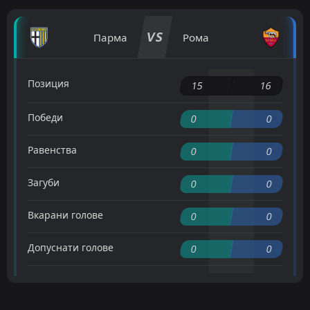
VS
Парма
Рома
Позиция
15
16
Победи
0
0
Равенства
0
0
Загуби
0
0
Вкарани голове
0
0
Допуснати голове
0
0