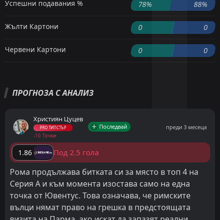
Успешни подавания %
78%
88%
Жълти Картони
0
0
Червени Картони
0
0
ПРОГНОЗА С АНАЛИЗ
Християн Цуцев
Последвай
преди 3 месеца
PRO ТИПСТЪР
-10 Точки
Под 2.5 гола
1.86
Рома продължава битката си за място в топ 4 на
Серия А и към момента изостава само на една
точка от Ювентус. Това означава, че римските
вълци нямат право на грешка в предстоящата
визита на Парма, ако искат да запазят реални