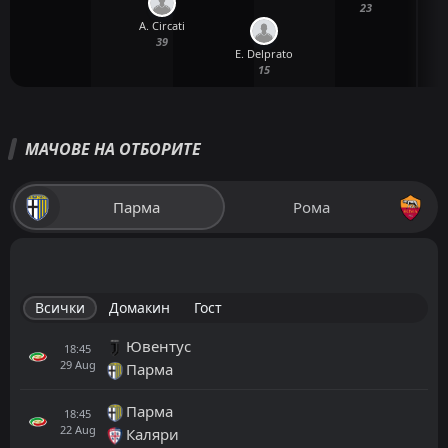
23
A. Circati
39
E. Delprato
15
МАЧОВЕ НА ОТБОРИТЕ
Парма
Рома
Всички
Домакин
Гост
Ювентус
18:45
29
Aug
Парма
Парма
18:45
22
Aug
Каляри