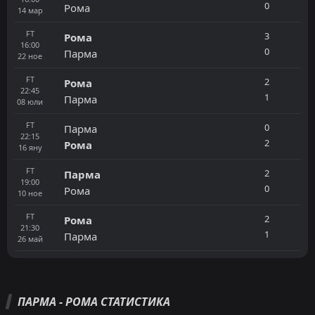
0
Рома
14
мар
FT
3
Рома
16:00
0
Парма
22
ное
FT
2
Рома
22:45
1
Парма
08
юли
FT
0
Парма
22:15
2
Рома
16
яну
FT
2
Парма
19:00
0
Рома
10
ное
FT
2
Рома
21:30
1
Парма
26
май
ПАРМА - РОМА СТАТИСТИКА