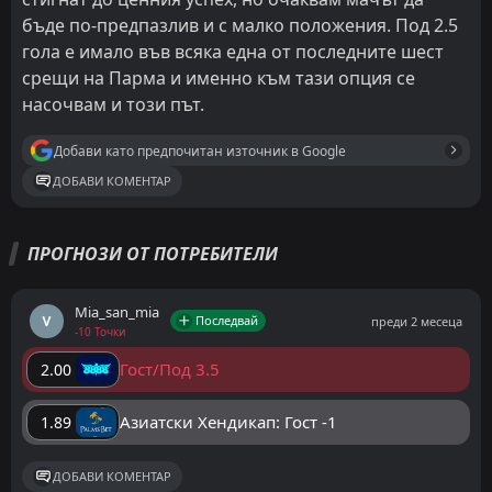
бъде по-предпазлив и с малко положения. Под 2.5
гола е имало във всяка една от последните шест
срещи на Парма и именно към тази опция се
насочвам и този път.
Добави като предпочитан източник в Google
ДОБАВИ КОМЕНТАР
ПРОГНОЗИ ОТ ПОТРЕБИТЕЛИ
Mia_san_mia
Последвай
преди 2 месеца
-10 Точки
Гост/Под 3.5
2.00
Азиатски Хендикап: Гост -1
1.89
ДОБАВИ КОМЕНТАР