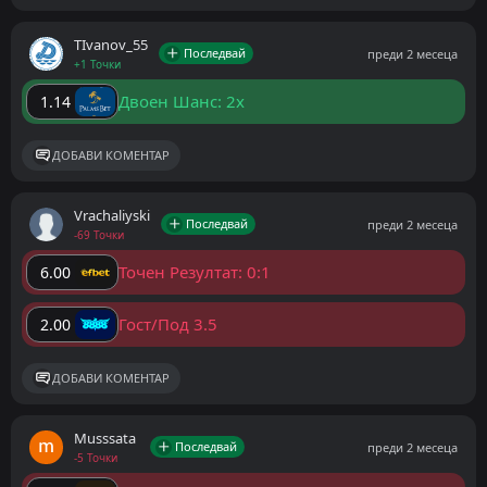
ТIvanov_55
Последвай
преди 2 месеца
+1 Точки
Двоен Шанс: 2x
1.14
ДОБАВИ КОМЕНТАР
Vrachaliyski
Последвай
преди 2 месеца
-69 Точки
Точен Резултат: 0:1
6.00
Гост/Под 3.5
2.00
ДОБАВИ КОМЕНТАР
Musssata
Последвай
преди 2 месеца
-5 Точки