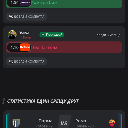
Рома да бие
1.56
ДОБАВИ КОМЕНТАР
Ycnex
Последвай
преди 3 месеца
-1 Точки
Под 4.5 гола
1.10
ДОБАВИ КОМЕНТАР
СТАТИСТИКА ЕДИН СРЕЩУ ДРУГ
Парма
Рома
VS
Голове - 9
Голове - 20