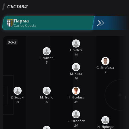
СЪСТАВИ
Парма
Carlos Cuesta
3-5-2
E. Valeri
14
L. Valenti
5
G. Strefezza
7
M. Keita
16
Z. Suzuki
H. Nicolussi
D.
M. Troilo
31
41
37
C. Ordoñez
24
N. Elphege