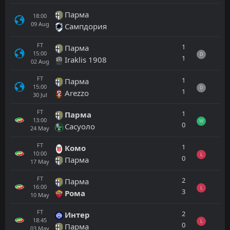
Парма
18:00
09
Aug
Сампдория
FT
1
Парма
15:00
D
1
Iraklis 1908
02
Aug
FT
1
Парма
15:00
D
1
Arezzo
30
Jul
FT
1
Парма
13:00
W
0
Сасуоло
24
May
FT
1
Комо
10:00
L
0
Парма
17
May
FT
2
Парма
16:00
L
3
Рома
10
May
FT
2
Интер
18:45
L
0
Парма
03
May