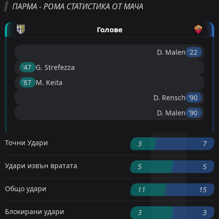
ПАРМА - РОМА СТАТИСТИКА ОТ МАЧА
Голове
D. Malen
'22 ︎
'47 ︎
G. Strefezza
'87 ︎
M. Keita
D. Rensch
'90 ︎
D. Malen
'90 ︎
Точни Удари
3
7
Удари извън вратата
5
5
Общо удари
11
15
Блокирани удари
3
3