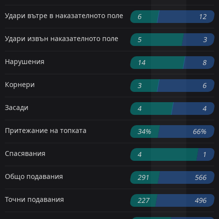
Удари вътре в наказателното поле
6
12
Удари извън наказателното поле
5
3
Нарушения
14
8
Корнери
3
6
Засади
4
4
Притежание на топката
34%
66%
Спасявания
4
1
Общо подавания
291
566
Точни подавания
227
496