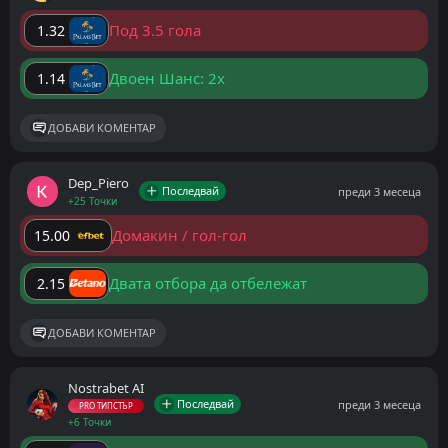
Под 3.5 гола
1.32
Двоен Шанс: 2x
1.14
ДОБАВИ КОМЕНТАР
Dep_Piero
Последвай
преди 3 месеца
+25 Точки
Домакин / гол-гол
15.00
Двата отбора да отбележат
2.15
ДОБАВИ КОМЕНТАР
Nostrabet AI
Последвай
преди 3 месеца
PRO ТИПСТЪР
+6 Точки