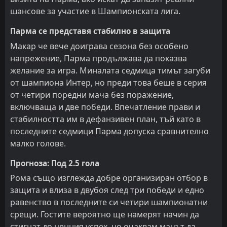
шансове за участие в Шампионската лига.
Парма се представя стабилно в защита
Макар че вече доиграва сезона без особено
напрежение, Парма продължава да показва
желание за игра. Миналата седмица тимът загуби
от шампиона Интер, но преди това беше в серия
от четири поредни мача без поражение,
включваща и две победи. Впечатление прави и
стабилността им в дефанзивен план, тъй като в
последните седмици Парма допуска сравнително
малко голове.
Прогноза: Под 2.5 гола
Рома също изглежда добре организиран отбор в
защита и влиза в двубоя след три победи и едно
равенство в последните си четири шампионатни
срещи. Гостите вероятно ще намерят начин да
стигнат до ценния успех, но очаквам мачът да