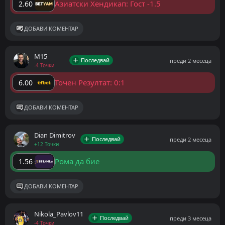
Азиатски Хендикап: Гост -1.5
2.60
ДОБАВИ КОМЕНТАР
M15
Последвай
преди 2 месеца
-4 Точки
Точен Резултат: 0:1
6.00
ДОБАВИ КОМЕНТАР
Dian Dimitrov
Последвай
преди 2 месеца
+12 Точки
Рома да бие
1.56
ДОБАВИ КОМЕНТАР
Nikola_Pavlov11
Последвай
преди 3 месеца
-4 Точки