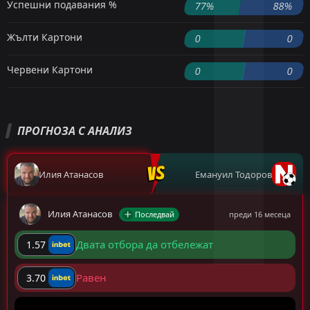
Успешни подавания %
77%
88%
Жълти Картони
0
0
Червени Картони
0
0
ПРОГНОЗА С АНАЛИЗ
Илия Атанасов
Емануил Тодоров
Илия Атанасов
Последвай
преди 16 месеца
Двата отбора да отбележат
1.57
Равен
3.70