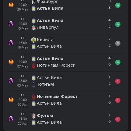
0
Фрайбург
19:00
W
3
Астън Вила
20
May
FT
4
Астън Вила
19:00
W
2
Ливърпул
15
May
FT
2
Бърнли
13:00
D
2
Астън Вила
10
May
FT
4
Астън Вила
19:00
W
0
Нотингам Форест
07
May
FT
1
Астън Вила
18:00
L
2
Тотнъм
03
May
FT
1
Нотингам Форест
19:00
L
0
Астън Вила
30
Apr
FT
1
Фулъм
11:30
L
0
Астън Вила
25
Apr