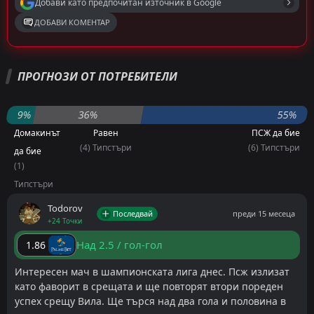
Добави като предпочитан източник в Google
ДОБАВИ КОМЕНТАР
Емануил Тодоров
Последвай
преди 16 месеца
ПРОГНОЗИ ОТ ПОТРЕБИТЕЛИ
PRO ТИПСТЪР
-20 Точки
Двоен Шанс: 2x
1.37
9%
36%
55%
Домакинът
Равен
ПСЖ да бие
Под 3.5 гола
1.52
(4) Типстъри
(6) Типстъри
да бие
(1)
ПСЖ успя да вземе два гола преднина преди
Типстъри
седмица срещу тима на Астън Вила като домакин.
Следва много интересен реванш в Бирмингам.
Todorov
Последвай
преди 15 месеца
+24 Точки
Домакините не са се предали
Над 2.5 / гол-гол
1.86
Астън Вила в момента се намира в отлична форма,
Интересен мач в шампионската лига днес. Псж излизат
като само загубата от парижани разваля иначе
като фаворит в срещата и ще повторят втори пореден
безпогрешната статистика на Унай Емери и
успех срещу Вила. Ще търся над два гола и половина в
компания в последните месеци. Този дуел обаче