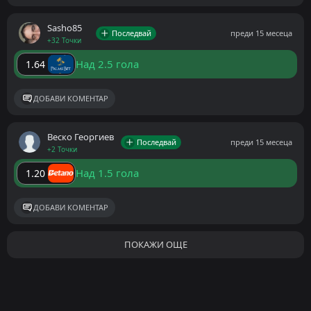
Sasho85
Последвай
преди 15 месеца
+32 Точки
Над 2.5 гола
1.64
ДОБАВИ КОМЕНТАР
Веско Георгиев
Последвай
преди 15 месеца
+2 Точки
Над 1.5 гола
1.20
ДОБАВИ КОМЕНТАР
ПОКАЖИ ОЩЕ