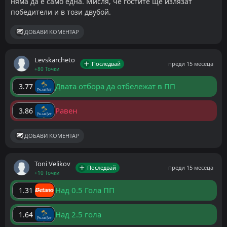
няма да е само една. Мисля, че гостите ще излязат
победители и в този двубой.
ДОБАВИ КОМЕНТАР
Levskarcheto
Последвай
преди 15 месеца
+80 Точки
Двата отбора да отбележат в ПП
3.77
Равен
3.86
ДОБАВИ КОМЕНТАР
Toni Velikov
Последвай
преди 15 месеца
+10 Точки
Над 0.5 Гола ПП
1.31
Над 2.5 гола
1.64