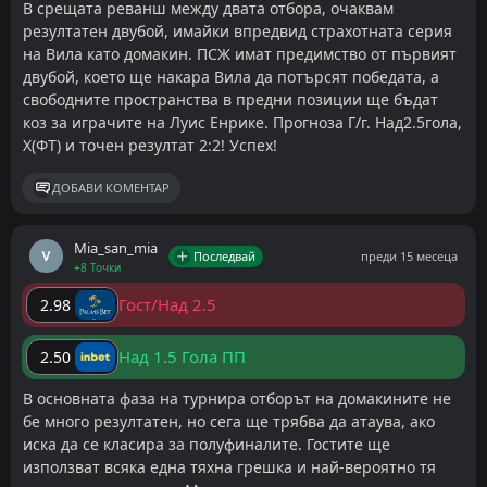
В срещата реванш между двата отбора, очаквам
резултатен двубой, имайки впредвид страхотната серия
на Вила като домакин. ПСЖ имат предимство от първият
двубой, което ще накара Вила да потърсят победата, а
свободните пространства в предни позиции ще бъдат
коз за играчите на Луис Енрике. Прогноза Г/г. Над2.5гола,
Х(ФТ) и точен резултат 2:2! Успех!
ДОБАВИ КОМЕНТАР
Mia_san_mia
Последвай
преди 15 месеца
+8 Точки
Гост/Над 2.5
2.98
Над 1.5 Гола ПП
2.50
В основната фаза на турнира отборът на домакините не
бе много резултатен, но сега ще трябва да атаува, ако
иска да се класира за полуфиналите. Гостите ще
използват всяка една тяхна грешка и най-вероятно тя