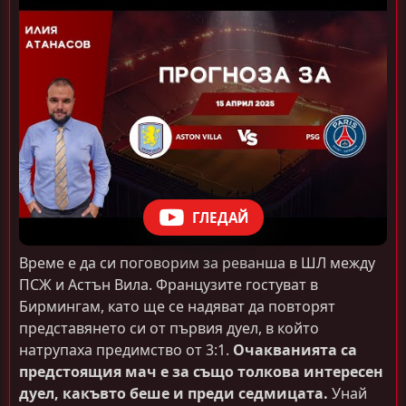
ГЛЕДАЙ
Време е да си поговорим за реванша в ШЛ между
ПСЖ и Астън Вила. Французите гостуват в
Бирмингам, като ще се надяват да повторят
представянето си от първия дуел, в който
натрупаха предимство от 3:1.
Очакванията са
предстоящия мач е за също толкова интересен
дуел, какъвто беше и преди седмицата.
Унай