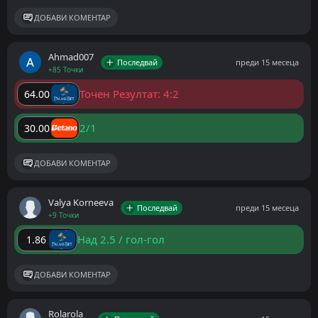
ДОБАВИ КОМЕНТАР
Ahmad007
Последвай
преди 15 месеца
+85 Точки
Точен Резултат: 4:2
64.00
2/1
30.00
ДОБАВИ КОМЕНТАР
Valya Korneeva
Последвай
преди 15 месеца
+9 Точки
Над 2.5 / гол-гол
1.86
ДОБАВИ КОМЕНТАР
Rolarola