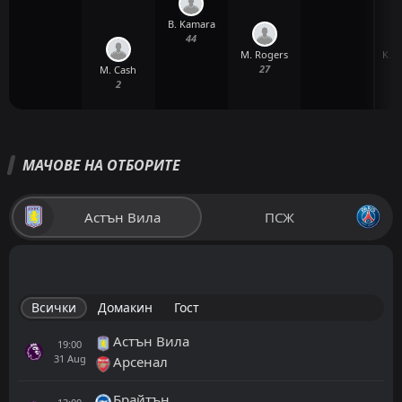
B. Kamara
44
M. Rogers
K. K
27
M. Cash
2
МАЧОВЕ НА ОТБОРИТЕ
Астън Вила
ПСЖ
Всички
Домакин
Гост
Астън Вила
19:00
31
Aug
Арсенал
Брайтън