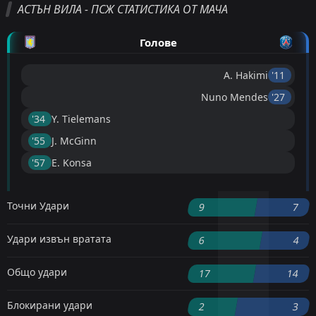
АСТЪН ВИЛА - ПСЖ СТАТИСТИКА ОТ МАЧА
Голове
A. Hakimi
'11 ︎
Nuno Mendes
'27 ︎
'34 ︎
Y. Tielemans
'55 ︎
J. McGinn
'57 ︎
E. Konsa
Точни Удари
9
7
Удари извън вратата
6
4
Общо удари
17
14
Блокирани удари
2
3