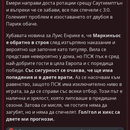
Емери направи доста ротации срещу Саутхемптън
и въпреки че се забави, все пак спечели с 3:0.
Големият проблем е изоставането от двубоя в
Париж обаче.
Хубавата новина за Луис Енрике е, че
Маркиньос
е обратно в строя
след изтърпяно наказание и
вероятно ще започне като титуляр. Вила се
представя невероятно у дома, но ПСЖ пък е сред
най-добрите гости в цяла Европа и с поредица
победи.
Със сигурност се очаква, че ще има
попадения и в двете врати.
Аз се насочвам към
равенство, защото ПСЖ има изключително ниво в
играта, за да се справи със всеки отбор. Този път е
налична и зрялост, която липсваше в предишни
сезони. Затова си мисля, че гостите няма да
загубят, но и няма да спечелят.
Гол/гол и хикс са
двете ми прогнози.