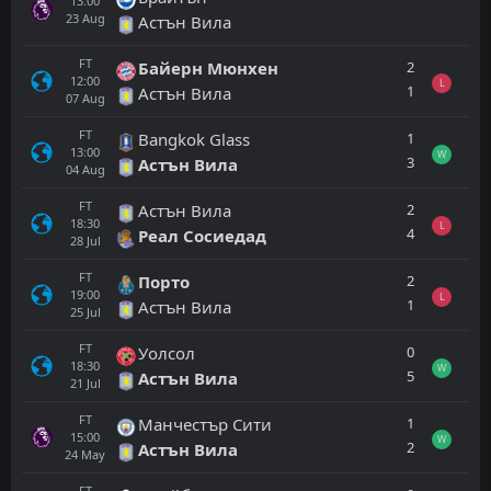
13:00
23
Aug
Астън Вила
FT
2
Байерн Мюнхен
12:00
L
1
Астън Вила
07
Aug
FT
1
Bangkok Glass
13:00
W
3
Астън Вила
04
Aug
FT
2
Астън Вила
18:30
L
4
Реал Сосиедад
28
Jul
FT
2
Порто
19:00
L
1
Астън Вила
25
Jul
FT
0
Уолсол
18:30
W
5
Астън Вила
21
Jul
FT
1
Манчестър Сити
15:00
W
2
Астън Вила
24
May
FT