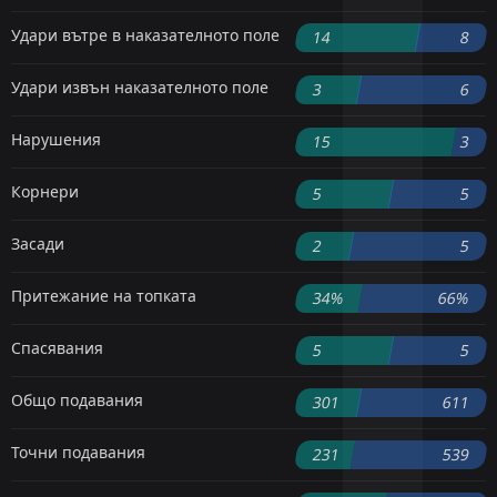
Удари вътре в наказателното поле
14
8
Удари извън наказателното поле
3
6
Нарушения
15
3
Корнери
5
5
Засади
2
5
Притежание на топката
34%
66%
Спасявания
5
5
Общо подавания
301
611
Точни подавания
231
539