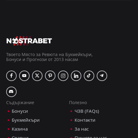
Всички
Домакин
Гост
ПСЖ
18:45
04
Sep
Монако
Лил
18:45
28
Aug
ПСЖ
Твоето Място за Ревюта на Букмейкъри,
Бонуси и Прогнози от 2013 насам
ПСЖ
18:45
23
Aug
Рен
Ланс
18:45
16
Aug
ПСЖ
Съдържание
Полезно
Манчестър Юнайтед
Бонуси
ЧЗВ (FAQs)
18:00
ПСЖ
Букмейкъри
Контакти
FT
3
Майорка
Казина
За нас
19:00
L
0
ПСЖ
05
Aug
Сравни
Пишете за нас