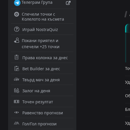
Телеграм Група
Спечели точки с
Колелото на късмета
Играй NostraQuiz
Покани приятел и
спечели +25 точки
Права колонка за днес
То
Bet Builder за днес
Твърд мач за деня
Уд
Залог на деня
Об
Точен резултат
Бл
Равенство прогнози
Уд
Гол/Гол прогнози