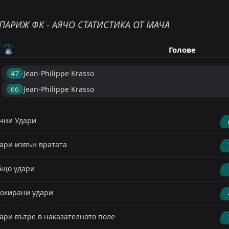
ПАРИЖ ФК - АЯЧО СТАТИСТИКА ОТ МАЧА
Голове
'47 ︎
Jean-Philippe Krasso
'66 ︎
Jean-Philippe Krasso
чни Удари
ари извън вратата
що удари
окирани удари
ари вътре в наказателното поле