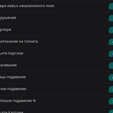
ари извън наказателното поле
арушения
орнери
итежание на топката
лти Картони
асявания
що подавания
чни подавания
пешни подавания %
лти Картони