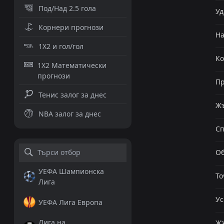
Под/Над 2.5 гола
Уд
Корнери прогнози
Н
1X2 и гол/гол
К
1X2 Математически
прогнози
Пр
Тенис залог за днес
Жъ
NBA залог за днес
Сп
Об
УЕФА Шампионска
То
Лига
Ус
УЕФА Лига Европа
Лига на
Жъ