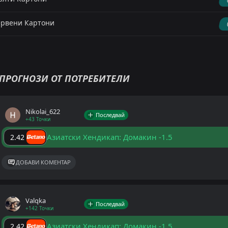
рвени Картони
ПРОГНОЗИ ОТ ПОТРЕБИТЕЛИ
Nikolai_622
Последвай
+43 Точки
Азиатски Хендикап: Домакин -1.5
2.42
ДОБАВИ КОМЕНТАР
Valqka
Последвай
+142 Точки
Азиатски Хендикап: Домакин -1.5
2.42