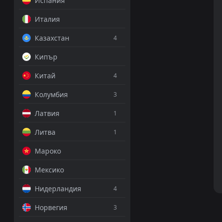
Испания
Италия
Казахстан
4
Кипър
Китай
4
Колумбия
3
Латвия
1
Литва
1
Мароко
Мексико
Нидерландия
4
Норвегия
3