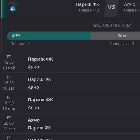
Париж ФК
Аячо
VS
Голове - 12
Голове - 
ПОСЛЕДНИ 10 СРЕЩИ
40%
30%
Победи - 4
Равенства - 3
FT
Париж ФК
18:00
Аячо
10
май
FT
Париж ФК
16:30
Аячо
10
авг
FT
Париж ФК
20:00
Аячо
16
мар
FT
Аячо
20:00
Париж ФК
23
сеп
FT
Париж ФК