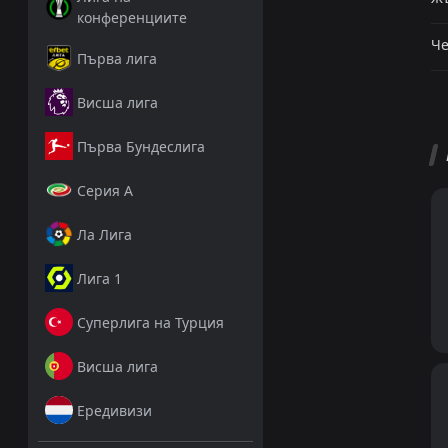
конференциите
Че
Първа лига
Висша лига
Първа Бундеслига
Серия А
Ла Лига
Лига 1
Суперлига на Турция
Висша лига
Ередивизи