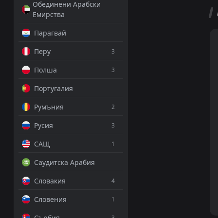
Обединени Арабски
Емирства
Парагвай
Перу
3
Полша
3
Португалия
Румъния
2
Русия
3
САЩ
1
Саудитска Арабия
Словакия
4
Словения
1
Сърбия
3