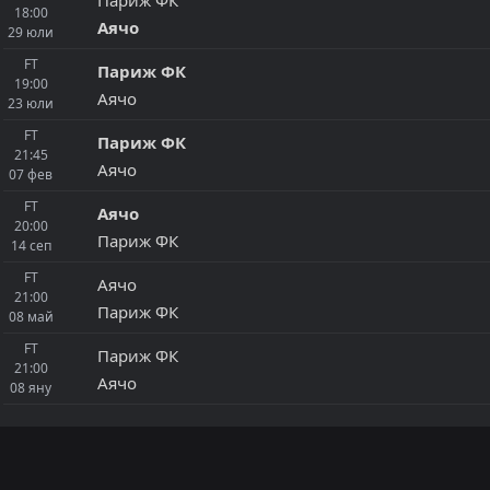
18:00
Аячо
29
юли
FT
Париж ФК
19:00
Аячо
23
юли
FT
Париж ФК
21:45
Аячо
07
фев
FT
Аячо
20:00
Париж ФК
14
сеп
FT
Аячо
21:00
Париж ФК
08
май
FT
Париж ФК
21:00
Аячо
08
яну