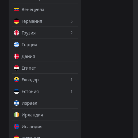
Венецуела
Германия
5
Грузия
2
Гърция
Дания
Египет
Еквадор
1
Естония
1
Израел
Ирландия
Исландия