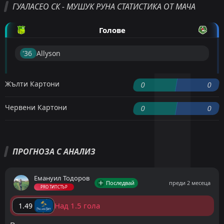
ГУАЛАСЕО СК - МУШУК РУНА СТАТИСТИКА ОТ МАЧА
Голове
'36 ︎
Allyson
Жълти Картони
0
0
Червени Картони
0
0
ПРОГНОЗА С АНАЛИЗ
Емануил Тодоров
Последвай
преди 2 месеца
PRO ТИПСТЪР
Над 1.5 гола
1.49