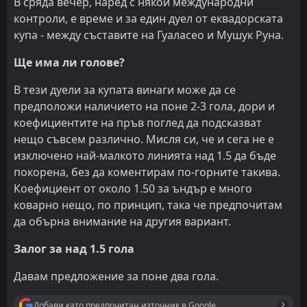
В сряда вечер, наред с някои международни
контроли, е време и за един дуел от еквадорската
купа - между съставите на Гуаласео и Мушук Руна.
Ще има ли голове?
В тези дуели за купата винаги може да се
предположи наличието на поне 2-3 гола, дори и
коефициентите на пръв поглед да подсказват
нещо съвсем различно. Мисля си, че и сега не е
изключено най-малкото линията над 1.5 да бъде
покорена, без да коментирам по-горните такива.
Коефициент от около 1.50 за ъндър е много
коварно нещо, по принцип, така че предпочитам
да обърна внимание на другия вариант.
Залог за над 1.5 гола
Давам предложение за поне два гола.
Добави като предпочитан източник в Google