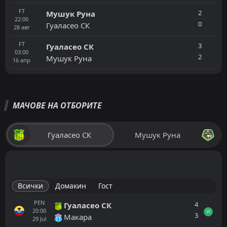
FT
2
Мушук Руна
22:00
0
Гуаласео СК
28
авг
FT
3
Гуаласео СК
03:00
2
Мушук Руна
16
апр
МАЧОВЕ НА ОТБОРИТЕ
Гуаласео СК
Мушук Руна
Всички
Домакин
Гост
PEN
4
Гуаласео СК
20:00
W
3
Макара
29
Jul