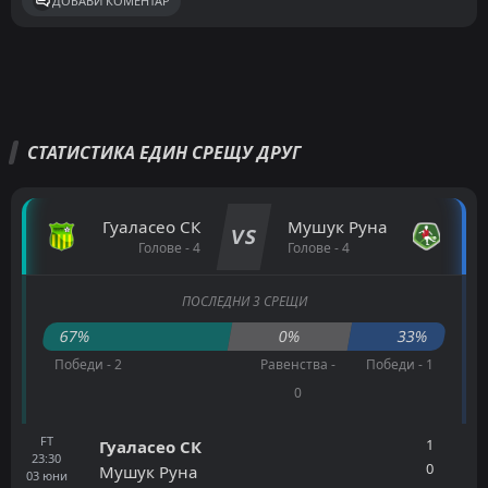
ДОБАВИ КОМЕНТАР
СТАТИСТИКА ЕДИН СРЕЩУ ДРУГ
Гуаласео СК
Мушук Руна
VS
Голове - 4
Голове - 4
ПОСЛЕДНИ 3 СРЕЩИ
67%
0%
33%
Победи - 2
Равенства -
Победи - 1
0
FT
1
Гуаласео СК
23:30
0
Мушук Руна
03
юни