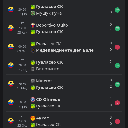
FT
1
Гуаласео СК
20:30
W
0
Мушук Руна
03
Jun
FT
0
Deportivo Quito
23:00
W
1
Гуаласео СК
23
Apr
FT
0
Гуаласео СК
00:00
L
6
Индепендиенте дел Вале
09
Oct
FT
2
Гуаласео СК
20:30
W
1
Винотинто
14
Aug
FT
0
Mineros
20:30
W
2
Гуаласео СК
16
May
FT
1
CD Olmedo
19:00
L
0
Гуаласео СК
30
Jun
FT
3
Аукас
23:00
L
0
Гуаласео СК
23
Oct