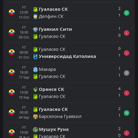
FT
2
Гуаласео СК
23:00
W
1
Делфин СК
15
Oct
FT
1
Гуаякил Сити
18:00
L
0
Гуаласео СК
09
Oct
FT
0
Гуаласео СК
00:00
L
1
Универсидад Католика
01
Oct
FT
1
Макара
18:00
D
1
Гуаласео СК
17
Sep
FT
4
Оренсе СК
19:00
L
1
Гуаласео СК
10
Sep
FT
2
Гуаласео СК
00:00
W
1
Барселона Гуаякил
04
Sep
FT
2
Мушук Руна
19:00
L
0
Гуаласео СК
28
Aug