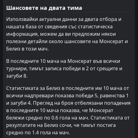
FT
0
Ангия
02:00
Шансовете на двата тима
W
1
Белиз
10
Oct
Използвайки актуални данни за двата отбора и
FT
1
Белиз
нашата база от сведения със статистическа
19:00
W
0
Ангия
10
Sep
информация, можем да ви предложим някои
полезни детайли около шансовете на Монсерат и
FT
0
Островите Търкс и Кайкос
19:00
W
Белиз в този мач.
4
Белиз
07
Sep
В последните 10 мача на Монсерат във всички
FT
3
Гаяна
22:00
L
турнири, тимът записа победи в 2 от срещите и
1
Белиз
11
Jun
загуби 8.
FT
0
Белиз
00:00
Статистиката за Белиз в последните им 10 мача от
L
4
Никарагуа
09
Jun
всички надпревари показва победи 5, равенства 1
FT
и загуби 4. Преглед на броя отбелязани попадения
3
Белиз
00:00
W
0
в последните 10 мача показва, че Монсерат
Пуерто Рико
25
Mar
бележи средно по 0.6 гола на мач. Статистиката от
FT
1
Белиз
резултатите на Белиз сочи, че тимът постига
01:30
D
1
Пуерто Рико
22
Mar
средно по 1.4 гола на мач.