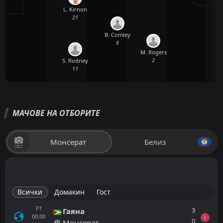
L. Kirnon
21
B. Comley
8
M. Rogers
2
S. Rodney
11
МАЧОВЕ НА ОТБОРИТЕ
Монсерат
Белиз
Всички
Домакин
Гост
FT
3
Гаяна
00:00
L
0
Монсерат