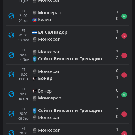
11
Jun
FT
1
Монсерат
21:00
W
0
Белиз
04
Jun
FT
1
Ел Салвадор
01:00
L
0
Монсерат
18
Nov
FT
1
Монсерат
20:00
L
2
Сейнт Винсент и Гренадин
14
Nov
FT
0
Монсерат
19:00
L
1
Бонер
13
Oct
FT
0
Бонер
20:00
W
1
Монсерат
10
Oct
FT
2
Сейнт Винсент и Гренадин
20:00
L
0
Монсерат
08
Sep
FT
1
Монсерат
20:00
L