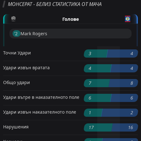
МОНСЕРАТ - БЕЛИЗ СТАТИСТИКА ОТ МАЧА
Голове
'2 ︎
Mark Rogers
Точни Удари
3
4
Удари извън вратата
4
4
Общо удари
7
8
Удари вътре в наказателното поле
6
6
Удари извън наказателното поле
1
2
Нарушения
17
16