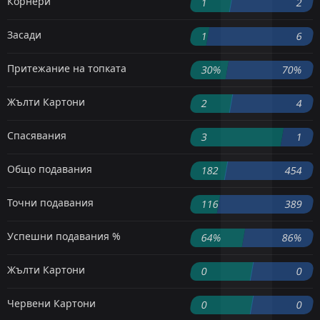
Корнери
1
2
Засади
1
6
Притежание на топката
30%
70%
Жълти Картони
2
4
Спасявания
3
1
Общо подавания
182
454
Точни подавания
116
389
Успешни подавания %
64%
86%
Жълти Картони
0
0
Червени Картони
0
0