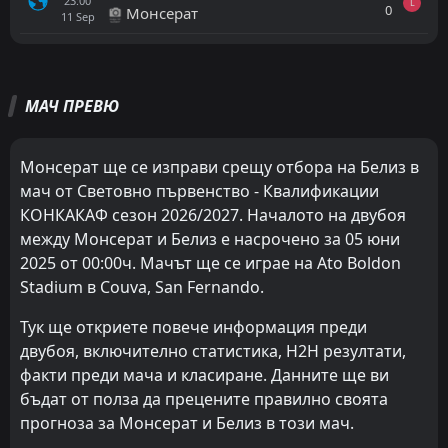
23:00
L
0
Монсерат
11
Sep
Всички
Домакин
Гост
МАЧ ПРЕВЮ
FT
0
Белиз
01:00
L
2
Панама
08
Jun
Монсерат ще се изправи срещу отбора на Белиз в
мач от Световно първенство - Квалификации
FT
1
Монсерат
21:00
L
КОНКАКАФ сезон 2026/2027. Началото на двубоя
0
Белиз
04
Jun
между Монсерат и Белиз е насрочено за 05 юни
FT
2
2025 от 00:00ч. Мачът ще се играе на Ato Boldon
Френска Гаяна
23:00
D
2
Белиз
Stadium в Couva, San Fernando.
19
Nov
FT
Тук ще откриете повече информация преди
2
Белиз
01:00
W
1
двубоя, включително статистика, H2H резултати,
Френска Гаяна
15
Nov
факти преди мача и класиране. Данните ще ви
FT
3
Белиз
бъдат от полза да прецените правилно своята
02:00
W
0
Островите Търкс и Кайкос
16
Oct
прогноза за Монсерат и Белиз в този мач.