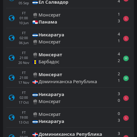
4
Ел Салвадор
05
Sep
FT
1
Монсерат
01:00
L
3
Панама
10
Jun
FT
4
Никарагуа
02:00
L
1
Монсерат
06
Jun
FT
4
Монсерат
21:00
W
2
Барбадос
20
Nov
FT
2
Монсерат
21:00
W
1
Доминиканска Република
17
Nov
FT
3
Никарагуа
02:00
L
0
Монсерат
17
Oct
FT
0
Монсерат
19:00
L
3
Никарагуа
13
Oct
FT
3
Доминиканска Република