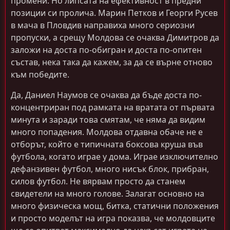
промени. Но липсата на ефективност в предни
позиции си пролича. Марин Петков и Георги Русев
в мача в Пловдив направиха много сериозни
пропуски, а срещу Молдова се очаква Димитров да
заложи на доста по-обигран и доста по-опитен
състав, нека така да кажем, за да се върне отново
към победите.
Да, Даниел Наумов се очаква да бъде доста по-
концентриран под рамката на вратата от първата
минута и заради това смятам, че няма да видим
много попадения. Молдова отдавна обаче не е
отборът, който е типичната боксова круша във
футбола, когато играе у дома. Играе изключително
дефанзивен футбол, много нисък блок, прибран,
силов футбол. Не вярвам просто да станем
свидетели на много голове. Залагат основно на
много физическа мощ, битка, статични положения
и просто моделът на игра показва, че молдовците