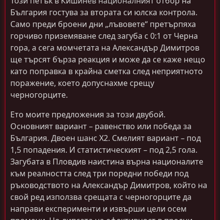
Този петък в Кишинев националният отбор на
България гостува за втората си юлска контрола.
Само преди броени дни „лъвовете“ претърпяха
горчиво приземяване след загуба с 0:1 от Черна
гора, а сега момчетата на Александър Димитров
ще търсят бърза реакция и може да се каже нещо
като поправка в крайна сметка след неприятното
поражение, което допуснахме срещу
черногорците.
Ето моите предложения за този двубой.
Основният вариант – равенство или победа за
България. Двоен шанс Х2. Смелият вариант – под
1,5 попадения. И статистическият – под 2,5 гола.
Загубата в Пловдив наистина върна националите
към реалността след три поредни победи под
ръководството на Александър Димитров, който на
свой ред използва срещата с черногорците да
направи експерименти и извърши цели осем