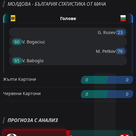
МОЛДОВА - БЪЛГАРИЯ СТАТИСТИКА ОТ МАЧА
Голове
G. Rusev
'23 ︎
'60 ︎
V. Bogaciuc
M. Petkov
'76 ︎
'85 ︎
V. Baboglo
Жълти Картони
0
0
Червени Картони
0
0
ПРОГНОЗА С АНАЛИЗ