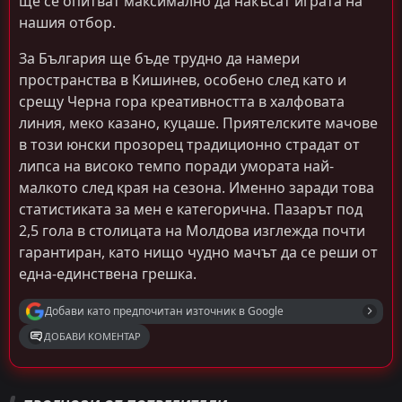
ще се опитват максимално да накъсат играта на
нашия отбор.
За България ще бъде трудно да намери
пространства в Кишинев, особено след като и
срещу Черна гора креативността в халфовата
линия, меко казано, куцаше. Приятелските мачове
в този юнски прозорец традиционно страдат от
липса на високо темпо поради умората най-
малкото след края на сезона. Именно заради това
статистиката за мен е категорична. Пазарът под
2,5 гола в столицата на Молдова изглежда почти
гарантиран, като нищо чудно мачът да се реши от
една-единствена грешка.
Добави като предпочитан източник в Google
ДОБАВИ КОМЕНТАР
Емануил Тодоров
Последвай
преди 2 месеца