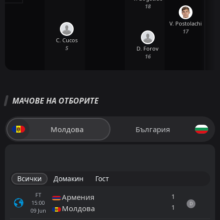
18
V. Postolachi
17
C. Cucos
5
D. Forov
16
МАЧОВЕ НА ОТБОРИТЕ
Молдова
България
Всички
Домакин
Гост
FT
1
Армения
15:00
D
1
Молдова
09
Jun