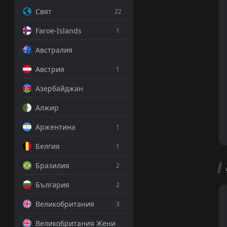
Свят
22
Faroe-Islands
1
Австралия
Австрия
1
Азербайджан
Алжир
Аржентина
1
Белгия
1
Бразилия
2
България
2
Великобритания
3
Великобритания Жени