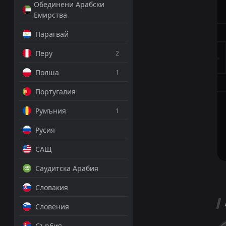
Обединени Арабски
Емирства
Парагвай
Перу
2
Полша
1
Португалия
Румъния
1
Русия
САЩ
Саудитска Арабия
Словакия
Словения
Сърбия