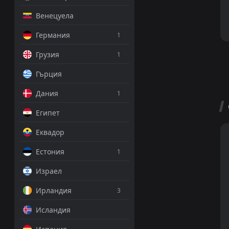
Венецуела
Германия
1
Грузия
1
Гърция
Дания
1
Египет
Еквадор
Естония
1
Израел
Ирландия
3
Исландия