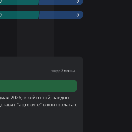
0
0
0
0
преди 2 месеца
ал 2026, в който той, заедно
ставят "ацтеките" в контролата с