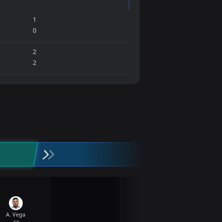
1
0
2
2
A. Vega