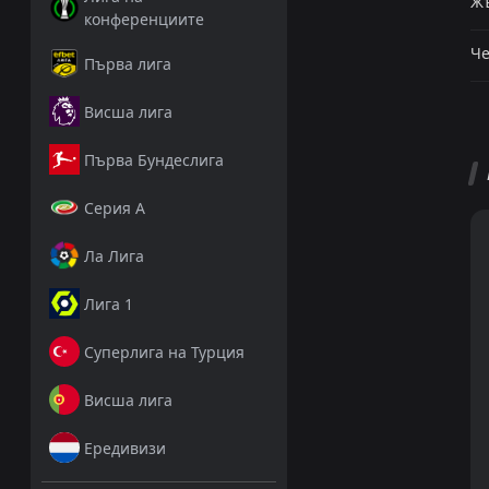
Жъ
конференциите
Че
Първа лига
Висша лига
Първа Бундеслига
Серия А
Ла Лига
Лига 1
Суперлига на Турция
Висша лига
Ередивизи