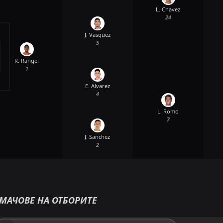
L. Chavez
24
J. Vasquez
5
R. Rangel
1
E. Alvarez
4
L. Romo
7
J. Sanchez
2
МАЧОВЕ НА ОТБОРИТЕ