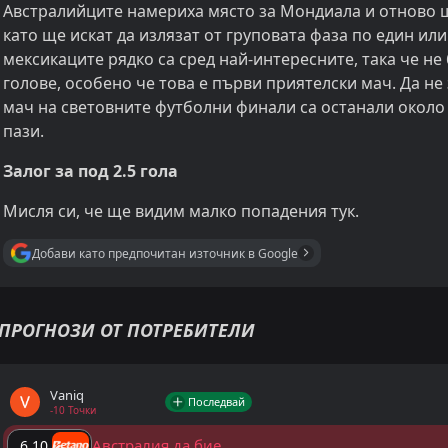
Австралийците намериха място за Мондиала и отново щ
като ще искат да излязат от груповата фаза по един ил
мексикаците рядко са сред най-интересните, така че не 
голове, особено че това е първи приятелски мач. Да не
мач на световните футболни финали са останали около 1
пази.
Залог за под 2.5 гола
Мисля си, че ще видим малко попадения тук.
Добави като предпочитан източник в Google
ПРОГНОЗИ ОТ ПОТРЕБИТЕЛИ
Vaniq
Последвай
-10 Точки
Австралия да бие
6.10