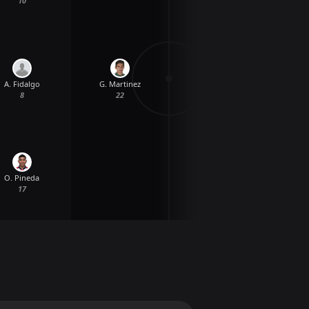
10
G. Martinez
M. Toure
A. Fidalgo
22
9
8
O. Pineda
17