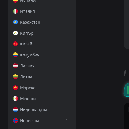
Испания
Италия
Казахстан
Кипър
Китай
1
Колумбия
Латвия
Литва
Мароко
Мексико
Нидерландия
1
Норвегия
1