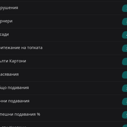
арушения
орнери
сади
итежание на топката
лти Картони
асявания
що подавания
чни подавания
пешни подавания %