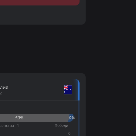
алия
2
50%
0%
венства - 1
Победи -
0