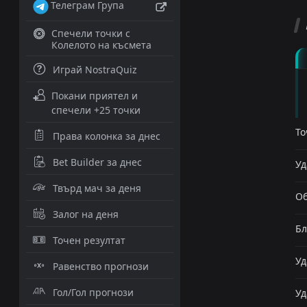
Телеграм Група
Спечели точки с
Колелото на късмета
Играй NostraQuiz
Покани приятел и
спечели +25 точки
То
Права колонка за днес
Bet Builder за днес
Уд
Твърд мач за деня
Об
Залог на деня
Бл
Точен резултат
Уд
Равенство прогнози
Гол/Гол прогнози
Уд