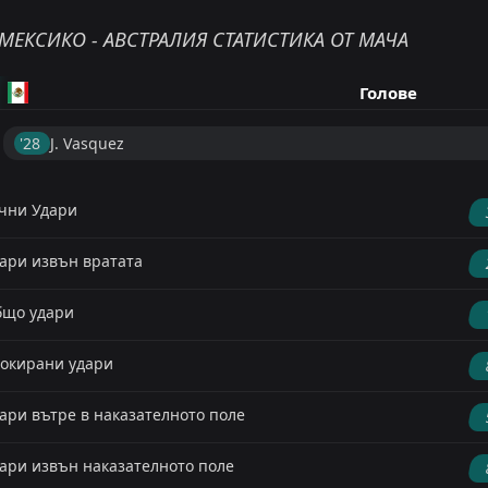
МЕКСИКО - АВСТРАЛИЯ СТАТИСТИКА ОТ МАЧА
Голове
'28 ︎
J. Vasquez
чни Удари
ари извън вратата
що удари
окирани удари
ари вътре в наказателното поле
ари извън наказателното поле