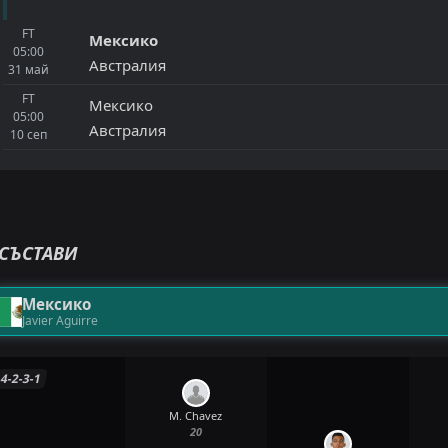
FT
Мексико
05:00
Австралия
31
май
FT
Мексико
05:00
Австралия
10
сеп
СЪСТАВИ
Мексико
Javier Aguirre
4-2-3-1
M. Chavez
20