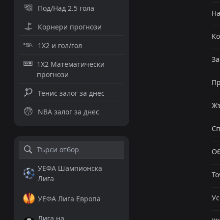
Под/Над 2.5 гола
Н
Корнери прогнози
К
1X2 и гол/гол
За
1X2 Математически
прогнози
Пр
Тенис залог за днес
Жъ
NBA залог за днес
Сп
Об
УЕФА Шампионска
То
Лига
Ус
УЕФА Лига Европа
Лига на