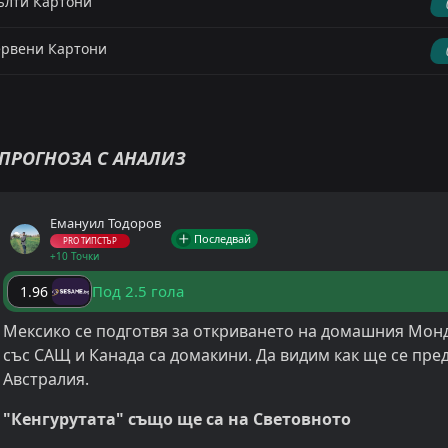
лти Картони
рвени Картони
ПРОГНОЗА С АНАЛИЗ
Емануил Тодоров
Последвай
PRO ТИПСТЪР
+10 Точки
Под 2.5 гола
1.96
Мексико се подготвя за откриването на домашния Монди
със САЩ и Канада са домакини. Да видим как ще се пред
Австралия.
"Кенгурутата" също ще са на Световното