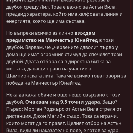
двубоя срещу Лил. Това е важно за Астън Вила,
предвид характера, който има халфовата линия и
енергията, която ще има състава.
Но въпреки всичко аз лично
виждам
предимство на Манчестър Юнайтед
в този
двубой. Вярвам, че „червените дяволи“ първо у
дома ще имат огромния стимул да спечелят този
двубой. Двата отбора са в директна битка за
местата, даващи право на участие в
Шампионската лига. Така че всичко това говори за
победа на Манчестър Юнайтед.
Нека да кажа обаче и още нещо свързано с този
двубой.
Очаквам над 9.5 точни удара
. Защо?
Първо: Морган Роджърс от Астън Вила стреля от
дистанция. Джон Магийн също. Това са играчи,
които могат да го правят. Целият отбор на Астън
Вила, види ли наказателно поле, е готов за удар.