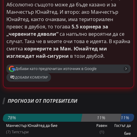
Абсолютно същото може да бъде казано и за
Манчестър Юнайтед. И второ: ако Манчестър
Юнайтед, както очаквам, има териториален
превес в двубоя, то тогава
5.5 корнера за
„червените дяволи“
са напълно вероятни да се
случат. Така че в моите очи това е идеята. В крайна
сметка
корнерите за Ман. Юнайтед ми
изглеждат най-сигурни
в този двубой.
Добави като предпочитан източник в Google
ДОБАВИ КОМЕНТАР
Петър Борисов
Последвай
преди 4 месеца
ПРОГНОЗИ ОТ ПОТРЕБИТЕЛИ
PRO ТИПСТЪР
+7 Точки
Двата отбора да отбележат
1.67
78%
11%
11%
Манчестър Юнайтед да бие
Равен
Гостът да
Ман. Юнайтед най-накрая отново загуби
(7) Типстъри
(1)
бие
След 11 поредни кръга без загуба Манчестър