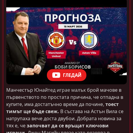
ГЛЕДАЙ
Манчестър Юнайтед играе малък брой мачове в
първенството по простата причина, че отпадна в
купите, има достатъчно време да почине,
тоест
тимът ще бъде свеж.
В състава на Астън Вила се
натрупаха вече доста двубои. Добрата новина за
тях е, че
започват да се връщат ключови
играчи.
Джон Магийн влезе като резерва в