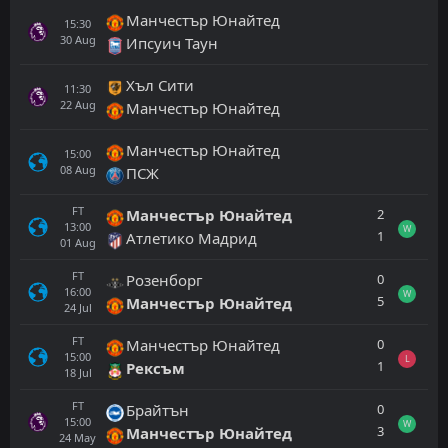
Манчестър Юнайтед
15:30
30
Aug
Ипсуич Таун
Хъл Сити
11:30
22
Aug
Манчестър Юнайтед
Манчестър Юнайтед
15:00
08
Aug
ПСЖ
FT
2
Манчестър Юнайтед
13:00
W
1
Атлетико Мадрид
01
Aug
FT
0
Розенборг
16:00
W
5
Манчестър Юнайтед
24
Jul
FT
0
Манчестър Юнайтед
15:00
L
1
Рексъм
18
Jul
FT
0
Брайтън
15:00
W
3
Манчестър Юнайтед
24
May