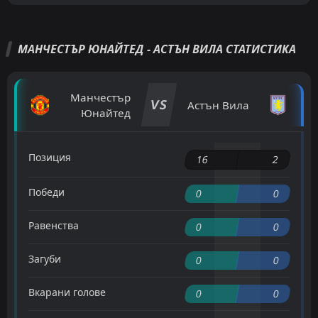
МАНЧЕСТЪР ЮНАЙТЕД - АСТЪН ВИЛА СТАТИСТИКА
Манчестър
VS
Астън Вила
Юнайтед
Позиция
16
2
Победи
0
0
Равенства
0
0
Загуби
0
0
Вкарани голове
0
0