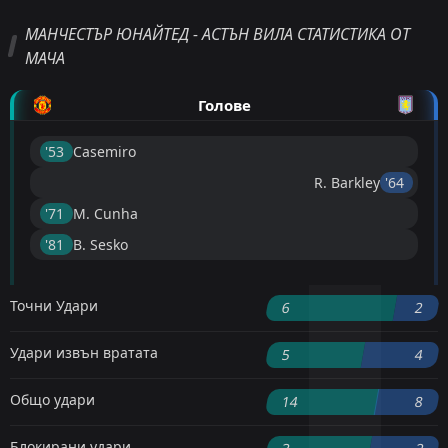
МАНЧЕСТЪР ЮНАЙТЕД - АСТЪН ВИЛА СТАТИСТИКА ОТ
МАЧА
Голове
'53 ︎
Casemiro
R. Barkley
'64 ︎
'71 ︎
M. Cunha
'81 ︎
B. Sesko
Точни Удари
6
2
Удари извън вратата
5
4
Общо удари
14
8
Блокирани удари