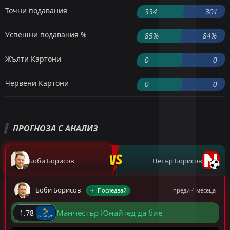
Точни подавания
334
301
Успешни подавания %
85%
84%
Жълти Картони
0
0
Червени Картони
0
0
ПРОГНОЗА С АНАЛИЗ
Боби Борисов
Петър Борисов
Боби Борисов
Последвай
преди 4 месеца
Манчестър Юнайтед да бие
1.78