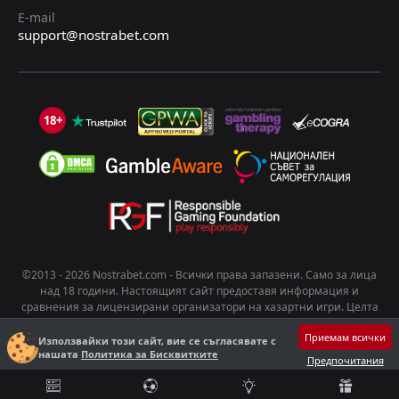
E-mail
support@nostrabet.com
18+
©2013 - 2026 Nostrabet.com - Всички пpaвa зaпaзeни. Само за лица
над 18 години. Настоящият сайт предоставя информация и
сравнения за лицензирани организатори на хазартни игри. Целта
на съдържанието е да подпомогне информирания избор на
Приемам всички
потребителите. Хазартът носи риск от развиване на зависимост.
Използвайки този сайт, вие се съгласявате с
нашата
Политика за Бисквитките
Играйте отговорно!
Предпочитания