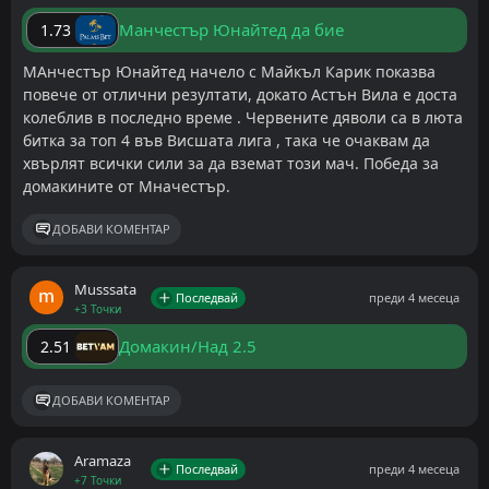
Манчестър Юнайтед да бие
1.73
Прогноза: гол/гол
Манчестър Юнайтед върви по-добре от Астън
МАнчестър Юнайтед начело с Майкъл Карик показва
повече от отлични резултати, докато Астън Вила е доста
Вила напоследък, но аз ще се спра на варианта
колеблив в последно време . Червените дяволи са в люта
двата отбора да отбележат в мача. Юнайтед
битка за топ 4 във Висшата лига , така че очаквам да
продължава редовно да допуска по някой друг гол,
хвърлят всички сили за да вземат този мач. Победа за
което срещу Астън Вила сега също не е изключено.
домакините от Мначестър.
Добави като предпочитан източник в Google
ДОБАВИ КОМЕНТАР
ДОБАВИ КОМЕНТАР
Musssata
Последвай
преди 4 месеца
+3 Точки
Домакин/Над 2.5
2.51
ДОБАВИ КОМЕНТАР
Aramaza
Последвай
преди 4 месеца
+7 Точки