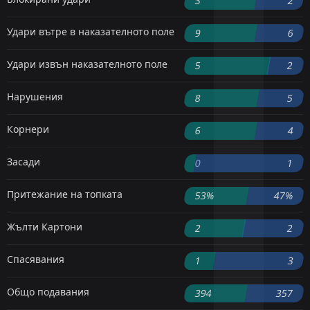
3
2
Удари вътре в наказателното поле
9
6
Удари извън наказателното поле
5
2
Нарушения
8
5
Корнери
6
4
Засади
0
1
Притежание на топката
53%
47%
Жълти Картони
2
2
Спасявания
1
3
Общо подавания
394
357