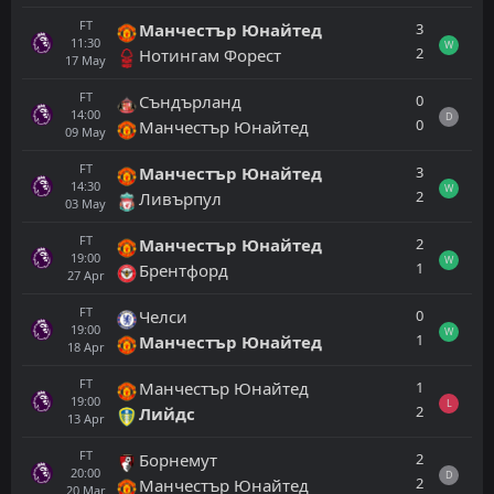
FT
3
Манчестър Юнайтед
11:30
W
2
Нотингам Форест
17
May
FT
0
Съндърланд
14:00
D
0
Манчестър Юнайтед
09
May
FT
3
Манчестър Юнайтед
14:30
W
2
Ливърпул
03
May
FT
2
Манчестър Юнайтед
19:00
W
1
Брентфорд
27
Apr
FT
0
Челси
19:00
W
1
Манчестър Юнайтед
18
Apr
FT
1
Манчестър Юнайтед
19:00
L
2
Лийдс
13
Apr
FT
2
Борнемут
20:00
D
2
Манчестър Юнайтед
20
Mar