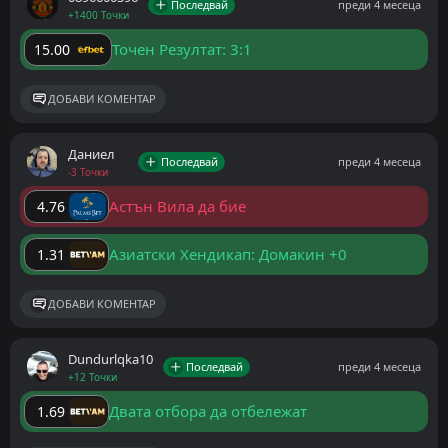
Последвай
преди 4 месеца
+1400 Точки
Точен Резултат: 3:1
15.00
ДОБАВИ КОМЕНТАР
Даниел
Последвай
преди 4 месеца
-3 Точки
Астън Вила да бие
4.76
Азиатски Хендикап: Домакин +0
1.31
ДОБАВИ КОМЕНТАР
Dundurlqka10
Последвай
преди 4 месеца
+12 Точки
Двата отбора да отбележат
1.69