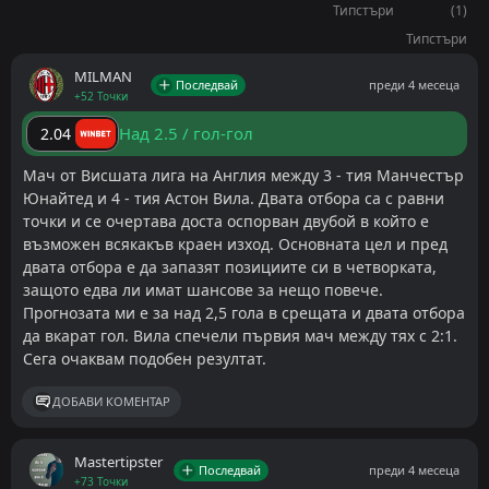
Типстъри
(1)
Юнайтед най-накрая загуби. Това стана в
Типстъри
последния кръг и въпреки че игра цяло полувреме
с човек повече, в крайна сметка отстъпи с 1:2 при
MILMAN
Последвай
преди 4 месеца
+52 Точки
визитата си на Нюкасъл. Като домакин е в серия от
четири поредни победи, която ще опита да
Над 2.5 / гол-гол
2.04
продължи сега, пазейки третото място в
Мач от Висшата лига на Англия между 3 - тия Манчестър
класирането, на което дълго време стоя именно
Юнайтед и 4 - тия Астон Вила. Двата отбора са с равни
Астън Вила.
точки и се очертава доста оспорван двубой в който е
възможен всякакъв краен изход. Основната цел и пред
Астън Вила има равен брой точки с Юнайтед, но и
двата отбора е да запазят позициите си в четворката,
по-лоша голова разлика. Отборът на Емери бе
защото едва ли имат шансове за нещо повече.
свален от третата позиция след спад във формата.
Прогнозата ми е за над 2,5 гола в срещата и двата отбора
Вила стигна само до една победа в последните
да вкарат гол. Вила спечели първия мач между тях с 2:1.
шест кръга, а в последните два допусна неприятни
Сега очаквам подобен резултат.
загуби – с 1:4 у дома от Челси и с 0:2 като гост от
ДОБАВИ КОМЕНТАР
Уулвърхемптън. Поне в четвъртък се поздрави с
победа 1:0 при гостуването си на Лил в Лига
Европа. На „Олд Трафорд“ обаче е с пет поредни
Mastertipster
Последвай
преди 4 месеца
+73 Точки
загуби.