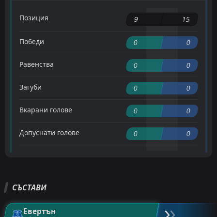
Позиция
9
15
Победи
0
0
Равенства
0
0
Загуби
0
0
Вкарани голове
0
0
Допуснати голове
0
0
СЪСТАВИ
Евертън