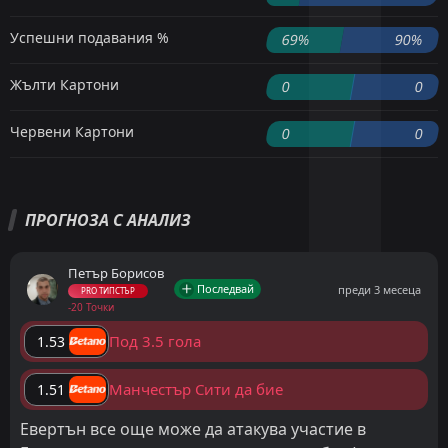
Успешни подавания %
69%
90%
Жълти Картони
0
0
Червени Картони
0
0
ПРОГНОЗА С АНАЛИЗ
Петър Борисов
Последвай
преди 3 месеца
PRO ТИПСТЪР
-20 Точки
Под 3.5 гола
1.53
Манчестър Сити да бие
1.51
Евертън все още може да атакува участие в