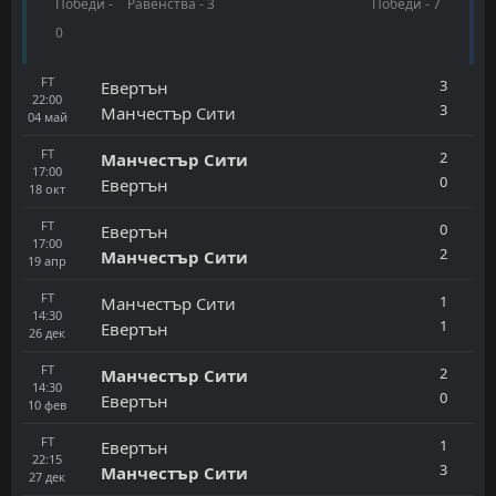
Победи -
Равенства - 3
Победи - 7
0
FT
3
Евертън
22:00
3
Манчестър Сити
04
май
FT
2
Манчестър Сити
17:00
0
Евертън
18
окт
FT
0
Евертън
17:00
2
Манчестър Сити
19
апр
FT
1
Манчестър Сити
14:30
1
Евертън
26
дек
FT
2
Манчестър Сити
14:30
0
Евертън
10
фев
FT
1
Евертън
22:15
3
Манчестър Сити
27
дек