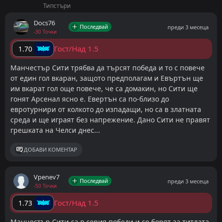
Типстъри
Docs76
Последвай
преди 3 месеца
-30 Точки
Гост/Над 1.5
1.70
Манчестър Сити трябва да търсят победа и то с повече
от един гол вкаран, защото предполагам и Евъртън ще
им вкарат гол още повече, че са домакин, но Сити ще
гонят Арсенал ясно е. Евертън са по-близо до
евротурнири от колкото до изпадащи, но са в златната
среда и ще играят без напрежение. Дано Сити не правят
грешката на Челси днес...
ДОБАВИ КОМЕНТАР
Vpenev7
Последвай
преди 3 месеца
-50 Точки
Гост/Над 1.5
1.73
Манчестър Сити са в серия победи и се борят за титлата,