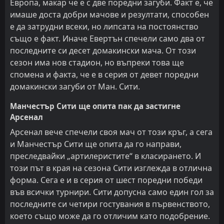
Европа, макар че е с две поредни загуби. Факт е, че
имаше доста добри мачове и резултати, способен
е да затрудни всеки, но липсата на постоянство
също е факт. Иначе Евертън спечели само два от
последните си десет домакински мача. От този
сезон има нов стадион, но въпреки това ще
спомена и факта, че е в серия от девет поредни
домакински загуби от Ман. Сити.
Манчестър Сити ще опита пак да застигне
Арсенал
Арсенал вече спечели своя мач от този кръг, а сега
и Манчестър Сити ще опита да го направи,
преследвайки „артилеристите“ в класирането. И
този път в края на сезона Сити изглежда в отлична
форма. Сега е и в серия от шест поредни победи
във всички турнири. Сити допусна само един гол за
последните си четири гостувания в първенството,
което също може да го отличим като подобрение.