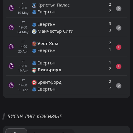
FT
2
Кристъл Палас
13:00
D
2
Евертън
10
May
FT
3
Евертън
19:00
D
3
Манчестър Сити
04
May
FT
2
Уест Хем
14:00
L
1
Евертън
25
Apr
FT
1
Евертън
13:00
L
2
Ливърпул
19
Apr
FT
2
Брентфорд
14:00
D
2
Евертън
11
Apr
Всички
Домакин
Гост
ВИСША ЛИГА КЛАСИРАНЕ
Кристъл Палас
19:00
28
Aug
Манчестър Сити