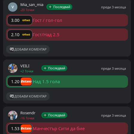
Mia_san_mia
Последвай
преди 3 месеца
-20 Точки
Гост / гол-гол
3.00
Гост/Над 2.5
2.10
ДОБАВИ КОМЕНТАР
VEILI
Последвай
преди 3 месеца
+2 Точки
Над 1.5 гола
1.20
ДОБАВИ КОМЕНТАР
Rosendr
Последвай
преди 3 месеца
-16 Точки
Манчестър Сити да бие
1.53