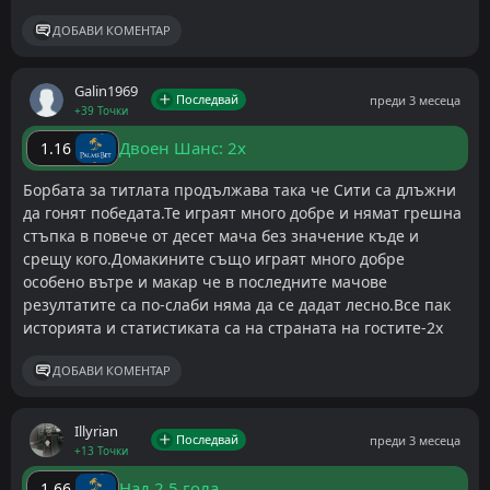
ДОБАВИ КОМЕНТАР
Galin1969
Последвай
преди 3 месеца
+39 Точки
Двоен Шанс: 2x
1.16
Борбата за титлата продължава така че Сити са длъжни
да гонят победата.Те играят много добре и нямат грешна
стъпка в повече от десет мача без значение къде и
срещу кого.Домакините също играят много добре
особено вътре и макар че в последните мачове
резултатите са по-слаби няма да се дадат лесно.Все пак
историята и статистиката са на страната на гостите-2х
ДОБАВИ КОМЕНТАР
Illyrian
Последвай
преди 3 месеца
+13 Точки
Над 2.5 гола
1.66