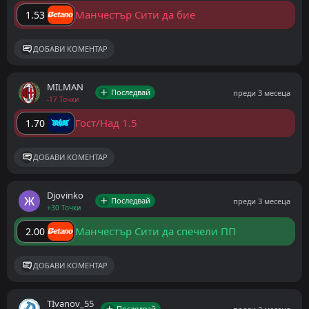
Манчестър Сити да бие
1.53
ДОБАВИ КОМЕНТАР
MILMAN
Последвай
преди 3 месеца
-17 Точки
Гост/Над 1.5
1.70
ДОБАВИ КОМЕНТАР
Djovinko
Последвай
преди 3 месеца
+30 Точки
Манчестър Сити да спечели ПП
2.00
ДОБАВИ КОМЕНТАР
ТIvanov_55
Последвай