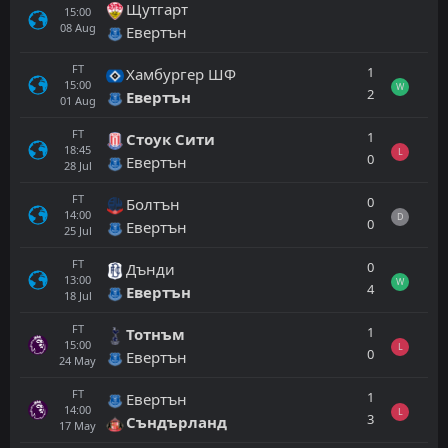
Щутгарт
15:00
08
Aug
Евертън
FT
1
Хамбургер ШФ
15:00
W
2
Евертън
01
Aug
FT
1
Стоук Сити
18:45
L
0
Евертън
28
Jul
FT
0
Болтън
14:00
D
0
Евертън
25
Jul
FT
0
Дънди
13:00
W
4
Евертън
18
Jul
FT
1
Тотнъм
15:00
L
0
Евертън
24
May
FT
1
Евертън
14:00
L
3
Съндърланд
17
May