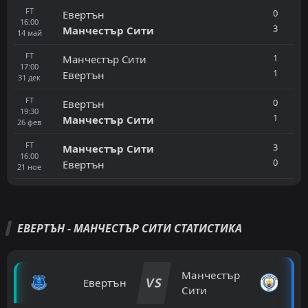
FT
0
Евертън
16:00
3
Манчестър Сити
14
май
FT
1
Манчестър Сити
17:00
1
Евертън
31
дек
FT
0
Евертън
19:30
1
Манчестър Сити
26
фев
FT
3
Манчестър Сити
16:00
0
Евертън
21
ное
ЕВЕРТЪН - МАНЧЕСТЪР СИТИ СТАТИСТИКА
Манчестър
VS
Евертън
Сити