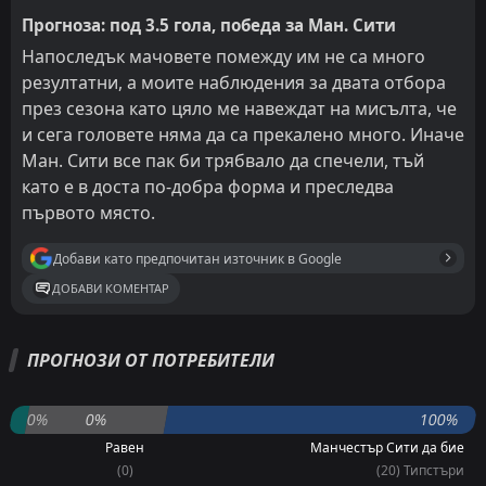
Прогноза: под 3.5 гола, победа за Ман. Сити
Напоследък мачовете помежду им не са много
резултатни, а моите наблюдения за двата отбора
през сезона като цяло ме навеждат на мисълта, че
и сега головете няма да са прекалено много. Иначе
Ман. Сити все пак би трябвало да спечели, тъй
като е в доста по-добра форма и преследва
първото място.
Добави като предпочитан източник в Google
ДОБАВИ КОМЕНТАР
ПРОГНОЗИ ОТ ПОТРЕБИТЕЛИ
0%
0%
100%
Равен
Манчестър Сити да бие
(0)
(20) Типстъри