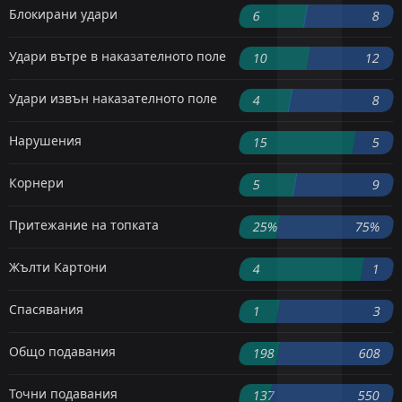
Блокирани удари
6
8
Удари вътре в наказателното поле
10
12
Удари извън наказателното поле
4
8
Нарушения
15
5
Корнери
5
9
Притежание на топката
25%
75%
Жълти Картони
4
1
Спасявания
1
3
Общо подавания
198
608
Точни подавания
137
550