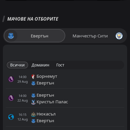
МАЧОВЕ НА ОТБОРИТЕ
Евертън
Манчестър Сити
Всички
Домакин
Гост
Борнемут
14:00
29
Aug
Евертън
Евертън
14:00
22
Aug
Кристъл Палас
Нюкасъл
16:15
12
Aug
Евертън