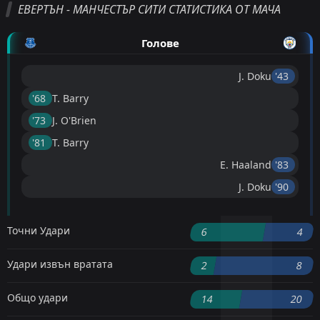
ЕВЕРТЪН - МАНЧЕСТЪР СИТИ СТАТИСТИКА ОТ МАЧА
Голове
J. Doku
'43 ︎
'68 ︎
T. Barry
'73 ︎
J. O'Brien
'81 ︎
T. Barry
E. Haaland
'83 ︎
J. Doku
'90 ︎
Точни Удари
6
4
Удари извън вратата
2
8
Общо удари
14
20