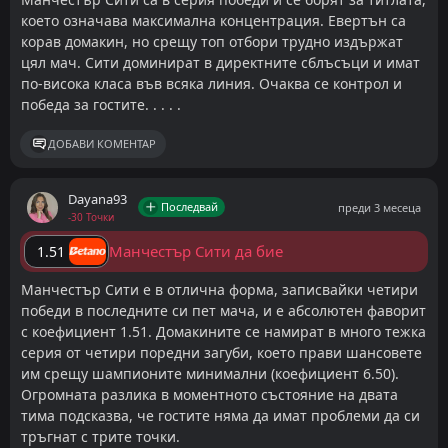
което означава максимална концентрация. Евертън са
корав домакин, но срещу топ отбори трудно издържат
цял мач. Сити доминират в директните сблъсъци и имат
по-висока класа във всяка линия. Очаква се контрол и
победа за гостите. . . . .
ДОБАВИ КОМЕНТАР
Dayana93
Последвай
преди 3 месеца
-30 Точки
Манчестър Сити да бие
1.51
Манчестър Сити е в отлична форма, записвайки четири
победи в последните си пет мача, и е абсолютен фаворит
с коефициент 1.51. Домакините се намират в много тежка
серия от четири поредни загуби, което прави шансовете
им срещу шампионите минимални (коефициент 6.50).
Огромната разлика в моментното състояние на двата
тима подсказва, че гостите няма да имат проблеми да си
тръгнат с трите точки.