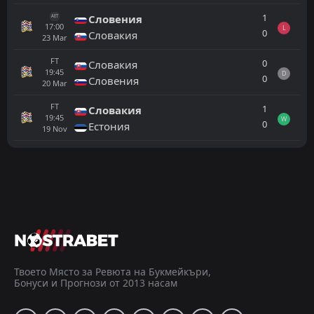
1
Словения
AET
17:00
L
0
Словакия
23
Mar
FT
0
Словакия
19:45
D
0
Словения
20
Mar
FT
1
Словакия
19:45
W
0
Естония
19
Nov
Всички
Домакин
Гост
Андора
18:45
24
Sep
Малта
FT
0
Азербайджан
18:00
W
2
Малта
Твоето Място за Ревюта на Букмейкъри,
05
Jun
Бонуси и Прогнози от 2013 насам
FT
2
Словакия
16:00
L