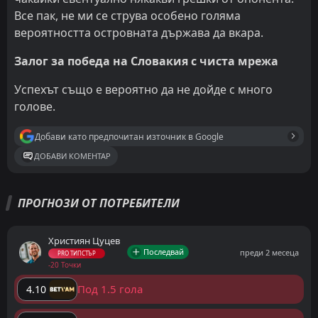
Все пак, не ми се струва особено голяма
вероятността островната държава да вкара.
Залог за победа на Словакия с чиста мрежа
Успехът също е вероятно да не дойде с много
голове.
Добави като предпочитан източник в Google
ДОБАВИ КОМЕНТАР
ПРОГНОЗИ ОТ ПОТРЕБИТЕЛИ
Християн Цуцев
Последвай
преди 2 месеца
PRO ТИПСТЪР
-20 Точки
Под 1.5 гола
4.10