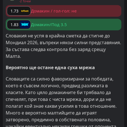
-2 Точки
Домакин / гол-гол: не
1.73
Домакин/Под 3.5
1.83
Словакия не успя в крайна сметка да стигне до
Мондиал 2026, въпреки някои силни представяния.
За състава следва контрола без заряд срещу
Малта.
Вероятно ще остане една суха мрежа
Словаците са силно фаворизирани за победата,
което е съвсем логично, предвид разликата в
класите. Като цяло домакините би трябвало да
спечелят, при това с чиста мрежа, дори и да не
полагат кой знае какви усилия в това отношение.
Много е вероятно малтийците да играят
затворено, предимно в собствената половина,
чакайки евентуално някакви грешки от опонента.