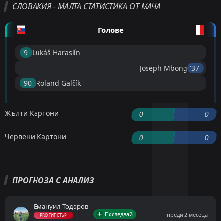
СЛОВАКИЯ - МАЛТА СТАТИСТИКА ОТ МАЧА
Голове
'9 ︎
Lukáš Haraslín
Joseph Mbong
'37 ︎
'90 ︎
Roland Galčík
Жълти Картони
0
0
Червени Картони
0
0
ПРОГНОЗА С АНАЛИЗ
Емануил Тодоров
Последвай
преди 2 месеца
PRO ТИПСТЪР