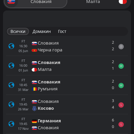
Словакия
Малта
Всички
Домакин
Гост
FT
2
Словакия
16:30
D
2
Черна гора
05
Jun
FT
2
Словакия
16:00
W
1
Малта
01
Jun
FT
2
Словакия
18:45
W
0
Румъния
31
Mar
FT
3
Словакия
19:45
L
4
Косово
26
Mar
FT
6
Германия
19:45
L
0
Словакия
17
Nov