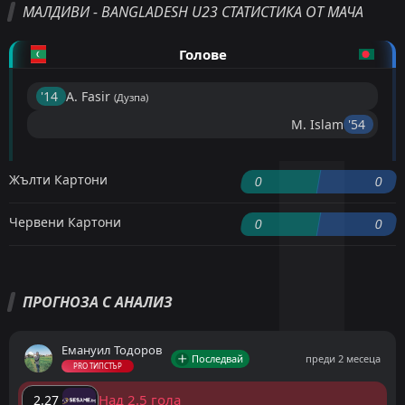
МАЛДИВИ - BANGLADESH U23 СТАТИСТИКА ОТ МАЧА
Голове
'14 ︎
A. Fasir
(Дузпа)
M. Islam
'54 ︎
Жълти Картони
0
0
Червени Картони
0
0
ПРОГНОЗА С АНАЛИЗ
Емануил Тодоров
Последвай
преди 2 месеца
PRO ТИПСТЪР
Над 2.5 гола
2.27