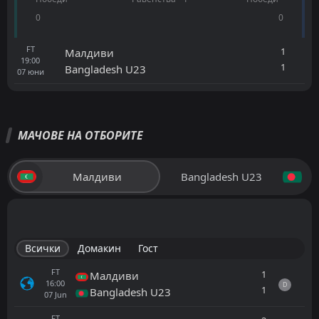
0
0
FT
1
Малдиви
19:00
1
Bangladesh U23
07
юни
МАЧОВЕ НА ОТБОРИТЕ
Малдиви
Bangladesh U23
Всички
Домакин
Гост
FT
1
Малдиви
16:00
D
1
Bangladesh U23
07
Jun
FT