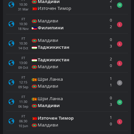
2
Малдиви
10:30
W
1
Източен Тимор
31
Mar
FT
0
Малдиви
10:30
L
2
Филипини
18
Nov
FT
0
Малдиви
10:30
L
3
Таджикистан
14
Oct
FT
2
Таджикистан
13:00
L
0
Малдиви
09
Oct
FT
1
Шри Ланка
12:15
D
1
Малдиви
09
Sep
FT
0
Шри Ланка
11:30
W
3
Малдиви
06
Sep
FT
1
Източен Тимор
06:30
L
0
Малдиви
10
Jun