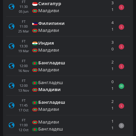
FT
3
Сингапур
11:30
L
1
Малдиви
05
Jun
FT
4
Филипини
11:00
L
1
Малдиви
25
Mar
FT
3
Индия
13:30
L
0
Малдиви
19
Mar
FT
2
Бангладеш
12:00
L
1
Малдиви
16
Nov
FT
0
Бангладеш
12:00
W
1
Малдиви
13
Nov
FT
2
Бангладеш
11:45
L
1
Малдиви
17
Oct
FT
1
Малдиви
11:00
D
1
Бангладеш
12
Oct