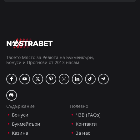
Всички
Домакин
Гост
FT
1
Малдиви
16:00
D
1
Bangladesh U23
07
Jun
FT
0
Афганистан
16:00
D
0
Bangladesh U23
Твоето Място за Ревюта на Букмейкъри,
04
Jun
Бонуси и Прогнози от 2013 насам
Съдържание
Полезно
Бонуси
ЧЗВ (FAQs)
Букмейкъри
Контакти
Казина
За нас