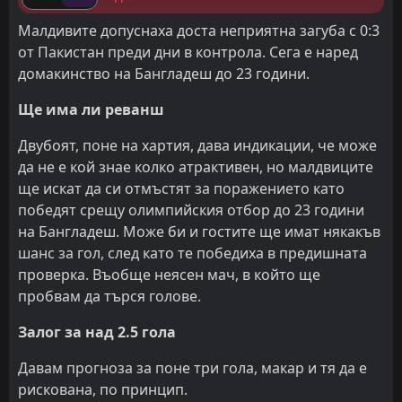
Малдивите допуснаха доста неприятна загуба с 0:3
от Пакистан преди дни в контрола. Сега е наред
домакинство на Бангладеш до 23 години.
Ще има ли реванш
Двубоят, поне на хартия, дава индикации, че може
да не е кой знае колко атрактивен, но малдвиците
ще искат да си отмъстят за поражението като
победят срещу олимпийския отбор до 23 години
на Бангладеш. Може би и гостите ще имат някакъв
шанс за гол, след като те победиха в предишната
проверка. Въобще неясен мач, в който ще
пробвам да търся голове.
Залог за над 2.5 гола
Давам прогноза за поне три гола, макар и тя да е
рискована, по принцип.