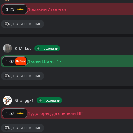
Домакин / гол-гол
3.25
ДОБАВИ КОМЕНТАР
K_Mitkov
Последвай
Двоен Шанс: 1x
1.07
ДОБАВИ КОМЕНТАР
Strongg81
Последвай
Лудогорец да спечели ВП
1.57
ДОБАВИ КОМЕНТАР