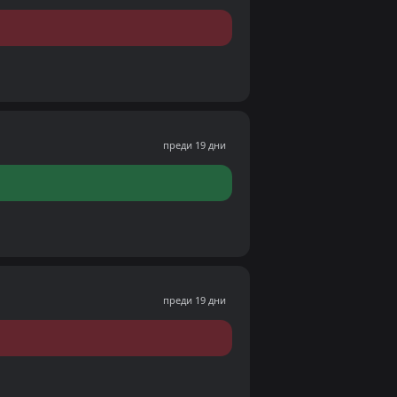
преди 19 дни
преди 19 дни