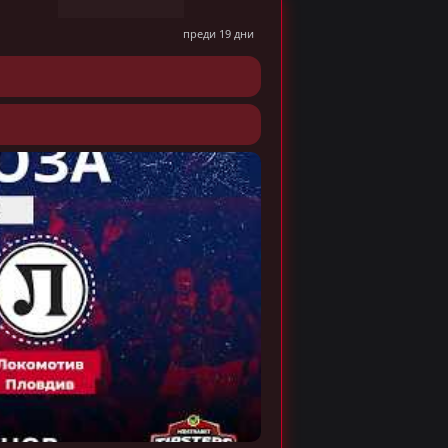
преди 19 дни