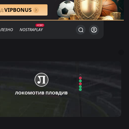
VIPBONUS
Д:
ЛЕЗНО
NOSTRAPLAY
ЛОКОМОТИВ ПЛОВДИВ