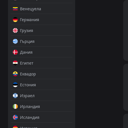
Венецуела
Германия
Грузия
Гърция
Дания
Египет
Еквадор
Естония
Израел
Ирландия
Исландия