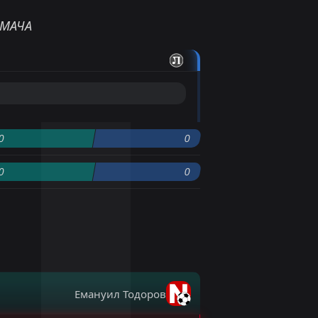
 МАЧА
0
0
0
0
Емануил Тодоров