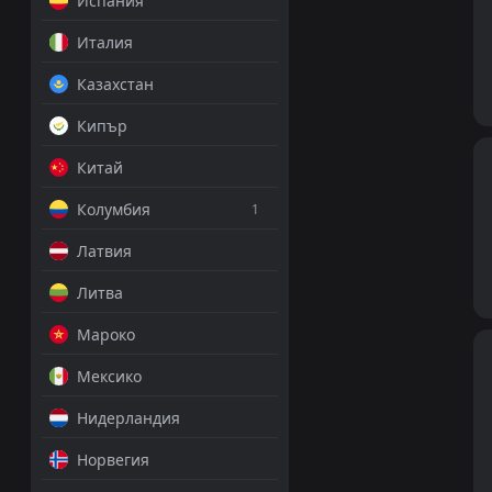
Испания
Италия
Казахстан
Кипър
Китай
Колумбия
1
Латвия
Литва
Мароко
Мексико
Нидерландия
Норвегия