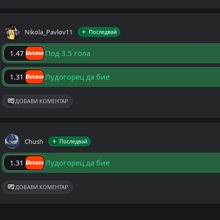
Nikola_Pavlov11
Последвай
Под 3.5 гола
1.47
Лудогорец да бие
1.31
ДОБАВИ КОМЕНТАР
Chush
Последвай
Лудогорец да бие
1.31
ДОБАВИ КОМЕНТАР