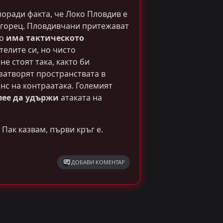
оради факта, че Локо Пловдив е
горец. Пловдивчани притежават
но
има тактическото
телите си, но чисто
е стоят така, както би
затворят пространствата в
анс на контраатака. Големият
пее да удържи
атаката на
 Пак казвам, първи кръг е.
ДОБАВИ КОМЕНТАР
преди 21 дни