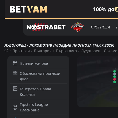
€
100% до
ПРОГНОЗИ
ЛУДОГОРЕЦ - ЛОКОМОТИВ ПЛОВДИВ ПРОГНОЗА (18.07.2026)
Прогнози
България
Първа лига
Лудогорец - Локомо
Всички мачове
Обосновани прогнози
днес
Генератор Права
Колонка
Tipsters League
Класиране