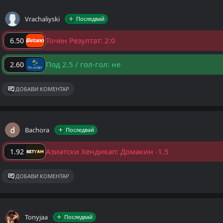
Под 3.5 гола
1.47
Vrachaliyski
Последвай
Лудогорец започва сезона с много неясноти и сякаш за
сложили като основен претендент за титлата. Разградч
Точен Резултат: 2:0
6.50
Локомотив Пловдив.
Под 2.5 / гол-гол: не
2.60
Много въпросителни при бившия хегемон
Селекцията на "зелените" напълно закъсня за сезона, 
ДОБАВИ КОМЕНТАР
представен новия наставник - германецът Томас Рейс. 
дезорганизация не е царяла на "Хювефарма Арена", кат
изглежда състава в официален мач. Локо Пловдив напр
Bachora
Последвай
кампания, като срещу "орлите" включително се предст
интересно дали отборът на Душан Косич може да поддъ
Азиатски Хендикап: Домакин -1.5
1.92
Залог за под 3.5 гола
ДОБАВИ КОМЕНТАР
"Смърфовете" обичайно са доста предпазливи в играта с
Добави като предпочитан източник в Google
Tonyjaa
Последвай