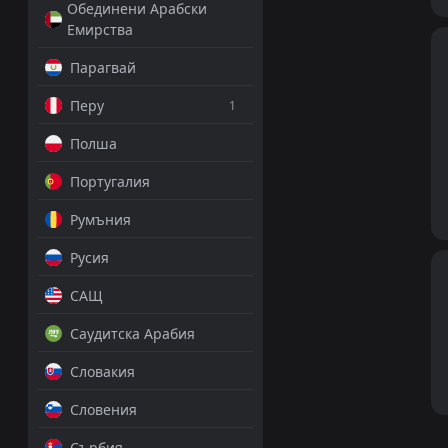
Обединени Арабски
Емирства
Парагвай
Перу
1
Полша
Португалия
Румъния
Русия
САЩ
Саудитска Арабия
Словакия
Словения
Сърбия