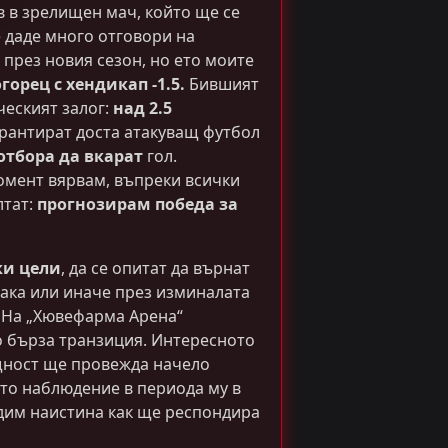
 в зрелищен мач, който ще се
е даде много отговори на
 през новия сезон, но ето моите
горец с хендикап -1.5.
Бившият
еският залог:
над 2.5
арантират доста атакуващ футбол
отбора да вкарат
гол.
омент вярвам, въпреки всички
лтат:
прогнозирам победа за
ки цели
, да се опитат да върнат
така или иначе през изминалата
. На „Хювефарма Арена“
о бърза транзиция. Интересното
ност ще провежда начело
ато наблюдение в периода му в
идим наистина как ще респондира