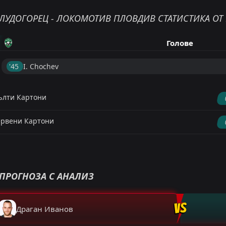
ЛУДОГОРЕЦ - ЛОКОМОТИВ ПЛОВДИВ СТАТИСТИКА ОТ
Голове
'45 ︎
I. Chochev
лти Картони
рвени Картони
ПРОГНОЗА С АНАЛИЗ
Драган Иванов