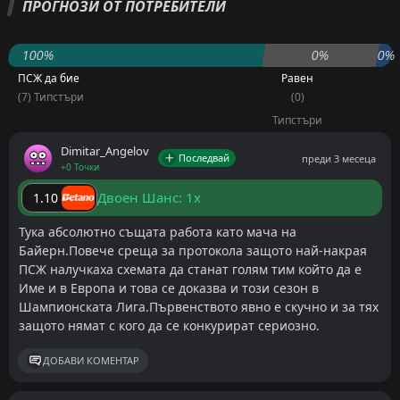
ПРОГНОЗИ ОТ ПОТРЕБИТЕЛИ
100%
0%
0%
ПСЖ да бие
Равен
(7) Типстъри
(0)
Типстъри
Dimitar_Angelov
Последвай
преди 3 месеца
+0 Точки
Двоен Шанс: 1x
1.10
Тука абсолютно същата работа като мача на
Байерн.Повече среща за протокола защото най-накрая
ПСЖ налучкаха схемата да станат голям тим който да е
Име и в Европа и това се доказва и този сезон в
Шампионската Лига.Първенството явно е скучно и за тях
защото нямат с кого да се конкурират сериозно.
ДОБАВИ КОМЕНТАР