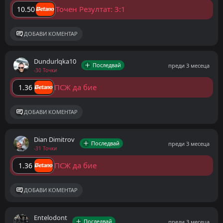
Точен Резултат: 3:1
10.50
ДОБАВИ КОМЕНТАР
Dundurlqka10
Последвай
преди 3 месеца
-30 Точки
ПСЖ да бие
1.36
ДОБАВИ КОМЕНТАР
Dian Dimitrov
Последвай
преди 3 месеца
-31 Точки
ПСЖ да бие
1.36
ДОБАВИ КОМЕНТАР
Entelodont
Последвай
преди 3 месеца