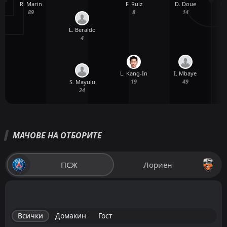
R. Marin
B.
F. Ruiz
D. Doue
89
8
14
L. Beraldo
4
L. Kang-In
I. Mbaye
19
49
S. Mayulu
24
МАЧОВЕ НА ОТБОРИТЕ
ПСЖ
Лориен
Всички
Домакин
Гост