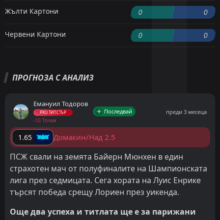
Жълти Картони
0
0
Червени Картони
0
0
ПРОГНОЗА С АНАЛИЗ
Емануил Тодоров
Последвай
преди 3 месеца
PRO ТИПСТЪР
-10 Точки
Домакин/Над 2.5
1.65
ПСЖ свали на земята Байерн Мюнхен в един
страхотен мач от полуфиналите на Шампионската
лига през седмицата. Сега хората на Луис Енрике
търсят победа срещу Лориен през уикенда.
Още два успеха и титлата ще е за парижани