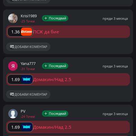
Krisi1989
Последвай
преди 3 месеца
-25 Точки
ПСЖ да бие
1.36
ДОБАВИ КОМЕНТАР
Yana777
Последвай
преди 3 месеца
-31 Точки
Домакин/Над 2.5
1.69
ДОБАВИ КОМЕНТАР
PV
Последвай
преди 3 месеца
-24 Точки
Домакин/Над 2.5
1.69