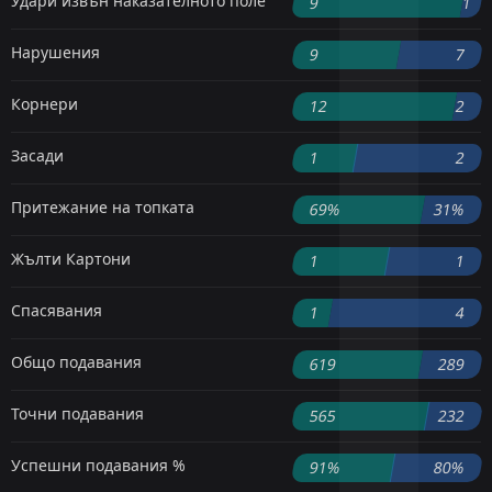
Удари извън наказателното поле
9
1
Нарушения
9
7
Корнери
12
2
Засади
1
2
Притежание на топката
69%
31%
Жълти Картони
1
1
Спасявания
1
4
Общо подавания
619
289
Точни подавания
565
232
Успешни подавания %
91%
80%