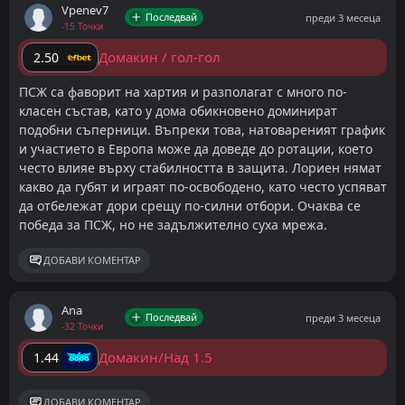
Vpenev7
Последвай
преди 3 месеца
-15 Точки
Домакин / гол-гол
2.50
ПСЖ са фаворит на хартия и разполагат с много по-
класен състав, като у дома обикновено доминират
подобни съперници. Въпреки това, натовареният график
и участието в Европа може да доведе до ротации, което
често влияе върху стабилността в защита. Лориен нямат
какво да губят и играят по-освободено, като често успяват
да отбележат дори срещу по-силни отбори. Очаква се
победа за ПСЖ, но не задължително суха мрежа.
ДОБАВИ КОМЕНТАР
Ana
Последвай
преди 3 месеца
-32 Точки
Домакин/Над 1.5
1.44
ДОБАВИ КОМЕНТАР