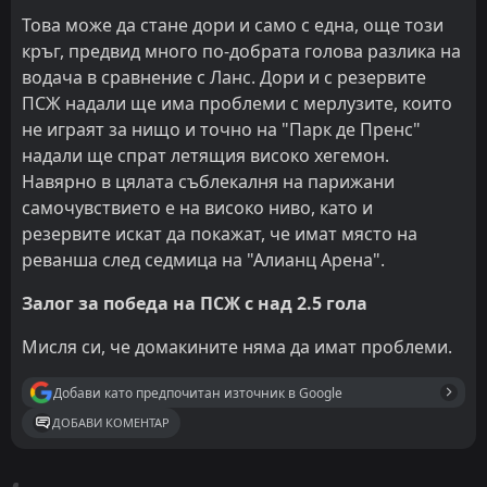
Това може да стане дори и само с една, още този
кръг, предвид много по-добрата голова разлика на
водача в сравнение с Ланс. Дори и с резервите
ПСЖ надали ще има проблеми с мерлузите, които
не играят за нищо и точно на "Парк де Пренс"
надали ще спрат летящия високо хегемон.
Навярно в цялата съблекалня на парижани
самочувствието е на високо ниво, като и
резервите искат да покажат, че имат място на
реванша след седмица на "Алианц Арена".
Залог за победа на ПСЖ с над 2.5 гола
Мисля си, че домакините няма да имат проблеми.
Добави като предпочитан източник в Google
ДОБАВИ КОМЕНТАР