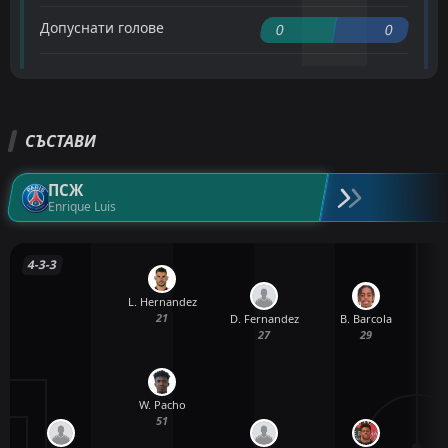
Допуснати голове
0
0
СЪСТАВИ
ПСЖ
Enrique Luis
4-3-3
L. Hernandez
21
D. Fernandez
B. Barcola
27
29
W. Pacho
51