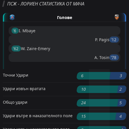
ПСЖ - ЛОРИЕН СТАТИСТИКА ОТ МАЧА
Голове
'6 ︎
I. Mbaye
P. Pagis
'12 ︎
'62 ︎
W. Zaire-Emery
A. Tosin
'78 ︎
Точни Удари
6
3
Удари извън вратата
10
2
Общо удари
24
5
Удари вътре в наказателното поле
15
4