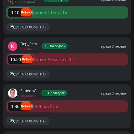
+19 Точки
Двоен Шанс: 1x
1.10
ДОБАВИ КОМЕНТАР
Dep_Piero
Последвай
преди 3 месеца
-5 Точки
Точен Резултат: 3:1
10.50
ДОБАВИ КОМЕНТАР
SimeonG
Последвай
преди 3 месеца
-20 Точки
ПСЖ да бие
1.36
ДОБАВИ КОМЕНТАР