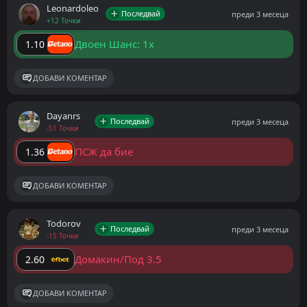
Leonardoleo
Последвай
преди 3 месеца
+12 Точки
Двоен Шанс: 1x
1.10
ДОБАВИ КОМЕНТАР
Dayanrs
Последвай
преди 3 месеца
-51 Точки
ПСЖ да бие
1.36
ДОБАВИ КОМЕНТАР
Todorov
Последвай
преди 3 месеца
-15 Точки
Домакин/Под 3.5
2.60
ДОБАВИ КОМЕНТАР