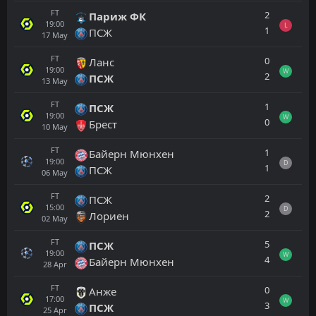
FT
2
Париж ФК
19:00
L
1
ПСЖ
17
May
FT
0
Ланс
19:00
W
2
ПСЖ
13
May
FT
1
ПСЖ
19:00
W
0
Брест
10
May
FT
1
Байерн Мюнхен
19:00
D
1
ПСЖ
06
May
FT
2
ПСЖ
15:00
D
2
Лориен
02
May
FT
5
ПСЖ
19:00
W
4
Байерн Мюнхен
28
Apr
FT
0
Анже
17:00
W
3
ПСЖ
25
Apr