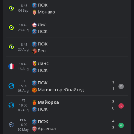
ПСЖ
18:45
04
Sep
Монако
Лил
18:45
28
Aug
ПСЖ
ПСЖ
18:45
23
Aug
Рен
Ланс
18:45
16
Aug
ПСЖ
FT
1
ПСЖ
15:00
D
1
Манчестър Юнайтед
08
Aug
FT
3
Майорка
19:00
L
0
ПСЖ
05
Aug
PEN
4
ПСЖ
16:00
W
3
Арсенал
30
May