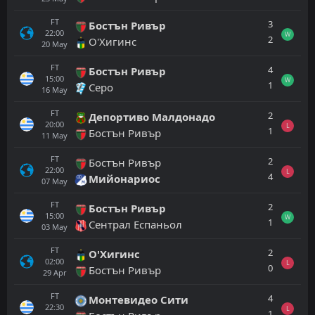
FT
3
Бостън Ривър
22:00
W
2
О'Хигинс
20
May
FT
4
Бостън Ривър
15:00
W
1
Серо
16
May
FT
2
Депортиво Малдонадо
20:00
L
1
Бостън Ривър
11
May
FT
2
Бостън Ривър
22:00
L
4
Мийонариос
07
May
FT
2
Бостън Ривър
15:00
W
1
Сентрал Еспаньол
03
May
FT
2
О'Хигинс
02:00
L
0
Бостън Ривър
29
Apr
FT
4
Монтевидео Сити
22:30
L
1