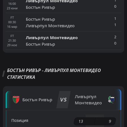
1
Ливърпул Монтевидео
16:00
0
Бостън Ривър
23
юни
FT
1
Бостън Ривър
00:30
1
Ливърпул Монтевидео
16
мар
FT
2
Ливърпул Монтевидео
21:30
0
Бостън Ривър
29
ное
БОСТЪН РИВЪР - ЛИВЪРПУЛ МОНТЕВИДЕО
СТАТИСТИКА
Ливърпул
VS
Бостън Ривър
Монтевидео
Позиция
13
9