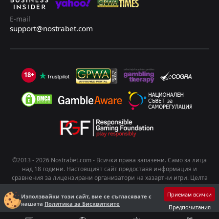
E-mail
support@nostrabet.com
18+
©2013 - 2026 Nostrabet.com - Всички пpaвa зaпaзeни. Само за лица
над 18 години. Настоящият сайт предоставя информация и
сравнения за лицензирани организатори на хазартни игри. Целта
на съдържанието е да подпомогне информирания избор на
Приемам всички
потребителите. Хазартът носи риск от развиване на зависимост.
Използвайки този сайт, вие се съгласявате с
Играйте отговорно!
нашата
Политика за Бисквитките
Предпочитания