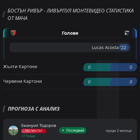
БОСТЪН РИВЪР - ЛИВЪРПУЛ МОНТЕВИДЕО СТАТИСТИКА
ОТ МАЧА
Голове
Lucas Acosta
'22 ︎
Жълти Картони
0
0
Червени Картони
0
0
ПРОГНОЗА С АНАЛИЗ
Емануил Тодоров
Последвай
преди 2 месеца
PRO ТИПСТЪР
+7 Точки