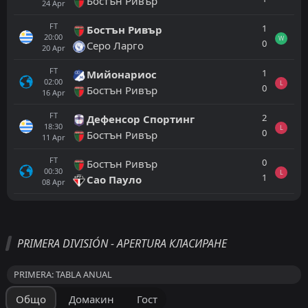
Бостън Ривър
24
Apr
FT
1
Бостън Ривър
20:00
W
0
Серо Ларго
20
Apr
FT
1
Мийонариос
02:00
L
0
Бостън Ривър
16
Apr
FT
2
Дефенсор Спортинг
18:30
L
0
Бостън Ривър
11
Apr
FT
0
Бостън Ривър
00:30
L
1
Сао Пауло
08
Apr
Всички
Домакин
Гост
PRIMERA DIVISIÓN - APERTURA КЛАСИРАНЕ
FT
0
Ливърпул Монтевидео
22:00
D
PRIMERA: TABLA ANUAL
0
Серо Ларго
08
Jun
Общо
Домакин
Гост
FT
0
Бостън Ривър