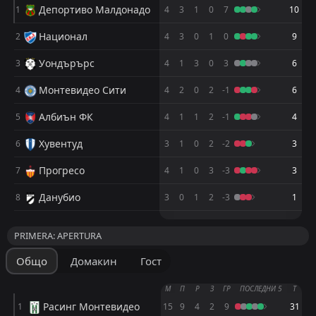
Депортиво Малдонадо
1
4
3
1
0
7
10
Серо Ларго
Серо Ларго
12
12
0
0
Национал
2
4
3
0
1
0
9
Данубио
Данубио
13
13
0
0
Уондърърс
3
4
1
3
0
3
6
Серо
Серо
14
14
0
0
Монтевидео Сити
4
4
2
0
2
-1
6
Уондърърс
Уондърърс
15
15
0
0
Албиън ФК
5
4
1
1
2
-1
4
Прогресо
Прогресо
16
16
0
0
Хувентуд
6
3
1
0
2
-2
3
Прогресо
7
4
1
0
3
-3
3
Данубио
8
3
0
1
2
-3
1
М
М
П
П
Р
Р
З
З
Т
Т
PRIMERA: APERTURA
Пенярол
Пенярол
1
1
0
0
Общо
Домакин
Гост
Серо Ларго
Серо Ларго
2
2
0
0
М
П
Р
З
ГР
ПОСЛЕДНИ 5
Т
Сентрал Еспаньол
Сентрал Еспаньол
3
3
0
0
Расинг Монтевидео
1
15
9
4
2
9
31