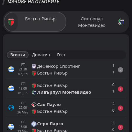
МАЧОВЕ НА ОТБОРИТЕ
Бостън Ривър
Ливърпул
Монтевидео
Всички
Домакин
Гост
FT
1
Дефенсор Спортинг
21:30
D
1
Бостън Ривър
07
Jun
FT
0
Бостън Ривър
18:00
L
1
Ливърпул Монтевидео
01
Jun
FT
2
Сао Пауло
22:00
L
0
Бостън Ривър
26
May
FT
3
Серо Ларго
18:00
L
0
Бостън Ривър
23
May