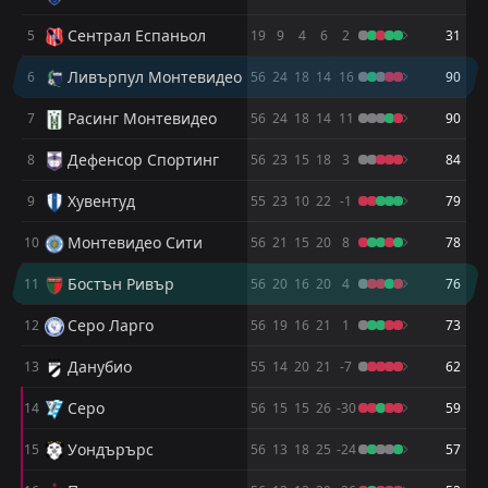
Монтевидео Сити
Монтевидео Сити
7
7
0
0
Сентрал Еспаньол
5
19
9
4
6
2
31
Уондърърс
Уондърърс
8
8
0
0
Ливърпул Монтевидео
6
56
24
18
14
16
90
Ливърпул Монтевидео
Ливърпул Монтевидео
9
9
0
0
Расинг Монтевидео
7
56
24
18
14
11
90
Серо Ларго
Серо Ларго
10
10
0
0
Дефенсор Спортинг
8
56
23
15
18
3
84
Дефенсор Спортинг
Дефенсор Спортинг
11
11
0
0
Хувентуд
9
55
23
10
22
-1
79
Бостън Ривър
Бостън Ривър
12
12
0
0
Монтевидео Сити
10
56
21
15
20
8
78
Данубио
Данубио
13
13
0
0
Бостън Ривър
11
56
20
16
20
4
76
Хувентуд
Хувентуд
14
14
0
0
Серо Ларго
12
56
19
16
21
1
73
Прогресо
Прогресо
15
15
0
0
Данубио
13
55
14
20
21
-7
62
Серо
Серо
16
16
0
0
Серо
14
56
15
15
26
-30
59
Уондърърс
15
56
13
18
25
-24
57