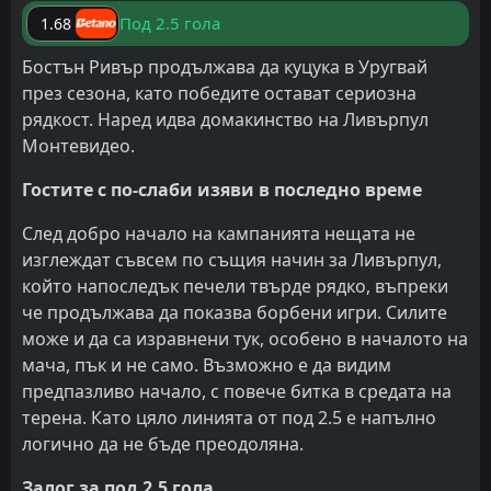
Под 2.5 гола
1.68
Бостън Ривър продължава да куцука в Уругвай
през сезона, като победите остават сериозна
рядкост. Наред идва домакинство на Ливърпул
Монтевидео.
Гостите с по-слаби изяви в последно време
След добро начало на кампанията нещата не
изглеждат съвсем по същия начин за Ливърпул,
който напоследък печели твърде рядко, въпреки
че продължава да показва борбени игри. Силите
може и да са изравнени тук, особено в началото на
мача, пък и не само. Възможно е да видим
предпазливо начало, с повече битка в средата на
терена. Като цяло линията от под 2.5 е напълно
логично да не бъде преодоляна.
Залог за под 2.5 гола