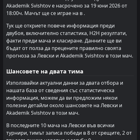
07
Feb
Akademik Svishtov е насрочено за 19 юни 2026 от
18:00ч. Мачът ще се играе на в .
Лудогорец II
13:00
31
Jan
Akademik Svishtov
Тук ще откриете повече информация преди
PEN
двубоя, включително статистика, H2H резултати,
2
Akademik Svishtov
12:00
L
3
факти преди мача и класиране. Данните ще ви
Монтана
13
Oct
бъдат от полза да прецените правилно своята
Zemedelets Kozlovets
13:00
прогноза за Левски и Akademik Svishtov в този мач.
04
Sep
Akademik Svishtov
Шансовете на двата тима
Akademik Svishtov
14:00
28
Aug
Pavlikeni
Използвайки актуални данни за двата отбора и
нашата база от сведения със статистическа
Локомотив Горна Оряховица
15:00
информация, можем да ви предложим някои
17
Aug
Akademik Svishtov
полезни детайли около шансовете на Левски и
Akademik Svishtov в този мач.
В последните 10 мача на Левски във всички
турнири, тимът записа победи в 8 от срещите, 2 от