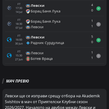
FT
4
Левски
17:30
W
0
Борац Баня Лука
14
Jul
FT
1
Борац Баня Лука
18:30
D
1
Левски
07
Jul
FT
5
Левски
16:00
W
0
Радник Сурдулица
30
Jun
FT
1
Левски
15:30
D
1
Ботев Враца
27
Jun
Всички
Домакин
Гост
МАЧ ПРЕВЮ
FT
4
Левски
15:00
L
0
Akademik Svishtov
19
Jun
Левски ще се изправи срещу отбора на Akademik
Svishtov в мач от Приятелски Клубни сезон
Дунав Русе
CANCELLED
13:00
2026/2027. Началото на двубоя между Левски и
Akademik Svishtov