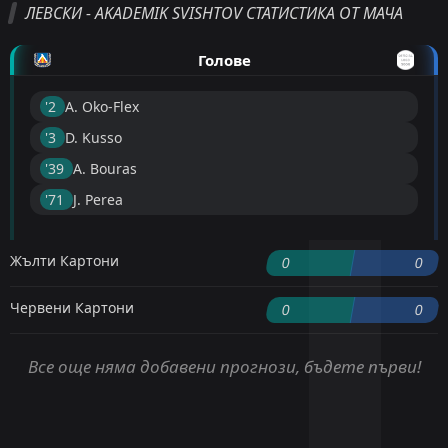
ЛЕВСКИ - AKADEMIK SVISHTOV СТАТИСТИКА ОТ МАЧА
Голове
'2 ︎
A. Oko-Flex
'3 ︎
D. Kusso
'39 ︎
A. Bouras
'71 ︎
J. Perea
Жълти Картони
0
0
Червени Картони
0
0
Все още няма добавени прогнози, бъдете първи!