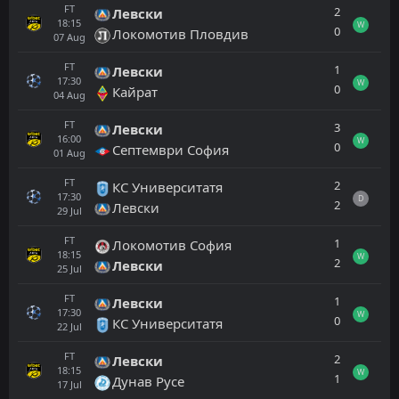
FT
2
Левски
18:15
W
0
Локомотив Пловдив
07
Aug
FT
1
Левски
17:30
W
0
Кайрат
04
Aug
FT
3
Левски
16:00
W
0
Септември София
01
Aug
FT
2
КС Университатя
17:30
D
2
Левски
29
Jul
FT
1
Локомотив София
18:15
W
2
Левски
25
Jul
FT
1
Левски
17:30
W
0
КС Университатя
22
Jul
FT
2
Левски
18:15
W
1
Дунав Русе
17
Jul