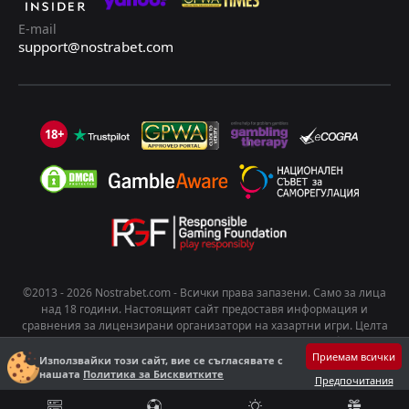
E-mail
support@nostrabet.com
18+
©2013 - 2026 Nostrabet.com - Всички пpaвa зaпaзeни. Само за лица
над 18 години. Настоящият сайт предоставя информация и
сравнения за лицензирани организатори на хазартни игри. Целта
на съдържанието е да подпомогне информирания избор на
Приемам всички
потребителите. Хазартът носи риск от развиване на зависимост.
Използвайки този сайт, вие се съгласявате с
нашата
Политика за Бисквитките
Играйте отговорно!
Предпочитания