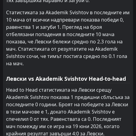
тях завършиха наравно и загуби 0.
Статистиката за Akademik Svishtov в последните им
10 мача от всички надпревари показва победи 0,
равенства 1 и загуби 1. Преглед на броя
отбелязани попадения в последните 10 мача
показва, че Левски бележи средно по 2.3 гола на
мач. Статистиката от резултатите на Akademik
Svishtov сочи, че тимът постига средно по 0.1 гола
на мач.
Левски vs Akademik Svishtov Head-to-head
Head to Head статистиката на Левски срещу
Akademik Svishtov показва 1 предишни сблъсъка за
последните 0 години. Броят на победите за Левски
в тези мачове е 1, докато Akademik Svishtov е
спечелил 0 от тях. Равенствата са 0. Последният
мач помежду им се игра на 19 юни 2026, когато
крайния резултат завърши 4:0 за Левски.