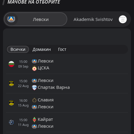
МАЧОВЕ НА ОТБОРИТЕ
Левски
Akademik Svishtov
Всички
Домакин
Гост
Левски
15:00
09
Sep
ЦСКА
Левски
15:00
22
Aug
Спартак Варна
Славия
16:00
15
Aug
Левски
Кайрат
15:00
11
Aug
Левски