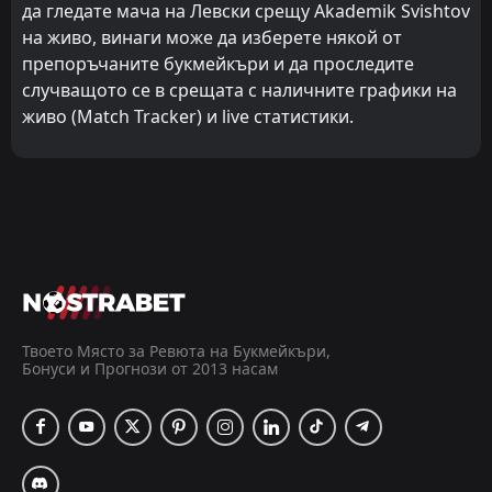
да гледате мача на Левски срещу Akademik Svishtov
на живо, винаги може да изберете някой от
препоръчаните букмейкъри и да проследите
случващото се в срещата с наличните графики на
живо (Match Tracker) и live статистики.
Твоето Място за Ревюта на Букмейкъри,
Бонуси и Прогнози от 2013 насам