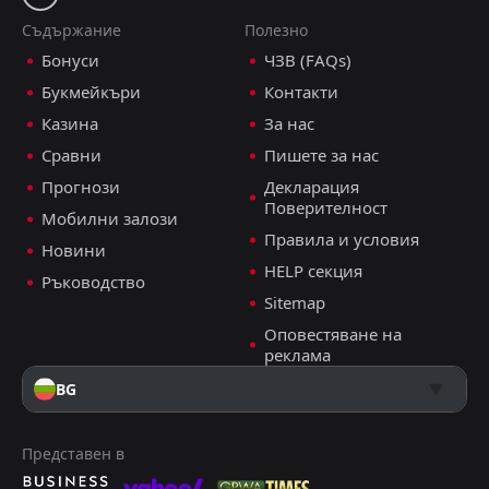
Съдържание
Полезно
Бонуси
ЧЗВ (FAQs)
Букмейкъри
Контакти
Казина
За нас
Сравни
Пишете за нас
Прогнози
Декларация
Поверителност
Мобилни залози
Правила и условия
Новини
HELP секция
Ръководство
Sitemap
Оповестяване на
реклама
BG
Представен в