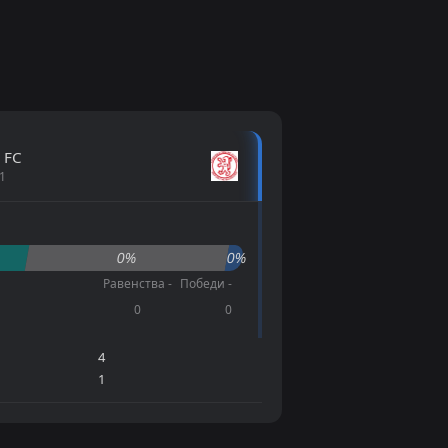
 FC
1
0%
0%
Равенства -
Победи -
0
0
4
1