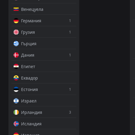
Венецуела
Германия
1
Грузия
1
Гърция
Дания
1
Египет
Еквадор
Естония
1
Израел
Ирландия
3
Исландия