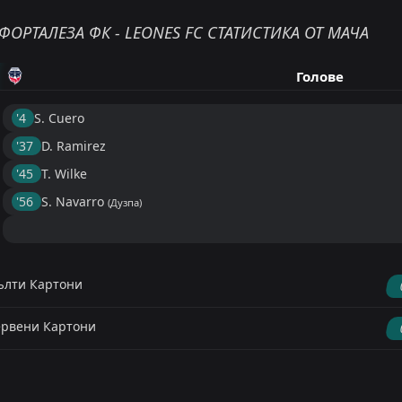
ФОРТАЛЕЗА ФК - LEONES FC СТАТИСТИКА ОТ МАЧА
Голове
'4 ︎
S. Cuero
'37 ︎
D. Ramirez
'45 ︎
T. Wilke
'56 ︎
S. Navarro
(Дузпа)
лти Картони
рвени Картони