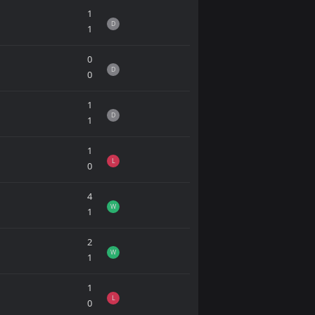
1
D
1
0
D
0
1
D
1
1
L
0
4
W
1
2
W
1
1
L
0