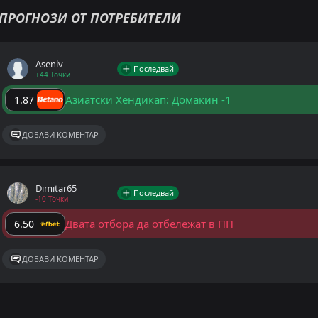
ПРОГНОЗИ ОТ ПОТРЕБИТЕЛИ
Asenlv
Последвай
+44 Точки
Азиатски Хендикап: Домакин -1
1.87
ДОБАВИ КОМЕНТАР
Dimitar65
Последвай
-10 Точки
Двата отбора да отбележат в ПП
6.50
ДОБАВИ КОМЕНТАР