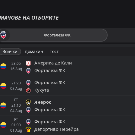
МАЧОВЕ НА ОТБОРИТЕ
Форталеза ФК
Всички
Домакин
Гост
Америка де Кали
23:05
16
Aug
Форталеза ФК
Форталеза ФК
21:20
08
Aug
Кукута
FT
Янерос
21:10
Форталеза ФК
04
Aug
FT
Форталеза ФК
01:00
Депортиво Перейра
01
Aug