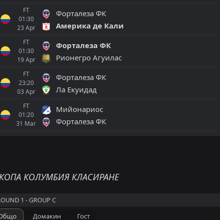
FT
Форталеза ФК
01:30
Америка де Кали
23
Apr
FT
Форталеза ФК
01:30
Рионегро Агуилас
19
Apr
FT
Форталеза ФК
23:20
Ла Екуидад
03
Apr
FT
Мийонариос
01:20
Форталеза ФК
31
Mar
Всички
Домакин
Гост
FT
Leones FC
23:00
Индепендиенте Меделин
29
May
КОПА КОЛУМБИЯ КЛАСИРАНЕ
FT
Кукута
20:30
ROUND 1 - GROUP C
Leones FC
16
May
Общо
Домакин
Гост
FT