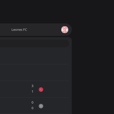
Leones FC
3
L
1
0
D
0