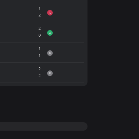
1
L
2
2
W
0
1
D
1
2
D
2
1
D
1
0
D
0