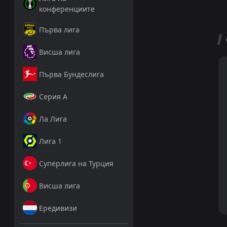
конференциите
Първа лига
Висша лига
Първа Бундеслига
Серия А
Ла Лига
Лига 1
Суперлига на Турция
Висша лига
Ередивизи