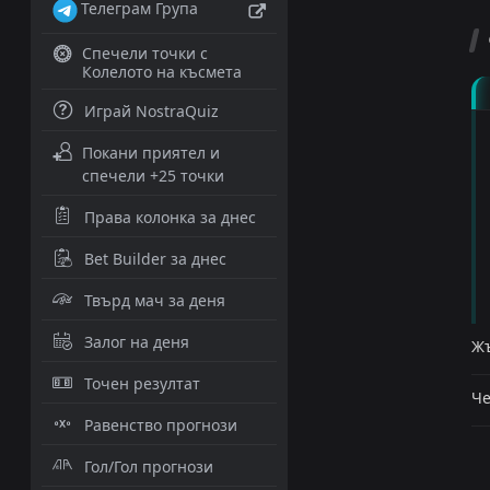
Телеграм Група
Спечели точки с
Колелото на късмета
Играй NostraQuiz
Покани приятел и
спечели +25 точки
Права колонка за днес
Bet Builder за днес
Твърд мач за деня
Залог на деня
Жъ
Точен резултат
Че
Равенство прогнози
Гол/Гол прогнози