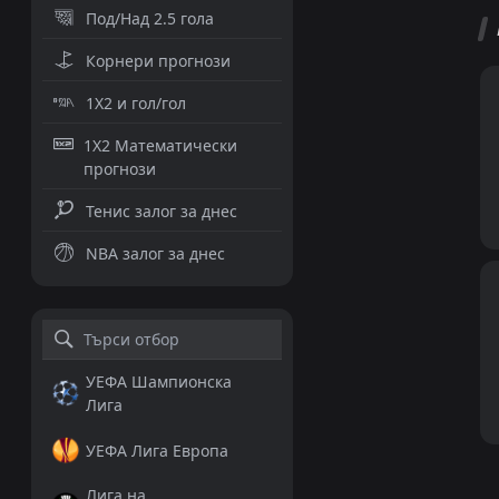
Под/Над 2.5 гола
Корнери прогнози
1X2 и гол/гол
1X2 Математически
прогнози
Тенис залог за днес
NBA залог за днес
УЕФА Шампионска
Лига
УЕФА Лига Европа
Лига на