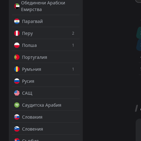
Обединени Арабски
Емирства
Парагвай
Перу
2
Полша
1
Португалия
Румъния
1
Русия
САЩ
Саудитска Арабия
Словакия
Словения
Сърбия