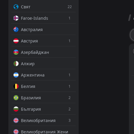
Свят
22
Faroe-Islands
1
Австралия
Австрия
1
Азербайджан
Алжир
Аржентина
1
Белгия
1
Бразилия
2
България
2
Великобритания
3
Великобритания Жени