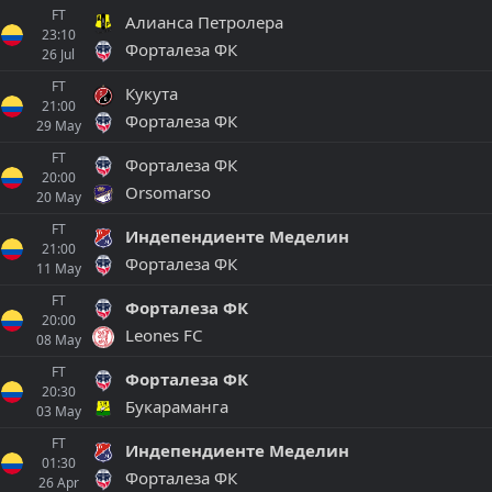
FT
Алианса Петролера
23:10
Форталеза ФК
26
Jul
FT
Кукута
21:00
Форталеза ФК
29
May
FT
Форталеза ФК
20:00
Orsomarso
20
May
FT
Индепендиенте Меделин
21:00
Форталеза ФК
11
May
FT
Форталеза ФК
20:00
Leones FC
08
May
FT
Форталеза ФК
20:30
Букараманга
03
May
FT
Индепендиенте Меделин
01:30
Форталеза ФК
26
Apr