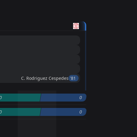
C. Rodriguez Cespedes
'81 ︎
0
0
0
0