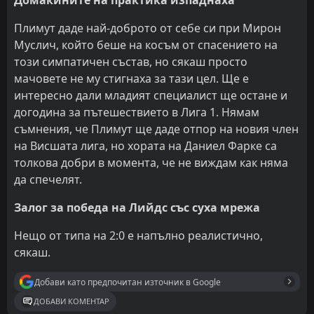
Домакините на практика изпаднаха
Плимут даде най-доброто от себе си при Мирон
Муслич, който беше на косъм от спасението на
този симпатичен състав, но сякаш просто
мачовете не му стигнаха за тази цел. Ще е
интересно дали младият специалист ще остане и
догодина за пътешествието в Лига 1. Нямам
съмнения, че Плимут ще даде отпор на новия член
на Висшата лига, но хората на Даниел Фарке са
толкова добри в момента, че не виждам как няма
да спечелят.
Залог за победа на Лийдс със суха мрежа
Нещо от типа на 2:0 е напълно реалистично,
сякаш.
Добави като предпочитан източник в Google
ДОБАВИ КОМЕНТАР