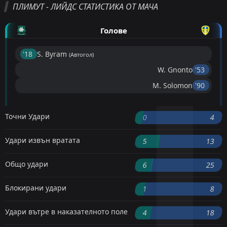
ПЛИМУТ - ЛИЙДС СТАТИСТИКА ОТ МАЧА
Голове
'18 ︎
S. Byram
(Автогол)
W. Gnonto
'53 ︎
M. Solomon
'90 ︎
Точни Удари
0
4
Удари извън вратата
5
13
Общо удари
6
25
Блокирани удари
1
8
Удари вътре в наказателното поле
4
18