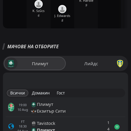
R. Hardie
9
K. Szűcs
6
J. Edwards
8
МАЧОВЕ НА ОТБОРИТЕ
Плимут
Лийдс
Всички
Домакин
Гост
Плимут
19:00
10
Aug
Екзитър Сити
FT
1
Tavistock
18:30
W
4
Плимут
04
Aug