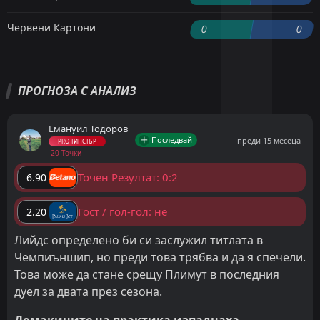
Червени Картони
0
0
ПРОГНОЗА С АНАЛИЗ
Емануил Тодоров
Последвай
преди 15 месеца
PRO ТИПСТЪР
-20 Точки
Точен Резултат: 0:2
6.90
Гост / гол-гол: не
2.20
Лийдс определено би си заслужил титлата в
Чемпиъншип, но преди това трябва и да я спечели.
Това може да стане срещу Плимут в последния
дуел за двата през сезона.