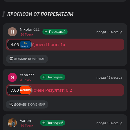
ПРОГНОЗИ ОТ ПОТРЕБИТЕЛИ
Nikolai_622
Последвай
преди 15 месеца
-20 Точки
Двоен Шанс: 1x
4.05
ДОБАВИ КОМЕНТАР
Yana777
Последвай
преди 15 месеца
-1 Точки
Точен Резултат: 0:2
7.00
ДОБАВИ КОМЕНТАР
Aanon
Последвай
преди 15 месеца
-10 Точки