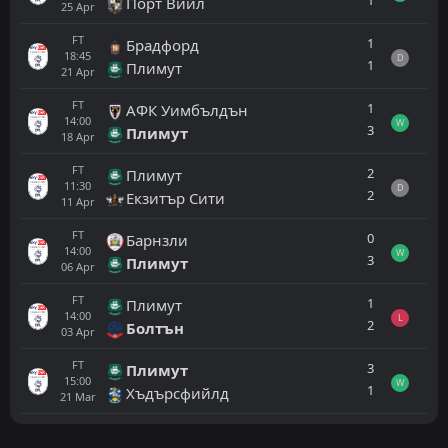
1
Порт Вийл
25
Apr
FT
1
Брадфорд
18:45
D
1
Плимут
21
Apr
FT
1
АФК Уимбълдън
14:00
W
3
Плимут
18
Apr
FT
2
Плимут
11:30
D
2
Екзитър Сити
11
Apr
FT
0
Барнзли
14:00
W
3
Плимут
06
Apr
FT
1
Плимут
14:00
L
2
Болтън
03
Apr
FT
3
Плимут
15:00
W
1
Хъдърсфийлд
21
Mar