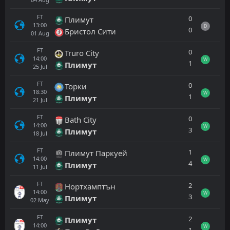
FT
0
Плимут
13:00
D
0
Бристол Сити
01
Aug
FT
0
Truro City
14:00
W
1
Плимут
25
Jul
FT
0
Торки
18:30
W
1
Плимут
21
Jul
FT
0
Bath City
14:00
W
3
Плимут
18
Jul
FT
1
Плимут Паркуей
14:00
W
4
Плимут
11
Jul
FT
2
Нортхамптън
14:00
W
3
Плимут
02
May
FT
2
Плимут
14:00
W