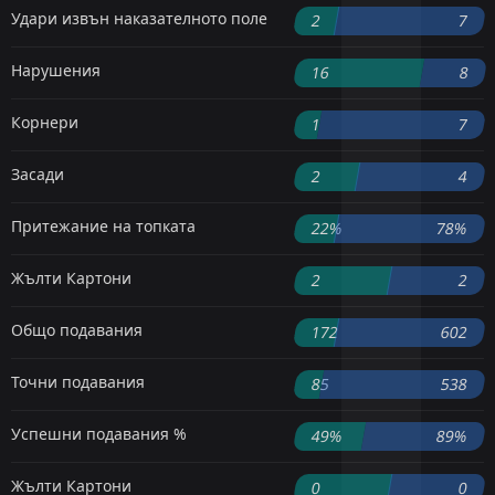
Удари извън наказателното поле
2
7
Нарушения
16
8
Корнери
1
7
Засади
2
4
Притежание на топката
22%
78%
Жълти Картони
2
2
Общо подавания
172
602
Точни подавания
85
538
Успешни подавания %
49%
89%
Жълти Картони
0
0