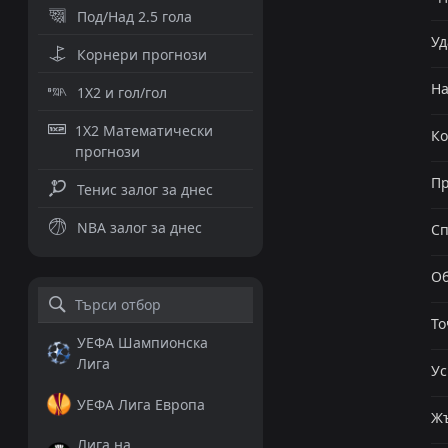
Под/Над 2.5 гола
Уд
Корнери прогнози
Н
1X2 и гол/гол
1X2 Математически
К
прогнози
Пр
Тенис залог за днес
NBA залог за днес
Сп
Об
То
УЕФА Шампионска
Лига
Ус
УЕФА Лига Европа
Жъ
Лига на