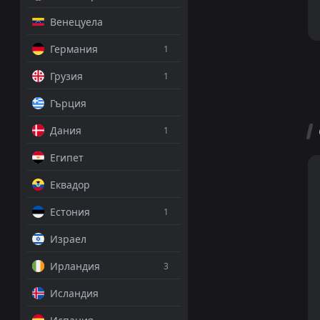
Венецуела
Германия
1
Грузия
1
Гърция
Дания
1
Египет
Еквадор
Естония
1
Израел
Ирландия
3
Исландия