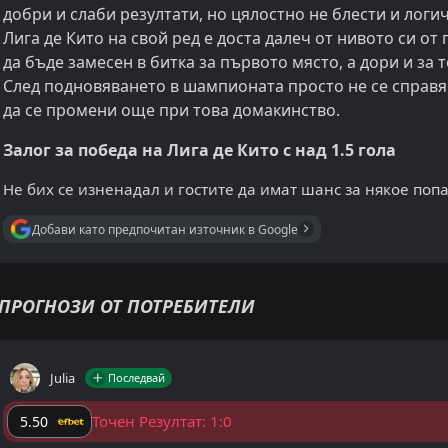
добри и слаби резултати, но цялостно не блести и логи
Лига де Кито на свой ред е доста далеч от нивото си от
да бъде замесен в битка за първото място, а дори и за
След подновяването в шампионата просто не се справя
да се промени още при това домакинство.
Залог за победа на Лига де Кито с над 1.5 гола
Не бих се изненадал и гостите да имат шанс за някое поп
Добави като предпочитан източник в Google
ПРОГНОЗИ ОТ ПОТРЕБИТЕЛИ
Julia
Последвай
Точен Резултат: 1:0
5.50