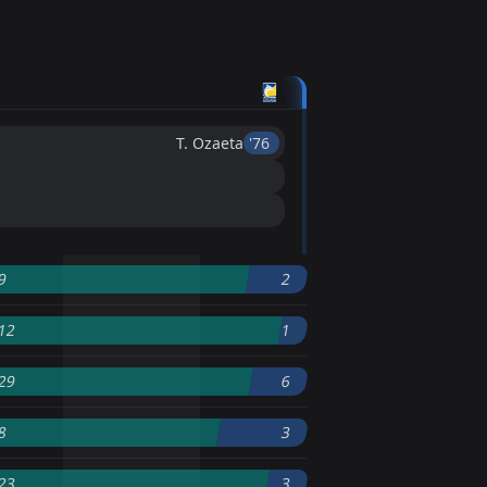
T. Ozaeta
'76 ︎
9
2
12
1
29
6
8
3
23
3