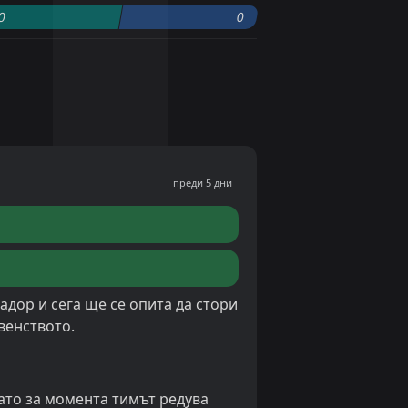
0
0
преди 5 дни
адор и сега ще се опита да стори
венството.
като за момента тимът редува