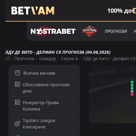
€
100% до
ПРОГНОЗИ
ЛДУ ДЕ КИТО - ДЕЛФИН СК ПРОГНОЗА (04.08.2026)
Прогнози
Еквадор
Серия А
ЛДУ де Кито - Делфин СК
Всички мачове
Обосновани прогнози
днес
Генератор Права
Колонка
Tipsters League
Класиране