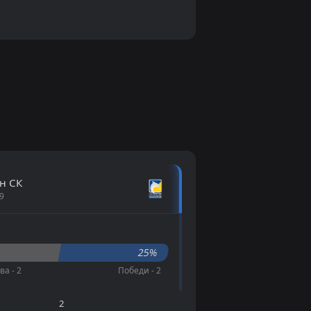
н СК
9
%
25%
ва - 2
Победи - 2
2