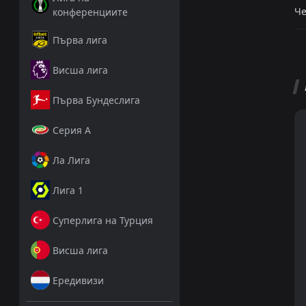
Че
конференциите
Първа лига
Висша лига
Първа Бундеслига
Серия А
Ла Лига
Лига 1
Суперлига на Турция
Висша лига
Ередивизи