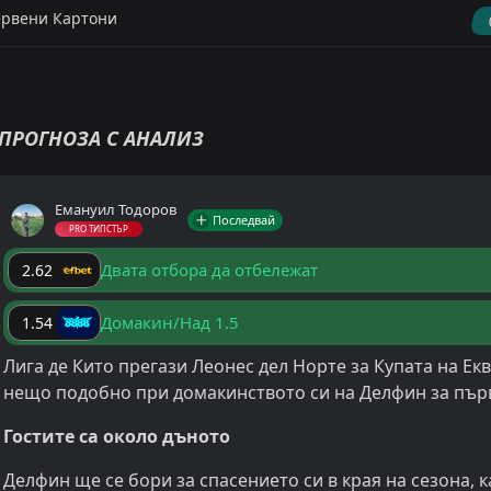
рвени Картони
ПРОГНОЗА С АНАЛИЗ
Емануил Тодоров
Последвай
PRO ТИПСТЪР
Двата отбора да отбележат
2.62
Домакин/Над 1.5
1.54
Лига де Кито прегази Леонес дел Норте за Купата на Екв
нещо подобно при домакинството си на Делфин за пър
Гостите са около дъното
Делфин ще се бори за спасението си в края на сезона, 