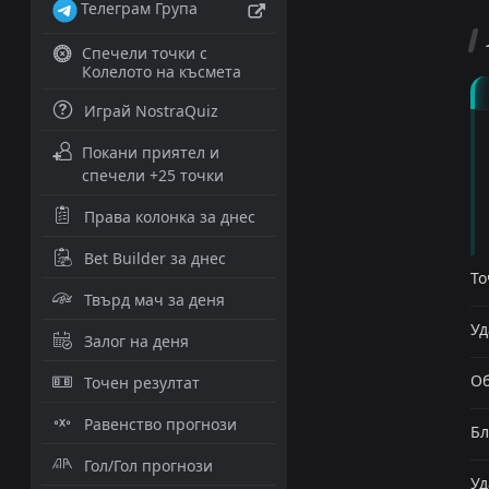
Телеграм Група
Спечели точки с
Колелото на късмета
Играй NostraQuiz
Покани приятел и
спечели +25 точки
Права колонка за днес
Bet Builder за днес
То
Твърд мач за деня
Уд
Залог на деня
Об
Точен резултат
Равенство прогнози
Бл
Гол/Гол прогнози
Уд