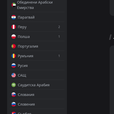
Обединени Арабски
Емирства
Парагвай
Перу
2
Полша
1
Португалия
Румъния
1
Русия
САЩ
Саудитска Арабия
Словакия
Словения
Сърбия