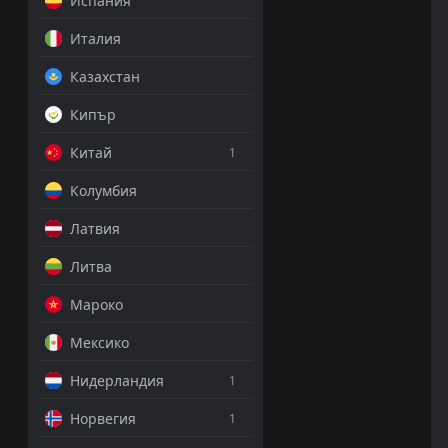
Испания
Италия
Казахстан
Кипър
Китай
1
Колумбия
Латвия
Литва
Мароко
Мексико
Нидерландия
1
Норвегия
1