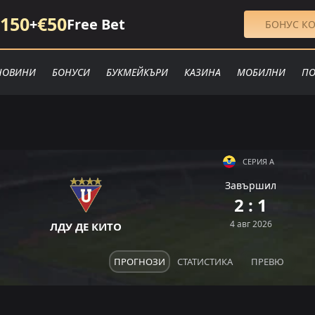
150
€50
+
Free Bet
БОНУС КО
НОВИНИ
БОНУСИ
БУКМЕЙКЪРИ
КАЗИНА
МОБИЛНИ
ПО
СЕРИЯ А
Завършил
З
З
2 : 1
З
П
П
4 авг 2026
ЛДУ ДЕ КИТО
ПРОГНОЗИ
СТАТИСТИКА
ПРЕВЮ