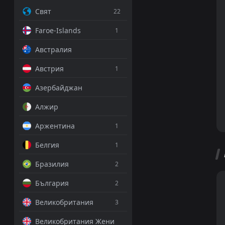
Свят
22
Faroe-Islands
1
Австралия
Австрия
1
Азербайджан
Алжир
Аржентина
1
Белгия
1
Бразилия
2
България
2
Великобритания
3
Великобритания Жени