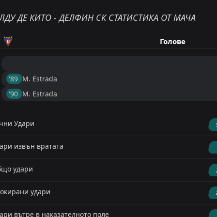
ЛДУ ДЕ КИТО - ДЕЛФИН СК СТАТИСТИКА ОТ МАЧА
Голове
'89 ︎
M. Estrada
'90 ︎
M. Estrada
чни Удари
ари извън вратата
що удари
окирани удари
ари вътре в наказателното поле