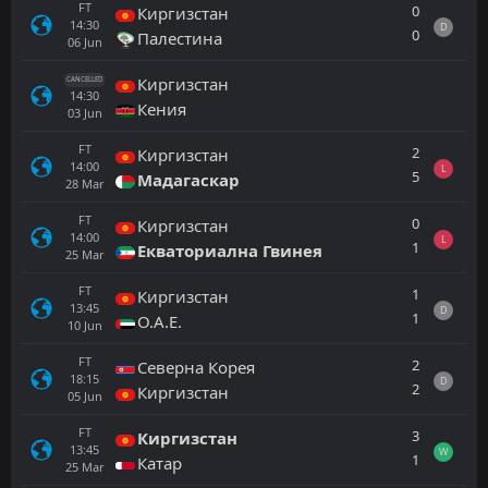
FT
0
Киргизстан
14:30
D
0
Палестина
06
Jun
Киргизстан
CANCELLED
14:30
Кения
03
Jun
FT
2
Киргизстан
14:00
L
5
Мадагаскар
28
Mar
FT
0
Киргизстан
14:00
L
1
Екваториална Гвинея
25
Mar
FT
1
Киргизстан
13:45
D
1
О.А.Е.
10
Jun
FT
2
Северна Корея
18:15
D
2
Киргизстан
05
Jun
FT
3
Киргизстан
13:45
W
1
Катар
25
Mar