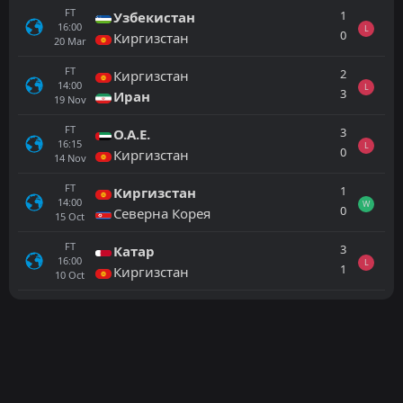
FT
1
Узбекистан
16:00
L
0
Киргизстан
20
Mar
FT
2
Киргизстан
14:00
L
3
Иран
19
Nov
FT
3
О.А.Е.
16:15
L
0
Киргизстан
14
Nov
FT
1
Киргизстан
14:00
W
0
Северна Корея
15
Oct
FT
3
Катар
16:00
L
1
Киргизстан
10
Oct
Всички
Домакин
Гост
Палестина
14:00
12
Jan
Кувейт