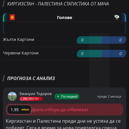
КИРГИЗСТАН - ПАЛЕСТИНА СТАТИСТИКА ОТ МАЧА
Голове
Жълти Картони
0
0
Червени Картони
0
0
ПРОГНОЗА С АНАЛИЗ
Емануил Тодоров
Последвай
преди 2 месеца
PRO ТИПСТЪР
Двата отбора да отбележат
1.95
Киргизстан и Палестина преди дни не успяха да се
победят. Сега е време за нова приятелска среща