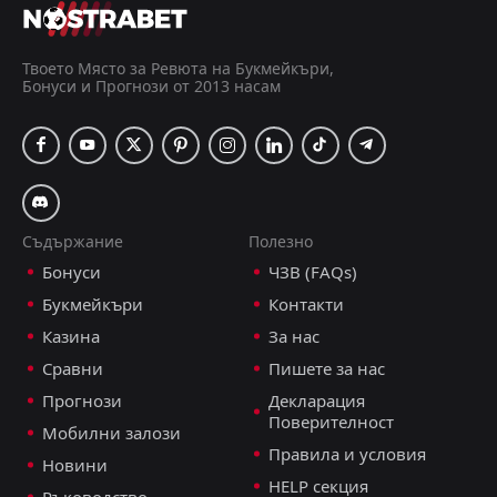
Саудитска Арабия
14:00
07
Jan
Палестина
Твоето Място за Ревюта на Букмейкъри,
Бонуси и Прогнози от 2013 насам
FT
0
Киргизстан
14:30
D
0
Палестина
09
Jun
Палестина
CANCELLED
14:30
Кения
06
Jun
Съдържание
Полезно
FT
0
Киргизстан
Бонуси
ЧЗВ (FAQs)
14:30
D
0
Палестина
06
Jun
Букмейкъри
Контакти
Таджикистан
CANCELLED
Казина
За нас
13:00
Палестина
01
Jun
Сравни
Пишете за нас
Прогнози
Декларация
Палестина
CANCELLED
12:00
Поверителност
Мавритания
Мобилни залози
31
Mar
Правила и условия
Новини
Бенин
CANCELLED
HELP секция
13:00
Ръководство