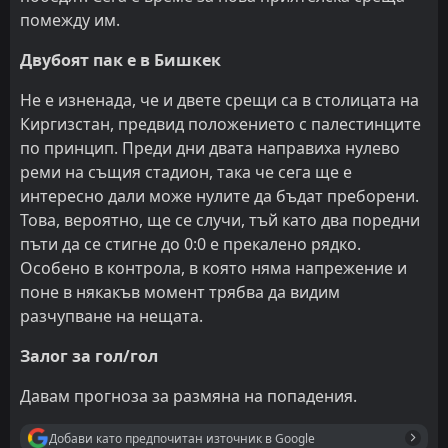
помежду им.
Двубоят пак е в Бишкек
Не е изненада, че и двете срещи са в столицата на
Киргизстан, предвид положението с палестинците
по принцип. Преди дни двата направиха нулево
реми на същия стадион, така че сега ще е
интересно дали може нулите да бъдат преборени.
Това, вероятно, ще се случи, тъй като два поредни
пъти да се стигне до 0:0 е прекалено рядко.
Особено в контрола, в която няма напрежение и
поне в някакъв момент трябва да видим
разчупване на нещата.
Залог за гол/гол
Давам прогноза за размяна на попадения.
Добави като предпочитан източник в Google