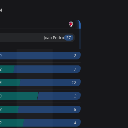
А
Joao Pedro
'57 ︎
0
2
2
7
5
12
3
3
3
8
2
4