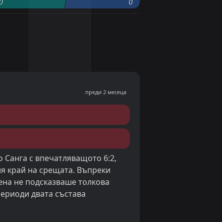
0
0
преди 2 месеца
 Санга с впечатляващото 6:2,
ия край на срещата. Въпреки
рена не подсказваше толкова
периоди двата състава