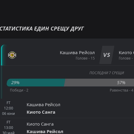
СТАТИСТИКА ЕДИН СРЕЩУ ДРУГ
Кaшивa Рeйcoл
Киото 
VS
Голове - 15
Голове -
ПОСЛЕДНИ 7 СРЕЩИ
29%
57%
Победи - 2
Равенства - 4
FT
Кaшивa Рeйcoл
12:00
Киото Санга
06
юни
FT
Киото Санга
13:00
Кaшивa Рeйcoл
30
май