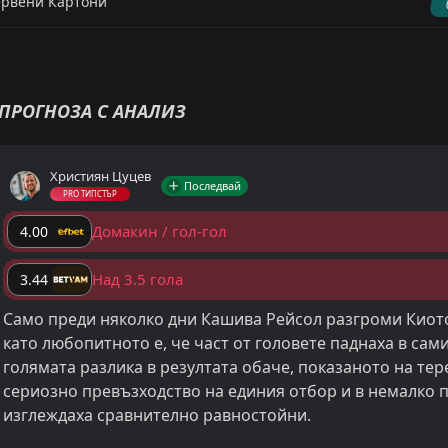
рвени Картони
ПРОГНОЗА С АНАЛИЗ
Християн Цуцев
Последвай
PRO ТИПСТЪР
Домакин / гол-гол
4.00
Над 3.5 гола
3.44
Само преди няколко дни Кашива Рейсол разгроми Киото
като любопитното е, че част от головете паднаха в сам
голямата разлика в резултата обаче, показаното на те
сериозно превъзходство на единия отбор и в немалко 
изглеждаха сравнително равностойни.