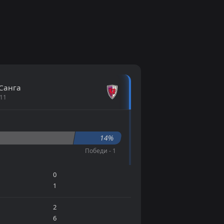
Санга
 11
14%
Победи - 1
0
1
2
6