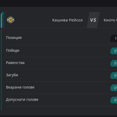
VS
Кaшивa Рeйcoл
Киото 
Позиция
1
Победи
0
Равенства
0
Загуби
0
Вкарани голове
0
Допуснати голове
0