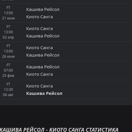
FT
Кaшивa Рeйcoл
13:00
Киото Санга
21
юни
FT
Киото Санга
13:00
Кaшивa Рeйcoл
02
апр
FT
Киото Санга
13:00
Кaшивa Рeйcoл
26
юни
FT
Кaшивa Рeйcoл
07:00
Киото Санга
25
фев
FT
Киото Санга
12:30
Кaшивa Рeйcoл
06
авг
КAШИВA РEЙCOЛ - КИОТО САНГА СТАТИСТИКА