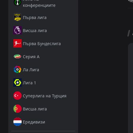
Че
конференциите
Първа лига
Висша лига
Първа Бундеслига
Серия А
Ла Лига
Лига 1
Суперлига на Турция
Висша лига
Ередивизи