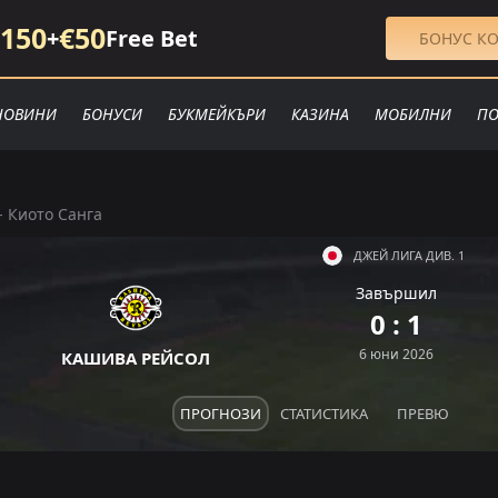
150
€50
+
Free Bet
БОНУС КО
НОВИНИ
БОНУСИ
БУКМЕЙКЪРИ
КАЗИНА
МОБИЛНИ
ПО
- Киото Санга
ДЖЕЙ ЛИГА ДИВ. 1
Завършил
З
П
0 : 1
З
П
З
6 юни 2026
КAШИВA РEЙCOЛ
ПРОГНОЗИ
СТАТИСТИКА
ПРЕВЮ