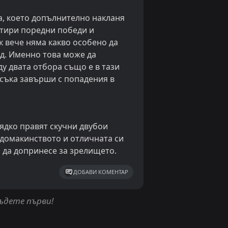
а, което допълнително накланя
четири поредни победи и
к вече няма какво особено да
од. Именно това може да
у двата отбора също е в тази
ъсъка завърши с попадения в
ядко правят скучни двубои
 домакинството и отличната си
 да допринесе за зрелището.
ДОБАВИ КОМЕНТАР
бъдете първи!