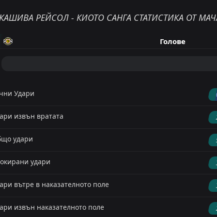
КAШИВA РEЙCOЛ - КИОТО САНГА СТАТИСТИКА ОТ МАЧ
Голове
чни Удари
ари извън вратата
що удари
окирани удари
ари вътре в наказателното поле
ари извън наказателното поле