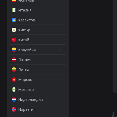
Испания
Италия
Казахстан
Кипър
Китай
Колумбия
1
Латвия
Литва
Мароко
Мексико
Нидерландия
Норвегия