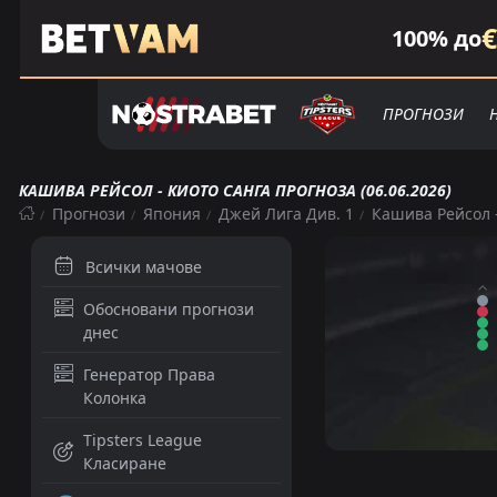
€
100% до
ПРОГНОЗИ
КAШИВA РEЙCOЛ - КИОТО САНГА ПРОГНОЗА (06.06.2026)
Прогнози
Япония
Джей Лига Див. 1
Кaшивa Рeйcoл 
Всички мачове
Обосновани прогнози
днес
Генератор Права
Колонка
Tipsters League
Класиране