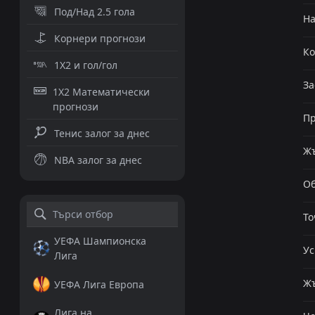
Под/Над 2.5 гола
Н
Корнери прогнози
К
1X2 и гол/гол
За
1X2 Математически
прогнози
Пр
Тенис залог за днес
Жъ
NBA залог за днес
Об
То
УЕФА Шампионска
Ус
Лига
Жъ
УЕФА Лига Европа
Лига на