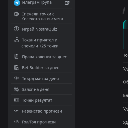
Телеграм Група
Спечели точки с
Колелото на късмета
Играй NostraQuiz
Покани приятел и
спечели +25 точки
То
Права колонка за днес
Bet Builder за днес
Уд
Твърд мач за деня
Об
Залог на деня
Бл
Точен резултат
Уд
Равенство прогнози
Гол/Гол прогнози
Уд