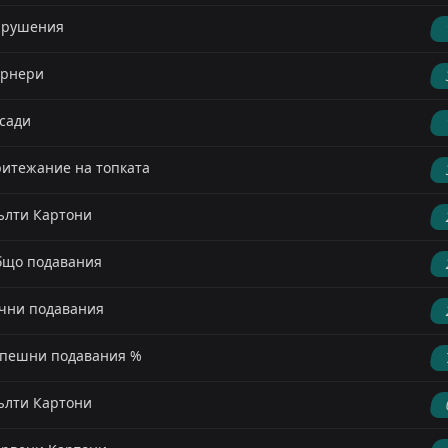
арушения
орнери
сади
итежание на топката
лти Картони
що подавания
чни подавания
пешни подавания %
лти Картони