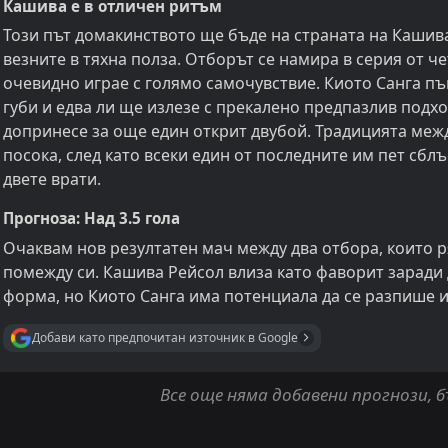
Кашива е в отличен ритъм
Този път домакинството ще бъде на страната на Кашив
везните в тяхна полза. Отборът се намира в серия от 
очевидно играе с голямо самочувствие. Киото Санга пъ
губи и едва ли ще излезе с прекалено предпазлив подх
допринесе за още един открит двубой. Традицията межд
посока, след като всеки един от последните им пет сбл
двете врати.
Прогноза: Над 3.5 гола
Очаквам нов резултатен мач между два отбора, които р
помежду си. Кашива Рейсол влиза като фаворит заради
форма, но Киото Санга има потенциала да се разпише и
Добави като предпочитан източник в Google
Все още няма добавени прогнози, 