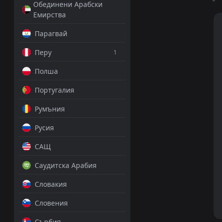
Обединени Арабски
Емирства
Парагвай
Перу
1
Полша
Португалия
Румъния
Русия
САЩ
Саудитска Арабия
Словакия
Словения
Сърбия