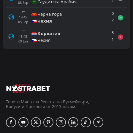
1
Саудитска Арабия
08
Sep
FT
0
Черна гора
18:45
W
2
Чехия
05
Sep
FT
5
Хърватия
18:45
L
1
Чехия
09
Jun
Всички
Домакин
Гост
Косово
18:45
24
Sep
Република Ирландия
FT
3
Косово
18:00
W
0
Андора
Твоето Място за Ревюта на Букмейкъри,
07
Jun
Бонуси и Прогнози от 2013 насам
FT
2
Чехия
14:00
L
1
Косово
31
May
FT
0