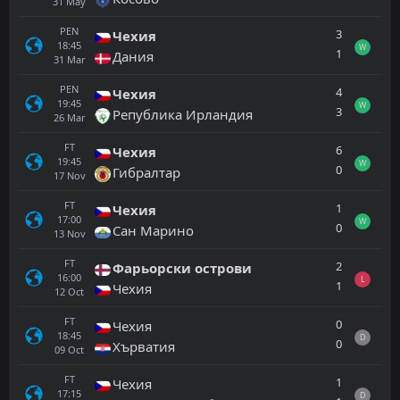
31
May
PEN
3
Чехия
18:45
W
1
Дания
31
Mar
PEN
4
Чехия
19:45
W
3
Република Ирландия
26
Mar
FT
6
Чехия
19:45
W
0
Гибралтар
17
Nov
FT
1
Чехия
17:00
W
0
Сан Марино
13
Nov
FT
2
Фарьорски острови
16:00
L
1
Чехия
12
Oct
FT
0
Чехия
18:45
D
0
Хърватия
09
Oct
FT
1
Чехия
17:15
D