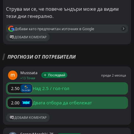
Струва ми се, че повече ъндъри може да видим
тези дни генерално.
Добави като предпочитан източник в Google
ДОБАВИ КОМЕНТАР
ПРОГНОЗИ ОТ ПОТРЕБИТЕЛИ
Musssata
Последвай
преди 2 месеца
+13 Точки
Над 2.5 / гол-гол
2.50
Двата отбора да отбележат
2.00
ДОБАВИ КОМЕНТАР