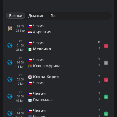
Всички
Домакин
Гост
Чехия
18:45
26
Sep
Хърватия
FT
0
Чехия
01:00
L
3
Мексико
25
Jun
FT
1
Чехия
16:00
D
1
Южна Африка
18
Jun
FT
2
Южна Корея
02:00
L
1
Чехия
12
Jun
FT
3
Чехия
00:00
W
1
Гватемала
05
Jun
FT
2
Чехия
14:00
W
1
Косово