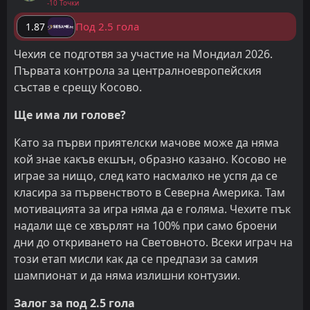
-10 Точки
Под 2.5 гола
1.87
Чехия се подготвя за участие на Мондиал 2026.
Първата контрола за централноевропейския
състав е срещу Косово.
Ще има ли голове?
Като за първи приятелски мачове може да няма
кой знае какъв екшън, образно казано. Косово не
играе за нищо, след като насмалко не успя да се
класира за първенството в Северна Америка. Там
мотивацията за игра няма да е голяма. Чехите пък
надали ще се хвърлят на 100% при само броени
дни до откриването на Световното. Всеки играч на
този етап мисли как да се предпази за самия
шампионат и да няма излишни контузии.
Залог за под 2.5 гола