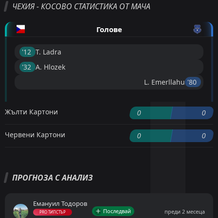
ЧЕХИЯ - КОСОВО СТАТИСТИКА ОТ МАЧА
Голове
'12 ︎
T. Ladra
'32 ︎
A. Hlozek
L. Emerllahu
'80 ︎
Жълти Картони
0
0
Червени Картони
0
0
ПРОГНОЗА С АНАЛИЗ
Емануил Тодоров
Последвай
преди 2 месеца
PRO ТИПСТЪР