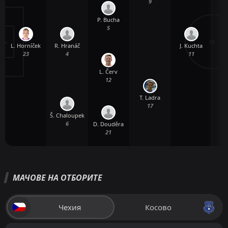
9
P. Bucha
5
L. Horníček
J. Kuchta
R. Hranáč
23
11
4
L. Červ
12
T. Ladra
17
Š. Chaloupek
6
D. Douděra
21
МАЧОВЕ НА ОТБОРИТЕ
Чехия
Косово