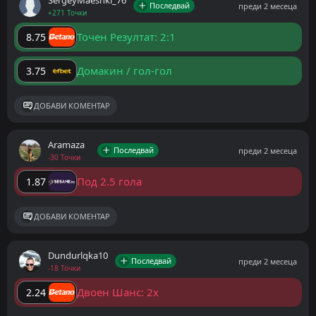
SergeyMaeshki_76
Последвай
преди 2 месеца
+271 Точки
Точен Резултат: 2:1
8.75
Домакин / гол-гол
3.75
ДОБАВИ КОМЕНТАР
Aramaza
Последвай
преди 2 месеца
-30 Точки
Под 2.5 гола
1.87
ДОБАВИ КОМЕНТАР
Dundurlqka10
Последвай
преди 2 месеца
-18 Точки
Двоен Шанс: 2x
2.24