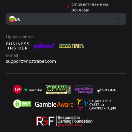
Оповестяване на
реклама
BG
Представен в
E-mail
support@nostrabet.com
18+