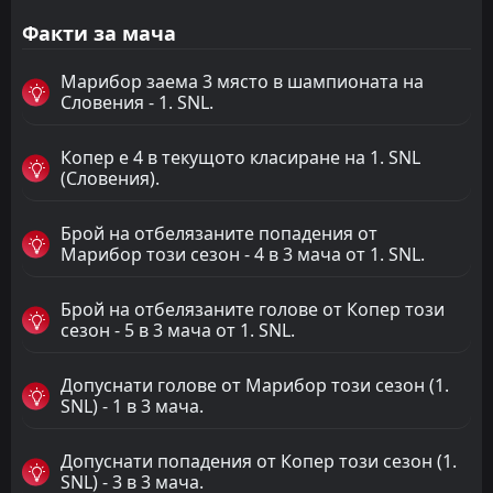
Факти за мача
Марибор заема 3 място в шампионата на
Словения - 1. SNL.
Копер е 4 в текущото класиране на 1. SNL
(Словения).
Брой на отбелязаните попадения от
Марибор този сезон - 4 в 3 мача от 1. SNL.
Брой на отбелязаните голове от Копер този
сезон - 5 в 3 мача от 1. SNL.
Допуснати голове от Марибор този сезон (1.
SNL) - 1 в 3 мача.
Допуснати попадения от Копер този сезон (1.
SNL) - 3 в 3 мача.