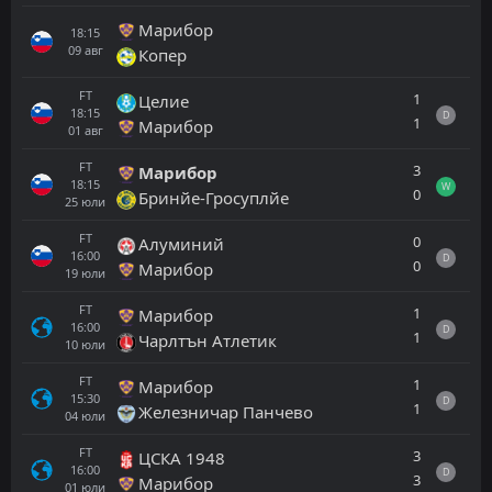
Марибор
18:15
09
авг
Копер
FT
1
Целие
18:15
D
1
Марибор
01
авг
FT
3
Марибор
18:15
W
0
Бринйе-Гросуплйе
25
юли
FT
0
Алуминий
16:00
D
0
Марибор
19
юли
FT
1
Марибор
16:00
D
1
Чарлтън Атлетик
10
юли
FT
1
Марибор
15:30
D
1
Железничар Панчево
04
юли
FT
3
ЦСКА 1948
16:00
D
3
Марибор
01
юли