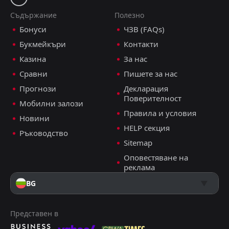
Съдържание
Полезно
Бонуси
ЧЗВ (FAQs)
Букмейкъри
Контакти
Казина
За нас
Сравни
Пишете за нас
Прогнози
Декларация
Поверителност
Мобилни залози
Правила и условия
Новини
HELP секция
Ръководство
Sitemap
Оповестяване на
реклама
BG
Представен в