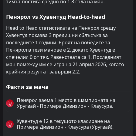
тимът постига средно по 1.8 гола на мач.
Пенярол vs Хувентуд Head-to-head
Head to Head статистиката на Пенярол срещу
Хувентуд показва 3 предишни сблъсъка за
последните 1 години. Броят на победите за
Пенярол в тези мачове е 2, докато Хувентуд е
спечелил 0 от тях. Равенствата са 1. Последният
мач помежду им се игра на 21 април 2026, когато
крайния резултат завърши 2:2.
Факти за мача
Пенярол заема 1 място в шампионата на
Уругвай - Примера Дивизион - Клаусура.
Хувентуд е 12 в текущото класиране на
Примера Дивизион - Клаусура (Уругвай).