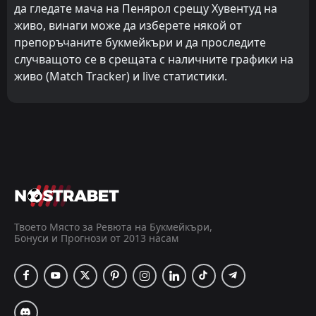
да гледате мача на Пенярол срещу Хувентуд на
живо, винаги може да изберете някой от
препоръчаните букмейкъри и да проследите
случващото се в срещата с наличните графики на
живо (Match Tracker) и live статистики.
Твоето Място за Ревюта на Букмейкъри,
Бонуси и Прогнози от 2013 насам