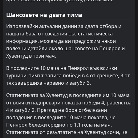
Бостън Ривър
Дефенсор Спортинг
13
8
8
8
3
1
1
4
4
3
10
7
Шансовете на двата тима
Хувентуд
Бостън Ривър
14
13
8
7
3
2
1
1
4
4
10
7
Използвайки актуални данни за двата отбора и
Серо
Уондърърс
16
10
8
7
2
2
3
0
3
5
9
6
нашата база от сведения със статистическа
информация, можем да ви предложим някои
Ливърпул Монтевидео
Хувентуд
14
9
7
7
2
1
2
2
3
4
8
5
полезни детайли около шансовете на Пенярол и
Серо Ларго
Прогресо
12
15
7
7
2
1
1
2
4
4
7
5
Хувентуд в този мач.
Прогресо
Серо
15
16
8
7
1
0
2
1
5
6
5
1
В последните 10 мача на Пенярол във всички
турнири, тимът записа победи в 4 от срещите, 3 от
тях завършиха наравно и загуби 3.
Статистиката за Хувентуд в последните им 10 мача
от всички надпревари показва победи 4, равенства
4 и загуби 2. Преглед на броя отбелязани
попадения в последните 10 мача показва, че
Пенярол бележи средно по 1.1 гола на мач.
Статистиката от резултатите на Хувентуд сочи, че