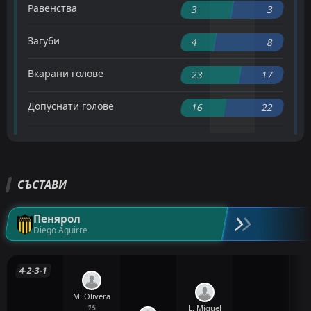
Равенства
3
3
Загуби
4
8
Вкарани голове
23
17
Допуснати голове
16
22
СЪСТАВИ
Пенярол
Diego Aguirre
4-2-3-1
M. Olivera
15
L. Miguel