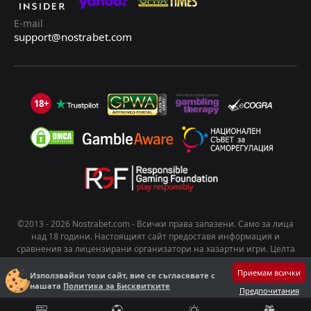
E-mail
support@nostrabet.com
18+
©2013 - 2026 Nostrabet.com - Всички пpaвa зaпaзeни. Само за лица
над 18 години. Настоящият сайт предоставя информация и
сравнения за лицензирани организатори на хазартни игри. Целта
на съдържанието е да подпомогне информирания избор на
Приемам всички
потребителите. Хазартът носи риск от развиване на зависимост.
Използвайки този сайт, вие се съгласявате с
нашата
Политика за Бисквитките
Играйте отговорно!
Предпочитания