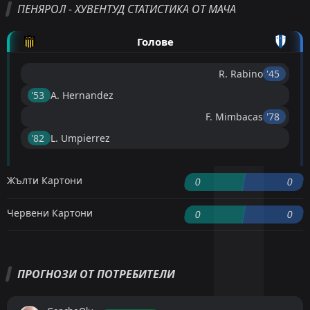
ПЕНЯРОЛ - ХУВЕНТУД СТАТИСТИКА ОТ МАЧА
Голове
R. Rabino
'45 ︎
'53 ︎
A. Hernandez
F. Mimbacas
'78 ︎
'82 ︎
L. Umpierrez
Жълти Картони
0
0
Червени Картони
0
0
ПРОГНОЗИ ОТ ПОТРЕБИТЕЛИ