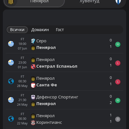
Пенярол
Хувентуд
Всички
Домакин
Гост
FT
0
Серо
18:00
W
1
Пенярол
07
Jun
FT
0
Пенярол
23:00
L
1
Сентрал Еспаньол
01
Jun
FT
0
Пенярол
00:30
L
1
Санта Фе
28
May
FT
0
Дефенсор Спортинг
21:30
W
2
Пенярол
24
May
FT
1
Пенярол
00:30
D
1
Коринтианс
22
May