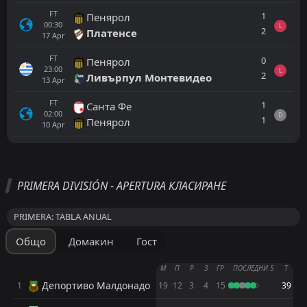
FT
1
Пенярол
00:30
L
2
Платенсе
17
Apr
FT
0
Пенярол
23:00
L
2
Ливърпул Монтевидео
13
Apr
FT
1
Санта Фе
02:00
D
1
Пенярол
10
Apr
Всички
Домакин
Гост
PRIMERA DIVISIÓN - APERTURA КЛАСИРАНЕ
FT
2
Национал
21:30
L
PRIMERA: TABLA ANUAL
1
Хувентуд
06
Jun
Общо
Домакин
Гост
FT
2
Хувентуд
18:00
L
5
Уондърърс
31
May
М
П
Р
З
ГР
ПОСЛЕДНИ 5
Т
Депортиво Малдонадо
1
19
12
3
4
15
39
FT
1
Сиенсиано
22:00
D
1