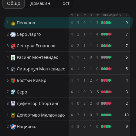
Общо
Домакин
Гост
Пенярол
Пенярол
2
2
0
0
М
П
Р
З
ГР
ПОСЛЕДНИ 5
Т
Национал
Национал
3
3
0
0
Пенярол
1
4
3
0
1
3
9
Албиън ФК
Албиън ФК
4
4
0
0
Серо Ларго
2
4
2
1
1
4
7
Сентрал Еспаньол
Сентрал Еспаньол
5
5
0
0
Сентрал Еспаньол
3
4
2
1
1
1
7
Ливърпул Монтевидео
Ливърпул Монтевидео
6
6
0
0
Расинг Монтевидео
4
4
1
3
0
1
6
Расинг Монтевидео
Расинг Монтевидео
7
7
0
0
Ливърпул Монтевидео
5
4
1
2
1
0
5
Дефенсор Спортинг
Дефенсор Спортинг
8
8
0
0
Бостън Ривър
6
4
1
1
2
-1
4
Хувентуд
Хувентуд
9
9
0
0
Серо
7
4
1
0
3
-5
3
Монтевидео Сити
Монтевидео Сити
10
10
0
0
Дефенсор Спортинг
8
4
0
2
2
-3
2
Бостън Ривър
Бостън Ривър
11
11
0
0
Депортиво Малдонадо
1
4
3
1
0
7
10
Серо Ларго
Серо Ларго
12
12
0
0
Национал
2
4
3
0
1
0
9
Данубио
Данубио
13
13
0
0