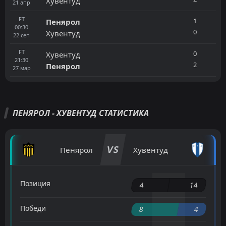
Хувентуд
21
апр
FT
1
Пенярол
00:30
0
Хувентуд
22
сеп
FT
0
Хувентуд
21:30
2
Пенярол
27
мар
ПЕНЯРОЛ - ХУВЕНТУД СТАТИСТИКА
VS
Пенярол
Хувентуд
Позиция
4
14
Победи
8
4