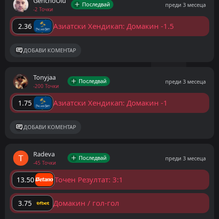
GenchoOlu
Последвай
преди 3 месеца
-2 Точки
Азиатски Хендикап: Домакин -1.5
2.36
ДОБАВИ КОМЕНТАР
Tonyjaa
Последвай
преди 3 месеца
-200 Точки
Азиатски Хендикап: Домакин -1
1.75
ДОБАВИ КОМЕНТАР
Radeva
Последвай
преди 3 месеца
-45 Точки
Точен Резултат: 3:1
13.50
Домакин / гол-гол
3.75