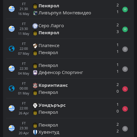
FT
2
Пенярол
21:30
W
1
Ливърпул Монтевидео
16
May
FT
2
Серо Ларго
23:30
W
3
Пенярол
11
May
FT
1
Платенсе
22:00
D
1
Пенярол
07
May
FT
1
Пенярол
22:30
D
1
Дефенсор Спортинг
04
May
FT
2
Коринтианс
00:00
L
0
Пенярол
01
May
FT
1
Уондърърс
22:00
L
0
Пенярол
26
Apr
FT
2
Пенярол
23:30
D
2
Хувентуд
20
Apr