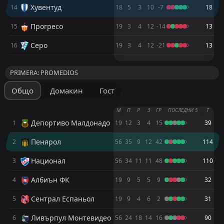
1
Ливърпул Монтевидео
25
Хувентуд
Apr
14
18
5
3
10
-7
18
FT
2
Пенярол
Прогресо
15
19
3
4
12
-14
13
23:30
D
2
Хувентуд
20
Apr
Серо
16
19
3
4
12
-21
13
FT
2
Атлетико Минейро
22:00
М
М
П
П
Р
Р
З
З
L
Т
Т
1
Хувентуд
16
Apr
PRIMERA: PROMEDIOS
Депортиво Малдонадо
Депортиво Малдонадо
1
1
0
0
FT
1
Хувентуд
Общо
Домакин
Гост
Расинг Монтевидео
Расинг Монтевидео
2
2
18:30
0
0
W
0
Прогресо
12
Apr
М
П
Р
З
ГР
ПОСЛЕДНИ 5
Т
Пенярол
Пенярол
3
3
0
0
FT
1
Хувентуд
Депортиво Малдонадо
1
19
12
3
4
15
39
22:00
D
1
Сиенсиано
Албиън ФК
Албиън ФК
4
4
0
0
09
Apr
Пенярол
2
56
35
9
12
42
114
Национал
Национал
5
5
FT
0
0
2
Расинг Монтевидео
Национал
3
56
34
11
11
48
110
13:00
L
1
Хувентуд
04
Apr
Сентрал Еспаньол
Сентрал Еспаньол
6
6
0
0
Албиън ФК
4
19
9
5
5
9
32
Монтевидео Сити
Монтевидео Сити
7
7
0
0
Сентрал Еспаньол
5
19
9
4
6
2
31
Уондърърс
Уондърърс
8
8
0
0
Ливърпул Монтевидео
6
56
24
18
14
16
90