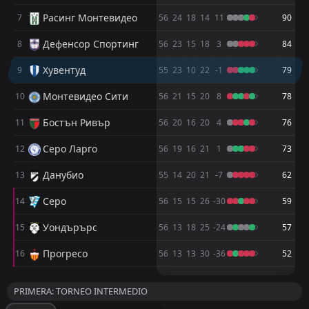
Ливърпул Монтевидео
Ливърпул Монтевидео
9
9
0
0
Расинг Монтевидео
7
56
24
18
14
11
90
Серо Ларго
Серо Ларго
10
10
0
0
Дефенсор Спортинг
8
56
23
15
18
3
84
Дефенсор Спортинг
Дефенсор Спортинг
11
11
0
0
Хувентуд
9
55
23
10
22
-1
79
Бостън Ривър
Бостън Ривър
12
12
0
0
Монтевидео Сити
10
56
21
15
20
8
78
Данубио
Данубио
13
13
0
0
Бостън Ривър
11
56
20
16
20
4
76
Хувентуд
Хувентуд
14
14
0
0
Серо Ларго
12
56
19
16
21
1
73
Прогресо
Прогресо
15
15
0
0
Данубио
13
55
14
20
21
-7
62
Серо
Серо
16
16
0
0
Серо
14
56
15
15
26
-30
59
Уондърърс
15
56
13
18
25
-24
57
Прогресо
16
56
13
13
30
-36
52
М
М
П
П
Р
Р
З
З
Т
Т
PRIMERA: TORNEO INTERMEDIO
Депортиво Малдонадо
Депортиво Малдонадо
1
1
0
0