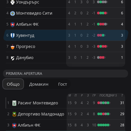
Уондърърс
3
4
1
3
0
3
6
Серо
Серо
14
14
0
0
Монтевидео Сити
4
4
2
0
2
-1
6
Уондърърс
Уондърърс
15
15
0
0
Албиън ФК
5
4
1
1
2
-1
4
Прогресо
Прогресо
16
16
0
0
Хувентуд
6
3
1
0
2
-2
3
Прогресо
7
4
1
0
3
-3
3
Данубио
8
3
0
1
2
-3
1
М
М
П
П
Р
Р
З
З
Т
Т
PRIMERA: APERTURA
Пенярол
Пенярол
1
1
0
0
Общо
Домакин
Гост
Серо Ларго
Серо Ларго
2
2
0
0
М
П
Р
З
ГР
ПОСЛЕДНИ 5
Т
Сентрал Еспаньол
Сентрал Еспаньол
3
3
0
0
Расинг Монтевидео
1
15
9
4
2
9
31
Расинг Монтевидео
Расинг Монтевидео
4
4
0
0
Депортиво Малдонадо
2
15
9
2
4
8
29
Ливърпул Монтевидео
Ливърпул Монтевидео
5
5
0
0
Албиън ФК
3
15
8
4
3
10
28