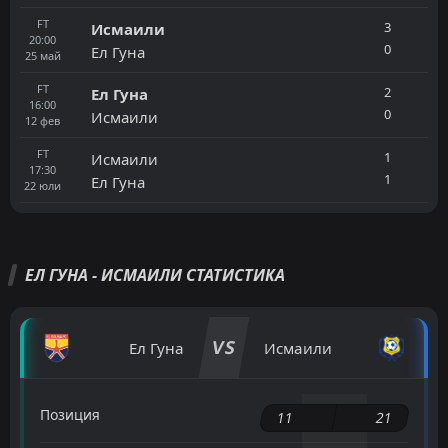
FT
3
Исмаили
20:00
0
Ел Гуна
25
май
FT
2
Ел Гуна
16:00
0
Исмаили
12
фев
FT
1
Исмаили
17:30
1
Ел Гуна
22
юли
ЕЛ ГУНА - ИСМАИЛИ СТАТИСТИКА
VS
Ел Гуна
Исмаили
Позиция
11
21