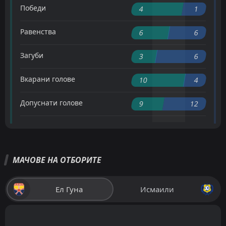
Победи
4
1
Равенства
6
6
Загуби
3
6
Вкарани голове
10
4
Допуснати голове
9
12
МАЧОВЕ НА ОТБОРИТЕ
Ел Гуна
Исмаили