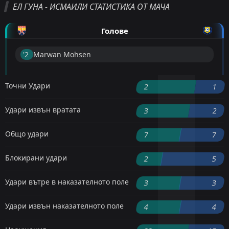
ЕЛ ГУНА - ИСМАИЛИ СТАТИСТИКА ОТ МАЧА
Голове
'2 ︎
Marwan Mohsen
Точни Удари
2
1
Удари извън вратата
3
2
Общо удари
7
7
Блокирани удари
2
5
Удари вътре в наказателното поле
3
3
Удари извън наказателното поле
4
4