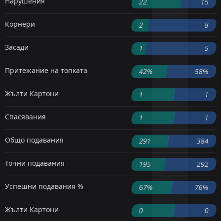
Нарушения
22
15
Корнери
2
8
Засади
1
5
Притежание на топката
42%
58%
Жълти Картони
1
1
Спасявания
1
1
Общо подавания
291
384
Точни подавания
195
292
Успешни подавания %
67%
76%
Жълти Картони
0
0