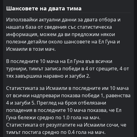
Шансовете на двата тима
Модерн Спорт
Фарко
15
20
6
7
0
1
5
2
1
4
5
5
Използвайки актуални данни за двата отбора и
Харас Ел Ходуд
Араб Контрактърс
13
19
8
5
0
0
5
4
3
1
5
4
нашата база от сведения със статистическа
Фарко
Харас Ел Ходуд
20
19
6
5
1
1
2
1
3
3
5
4
информация, можем да ви предложим някои
полезни детайли около шансовете на Ел Гуна и
Исмаили
Талел Ел Геиш
16
21
4
7
0
0
2
3
2
4
2
3
Исмаили в този мач.
В последните 10 мача на Ел Гуна във всички
турнири, тимът записа победи в 4 от срещите, 4 от
тях завършиха наравно и загуби 2.
Статистиката за Исмаили в последните им 10 мача
от всички надпревари показва победи 1, равенства
4 и загуби 5. Преглед на броя отбелязани
попадения в последните 10 мача показва, че Ел
Гуна бележи средно по 1.0 гола на мач.
Статистиката от резултатите на Исмаили сочи, че
тимът постига средно по 0.4 гола на мач.