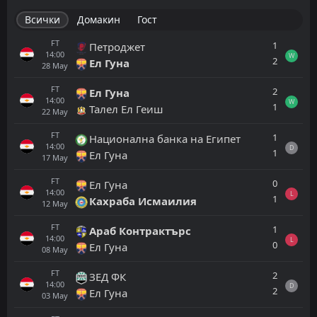
Всички
Домакин
Гост
FT
1
Петроджет
14:00
W
2
Ел Гуна
28
May
FT
2
Ел Гуна
14:00
W
1
Талел Ел Геиш
22
May
FT
1
Национална банка на Египет
14:00
D
1
Ел Гуна
17
May
FT
0
Ел Гуна
14:00
L
1
Кахраба Исмаилия
12
May
FT
1
Араб Контрактърс
14:00
L
0
Ел Гуна
08
May
FT
2
ЗЕД ФК
14:00
D
2
Ел Гуна
03
May