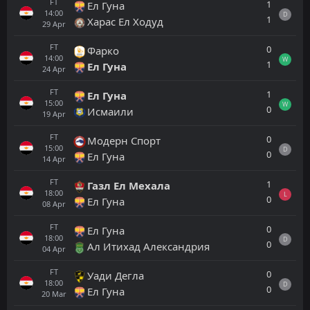
FT
1
Ел Гуна
14:00
D
1
Харас Ел Ходуд
29
Apr
FT
0
Фарко
14:00
W
1
Ел Гуна
24
Apr
FT
1
Ел Гуна
15:00
W
0
Исмаили
19
Apr
FT
0
Модерн Спорт
15:00
D
0
Ел Гуна
14
Apr
FT
1
Газл Ел Мехала
18:00
L
0
Ел Гуна
08
Apr
FT
0
Ел Гуна
18:00
D
0
Ал Итихад Александрия
04
Apr
FT
0
Уади Дегла
18:00
D
0
Ел Гуна
20
Mar