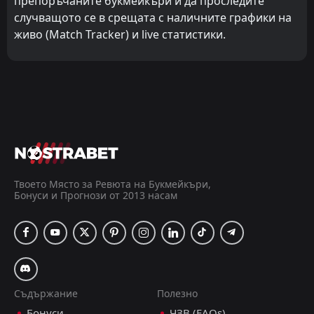
препоръчаните букмейкъри и да проследите
случващото се в срещата с наличните графики на
живо (Match Tracker) и live статистики.
Твоето Място за Ревюта на Букмейкъри,
Бонуси и Прогнози от 2013 насам
Съдържание
Полезно
Бонуси
ЧЗВ (FAQs)