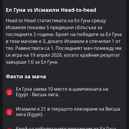
Ел Гуна vs Исмаили Head-to-head
Head to Head статистиката на Ел Гуна срещу
Исмаили показва 5 предишни сблъсъка за
последните 2 години. Броят на победите за Ел Гуна
в тези мачове е 3, докато Исмаили е спечелил 1 от
тях. Равенствата са 1. Последният мач помежду им
се игра на 19 април 2026, когато крайния резултат
завърши 1:0 за Ел Гуна.
Факти за мача
Ел Гуна заема 10 място в шампионата на
Egypt - Висша лига.
Исмаили е 21 в текущото класиране на Висша
лига (Egypt).
Брой на отбелязаните попадения от Ел Гуна