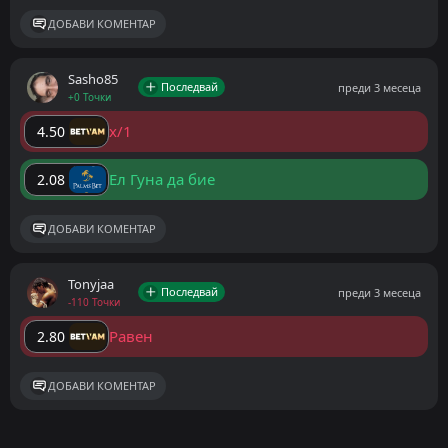
ДОБАВИ КОМЕНТАР
Sasho85
Последвай
преди 3 месеца
+0 Точки
x/1
4.50
Ел Гуна да бие
2.08
ДОБАВИ КОМЕНТАР
Tonyjaa
Последвай
преди 3 месеца
-110 Точки
Равен
2.80
ДОБАВИ КОМЕНТАР