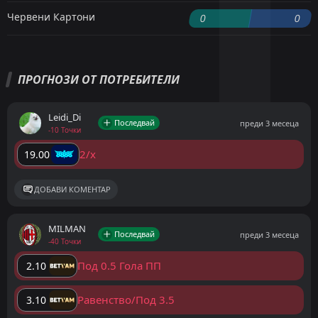
Червени Картони
0
0
ПРОГНОЗИ ОТ ПОТРЕБИТЕЛИ
Leidi_Di
Последвай
преди 3 месеца
-10 Точки
2/x
19.00
ДОБАВИ КОМЕНТАР
MILMAN
Последвай
преди 3 месеца
-40 Точки
Под 0.5 Гола ПП
2.10
Равенство/Под 3.5
3.10