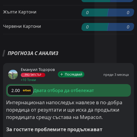
Жълти Картони
0
0
Червени Картони
0
0
ПРОГНОЗА С АНАЛИЗ
Емануил Тодоров
Последвай
преди 3 месеца
PRO ТИПСТЪР
+10 Точки
Двата отбора да отбележат
2.00
Интернационал напоследък навлезе в по-добра
поредица от резултати и ще иска да продължи
поредицата срещу състава на Мирасол.
За гостите проблемите продължават