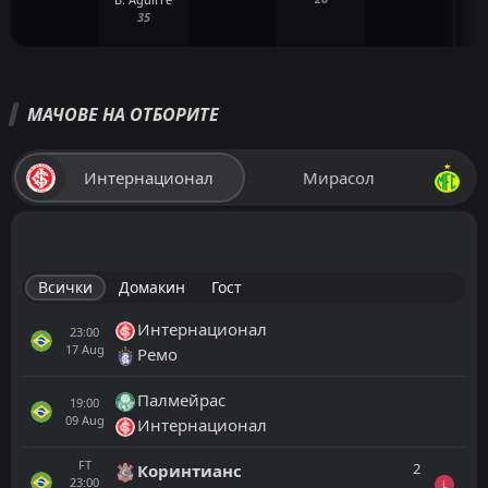
35
МАЧОВЕ НА ОТБОРИТЕ
Интернационал
Мирасол
Всички
Домакин
Гост
Интернационал
23:00
17
Aug
Ремо
Палмейрас
19:00
09
Aug
Интернационал
FT
2
Коринтианс
23:00
L