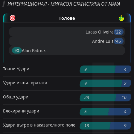
ИНТЕРНАЦИОНАЛ - МИРАСОЛ СТАТИСТИКА ОТ МАЧА
Голове
Lucas Oliveira
'22 ︎
Andre Luis
'45 ︎
'90 ︎
Alan Patrick
Точни Удари
9
4
Удари извън вратата
9
2
Общо удари
23
10
Блокирани удари
5
4
Удари вътре в наказателното поле
13
9