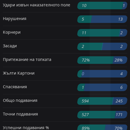
Удари извън наказателното поле
10
1
Нарушения
5
13
Корнери
11
2
Засади
2
2
Притежание на топката
72%
28%
Жълти Картони
0
4
Спасявания
1
6
Общо подавания
594
245
Точни подавания
527
171
Успешни подавания %
89%
70%