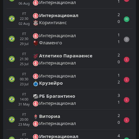
1
Интернационал
06
Aug
FT
2
Интернационал
22:30
W
0
Коринтианс
02
Aug
FT
1
Интернационал
22:30
D
1
Фламенго
29
Jul
FT
2
Атлетико Паранаенсе
21:30
L
0
Интернационал
25
Jul
FT
1
Интернационал
00:30
L
2
Крузейро
23
Jul
FT
3
РБ Брагантино
14:00
L
1
Интернационал
31
May
FT
2
Виториа
20:00
L
0
Интернационал
23
May
FT
4
Интернационал