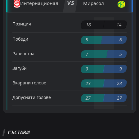
VS
Интернационал
Мирасол
Позиция
16
14
Победи
5
6
Равенства
7
5
Загуби
9
9
Вкарани голове
23
23
Допуснати голове
27
27
СЪСТАВИ