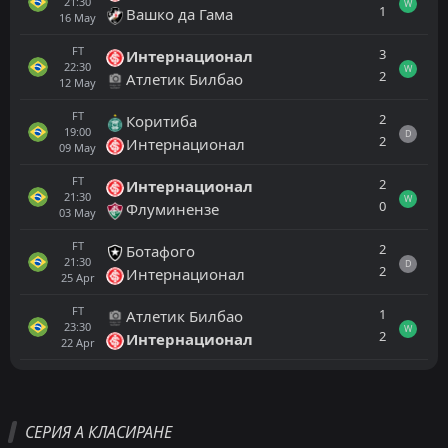
21:30
W
1
Вашко да Гама
16
May
FT
3
Интернационал
22:30
W
2
Атлетик Билбао
12
May
FT
2
Коритиба
19:00
D
2
Интернационал
09
May
FT
2
Интернационал
21:30
W
0
Флуминензе
03
May
FT
2
Ботафого
21:30
D
2
Интернационал
25
Apr
FT
1
Атлетик Билбао
23:30
W
2
Интернационал
22
Apr
Всички
Домакин
Гост
СЕРИЯ А КЛАСИРАНЕ