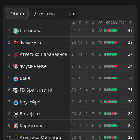
ЛДУ де Кито
22:00
20
Aug
Мирасол
Общо
Домакин
Гост
Мирасол
М
П
Р
З
ГР
ПОСЛЕДНИ 5
Т
21:30
16
Aug
Фламенго
Палмейрас
1
21
14
5
2
22
47
Фламенго
2
20
11
6
3
19
39
Мирасол
22:00
13
Aug
ЛДУ де Кито
Атлетико Паранаенсе
3
21
11
4
6
9
37
Крузейро
14:00
Флуминензе
4
21
9
7
5
5
34
09
Aug
Мирасол
Баия
5
21
8
8
5
4
32
FT
1
Гремио
22:30
L
РБ Брагантино
6
20
9
4
7
6
31
0
Мирасол
05
Aug
Крузейро
7
21
8
6
7
-3
30
FT
1
Мирасол
21:00
D
1
Гремио
02
Ботафого
Aug
8
20
8
5
7
2
29
FT
2
Мирасол
Коринтианс
9
21
7
8
6
2
29
22:30
W
1
Ремо
29
Jul
Атлетико Минейро
10
20
8
4
8
0
28