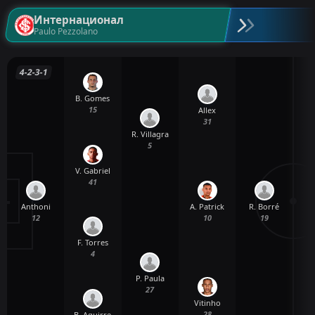
Интернационал
Paulo Pezzolano
4-2-3-1
B. Gomes
15
Allex
31
R. Villagra
5
V. Gabriel
41
Anthoni
R. Borré
A. Patrick
12
19
10
F. Torres
4
P. Paula
27
Vitinho
28
B. Aguirre