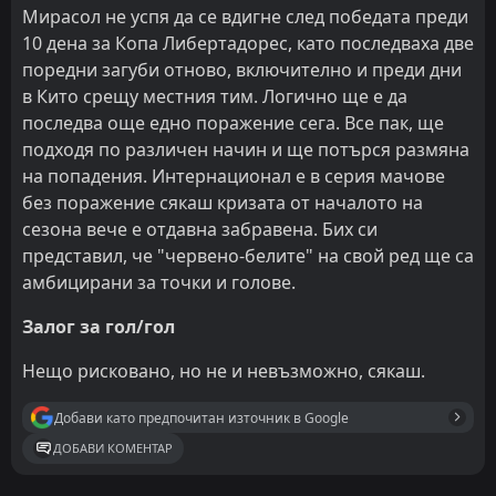
Мирасол не успя да се вдигне след победата преди
10 дена за Копа Либертадорес, като последваха две
поредни загуби отново, включително и преди дни
в Кито срещу местния тим. Логично ще е да
последва още едно поражение сега. Все пак, ще
подходя по различен начин и ще потърся размяна
на попадения. Интернационал е в серия мачове
без поражение сякаш кризата от началото на
сезона вече е отдавна забравена. Бих си
представил, че "червено-белите" на свой ред ще са
амбицирани за точки и голове.
Залог за гол/гол
Нещо рисковано, но не и невъзможно, сякаш.
Добави като предпочитан източник в Google
ДОБАВИ КОМЕНТАР