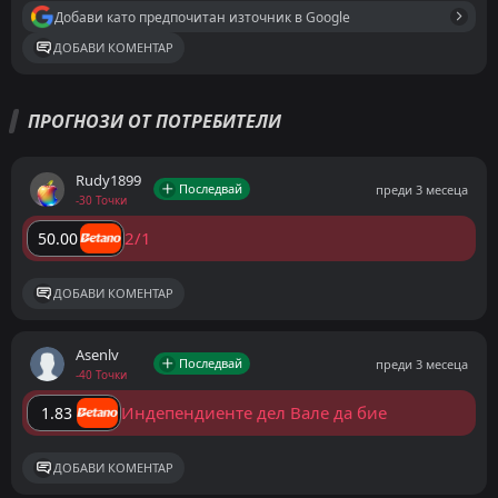
Добави като предпочитан източник в Google
ДОБАВИ КОМЕНТАР
ПРОГНОЗИ ОТ ПОТРЕБИТЕЛИ
Rudy1899
Последвай
преди 3 месеца
-30 Точки
2/1
50.00
ДОБАВИ КОМЕНТАР
Asenlv
Последвай
преди 3 месеца
-40 Точки
Индепендиенте дел Вале да бие
1.83
ДОБАВИ КОМЕНТАР