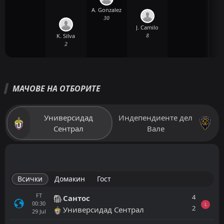
A. Gonzalez
30
J. Camilo
8
K. Silva
2
МАЧОВЕ НА ОТБОРИТЕ
Универсидад
Индепендиенте дел
Сентрал
Вале
Всички
Домакин
Гост
FT
4
Сантос
00:30
L
2
Универсидад Сентрал
29
Jul