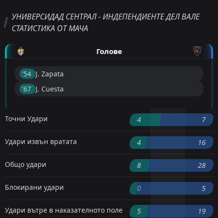
УНИВЕРСИДАД СЕНТРАЛ - ИНДЕПЕНДИЕНТЕ ДЕЛ ВАЛЕ
СТАТИСТИКА ОТ МАЧА
Голове
'54 ︎
J. Zapata
'67 ︎
J. Cuesta
Точни Удари
4
7
Удари извън вратата
4
16
Общо удари
8
28
Блокирани удари
0
5
Удари вътре в наказателното поле
5
19