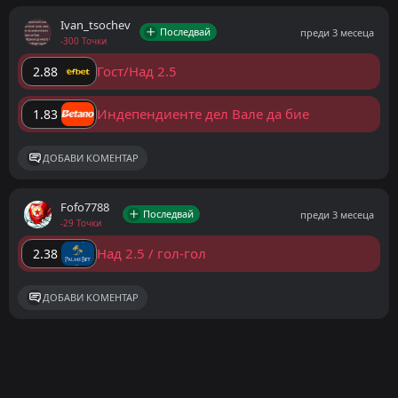
Ivan_tsochev
Последвай
преди 3 месеца
-300 Точки
Гост/Над 2.5
2.88
Индепендиенте дел Вале да бие
1.83
ДОБАВИ КОМЕНТАР
Fofo7788
Последвай
преди 3 месеца
-29 Точки
Над 2.5 / гол-гол
2.38
ДОБАВИ КОМЕНТАР