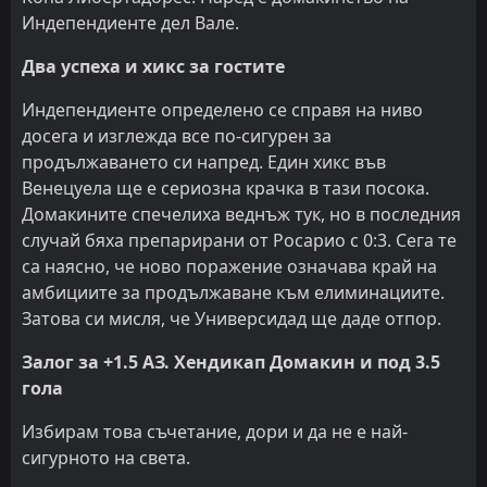
Индепендиенте дел Вале.
Два успеха и хикс за гостите
Индепендиенте определено се справя на ниво
досега и изглежда все по-сигурен за
продължаването си напред. Един хикс във
Венецуела ще е сериозна крачка в тази посока.
Домакините спечелиха веднъж тук, но в последния
случай бяха препарирани от Росарио с 0:3. Сега те
са наясно, че ново поражение означава край на
амбициите за продължаване към елиминациите.
Затова си мисля, че Универсидад ще даде отпор.
Залог за +1.5 АЗ. Хендикап Домакин и под 3.5
гола
Избирам това съчетание, дори и да не е най-
сигурното на света.