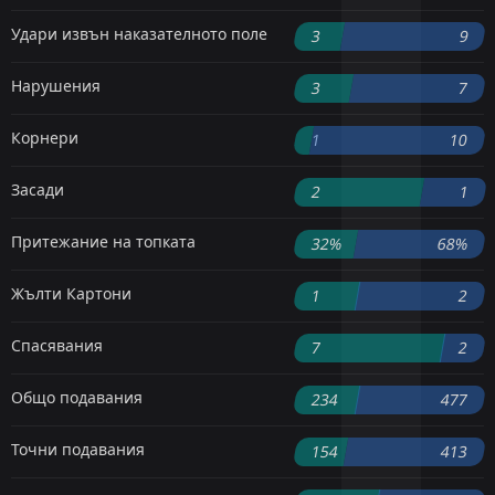
Удари извън наказателното поле
3
9
Нарушения
3
7
Корнери
1
10
Засади
2
1
Притежание на топката
32%
68%
Жълти Картони
1
2
Спасявания
7
2
Общо подавания
234
477
Точни подавания
154
413