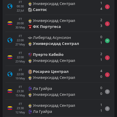
FT
1
Универсидад Сентрал
00:30
L
4
Сантос
22
Jul
FT
2
Универсидад Сентрал
20:00
L
3
ФК Португеса
30
May
FT
0
Либертад Асунсион
22:00
W
1
Универсидад Сентрал
27
May
FT
2
Пуерто Кабейо
22:00
L
1
Универсидад Сентрал
23
May
FT
4
Росарио Централ
22:00
L
0
Универсидад Сентрал
19
May
FT
0
Ла Гуайра
23:30
D
0
Универсидад Сентрал
15
May
FT
1
Универсидад Сентрал
23:30
D
1
Ла Гуайра
12
May