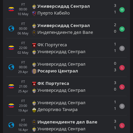
FT
3
Универсидад Сентрал
00:00
W
1
Пуерто Кабейо
10
May
FT
2
Универсидад Сентрал
00:00
W
0
Индепендиенте дел Вале
06
May
FT
1
ФК Португеса
22:00
D
1
Универсидад Сентрал
02
May
FT
0
Универсидад Сентрал
00:00
L
3
Росарио Централ
29
Apr
FT
3
ФК Португеса
21:00
L
0
Универсидад Сентрал
25
Apr
FT
1
Универсидад Сентрал
23:00
D
1
Депортиво Тачира
19
Apr
FT
3
Индепендиенте дел Вале
02:00
L
1
Универсидад Сентрал
16
Apr