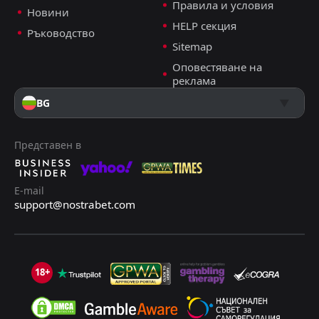
W
Правила и условия
0
Манта
Новини
04
Jul
HELP секция
Ръководство
FT
2
Гуаякил Сити
Sitemap
20:30
W
4
Индепендиенте дел Вале
31
May
Оповестяване на
реклама
FT
1
Индепендиенте дел Вале
22:00
W
0
Росарио Централ
BG
27
May
Представен в
E-mail
support@nostrabet.com
18+