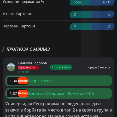
Успешни подавания %
66%
87%
Жълти Картони
0
0
Червени Картони
0
0
ПРОГНОЗА С АНАЛИЗ
Емануил Тодоров
Последвай
преди 3 месеца
PRO ТИПСТЪР
+7 Точки
Под 3.5 гола
1.34
Азиатски Хендикап: Домакин +1.5
1.37
Универсидад Сентрал има последен шанс да се
закачи в борбата за място в топ 2 на своята група в
Копа Либертадорес. Наред е домакинство на