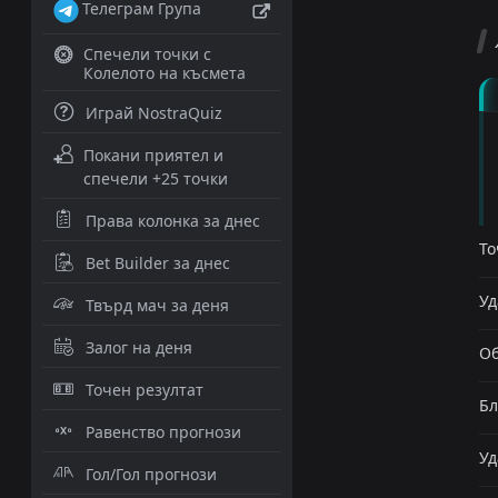
Телеграм Група
Спечели точки с
Колелото на късмета
Играй NostraQuiz
Покани приятел и
спечели +25 точки
Права колонка за днес
То
Bet Builder за днес
Уд
Твърд мач за деня
Залог на деня
Об
Точен резултат
Бл
Равенство прогнози
Уд
Гол/Гол прогнози