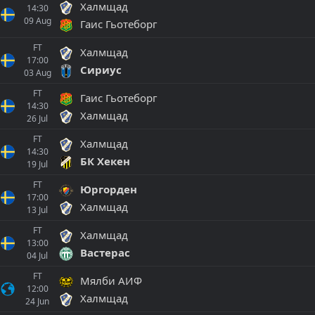
Халмщад
14:30
09
Aug
Гаис Гьотеборг
FT
Халмщад
17:00
Сириус
03
Aug
FT
Гаис Гьотеборг
14:30
Халмщад
26
Jul
FT
Халмщад
14:30
БК Хекен
19
Jul
FT
Юргорден
17:00
Халмщад
13
Jul
FT
Халмщад
13:00
Вастерас
04
Jul
FT
Мялби АИФ
12:00
Халмщад
24
Jun