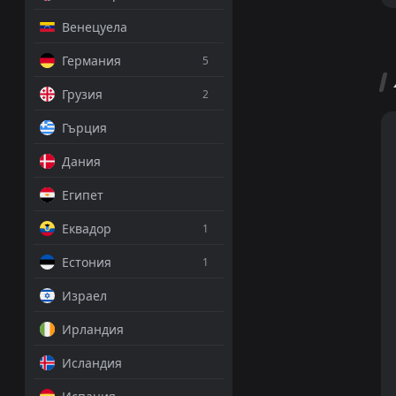
Венецуела
Германия
5
Грузия
2
Гърция
Дания
Египет
Еквадор
1
Естония
1
Израел
Ирландия
Исландия