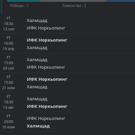
Победи - 1
Равенства - 2
FT
Халмщад
18:30
ИФК Норкьопинг
13
сеп
FT
ИФК Норкьопинг
16:00
Халмщад
19
апр
FT
Халмщад
15:00
ИФК Норкьопинг
29
сеп
FT
ИФК Норкьопинг
15:00
Халмщад
21
юли
FT
Халмщад
18:30
ИФК Норкьопинг
13
авг
FT
ИФК Норкьопинг
20:00
Халмщад
10
юли