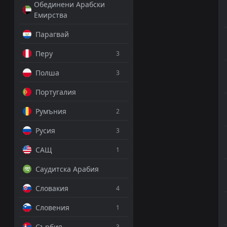
Обединени Арабски
Емирства
Парагвай
Перу
3
Полша
3
Португалия
Румъния
2
Русия
3
САЩ
1
Саудитска Арабия
Словакия
4
Словения
1
Сърбия
3