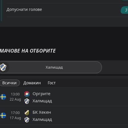
Допуснати голове
3
МАЧОВЕ НА ОТБОРИТЕ
Халмщад
Всички
Домакин
Гост
Оргрите
13:00
22
Aug
Халмщад
БК Хекен
17:00
17
Aug
Халмщад