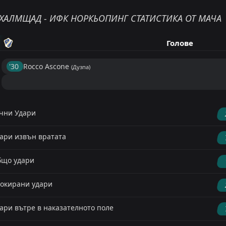
ХАЛМЩАД - ИФК НОРКЬОПИНГ СТАТИСТИКА ОТ МАЧА
Голове
'30 ︎
Rocco Ascone
(Дузпа)
чни Удари
ари извън вратата
що удари
окирани удари
ари вътре в наказателното поле