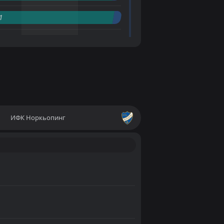
1
ИФК Норкьопинг