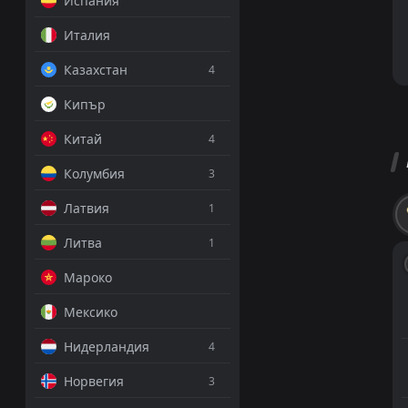
Испания
Италия
Казахстан
4
Кипър
Китай
4
Колумбия
3
Латвия
1
Литва
1
Мароко
Мексико
Нидерландия
4
Норвегия
3