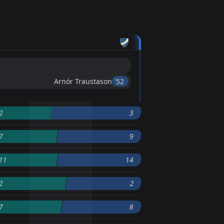
Arnór Traustason
'52 ︎
2
3
7
9
11
14
2
2
7
8