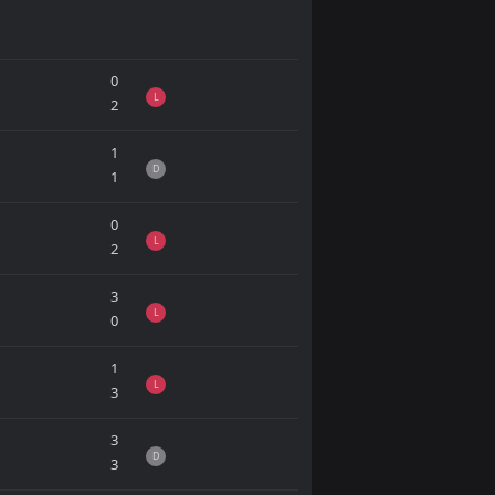
0
L
2
1
D
1
0
L
2
3
L
0
1
L
3
3
D
3