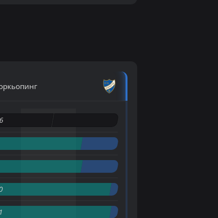
оркьопинг
6
0
1