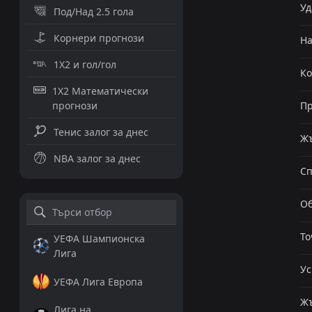
Уд
Под/Над 2.5 гола
Корнери прогнози
Н
1X2 и гол/гол
К
1X2 Математически
прогнози
Пр
Тенис залог за днес
Жъ
NBA залог за днес
Сп
Об
То
УЕФА Шампионска
Лига
Ус
УЕФА Лига Европа
Жъ
Лига на