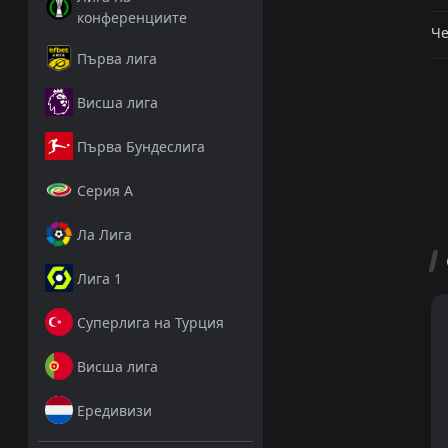
конференциите
Че
Първа лига
Висша лига
Първа Бундеслига
Серия А
Ла Лига
Лига 1
Суперлига на Турция
Висша лига
Ередивизи