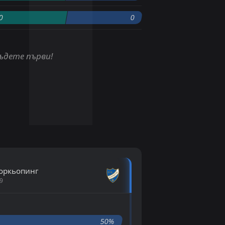
0
0
бъдете първи!
оркьопинг
9
50%