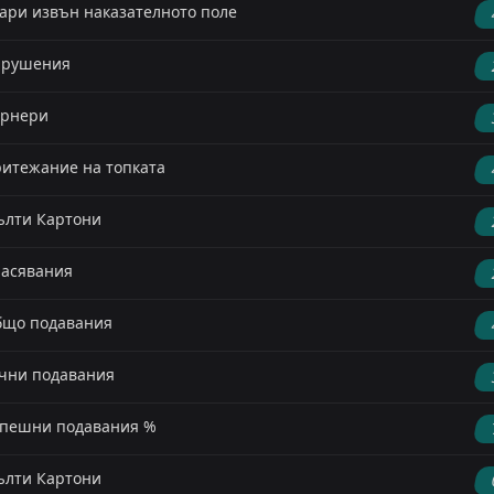
ари извън наказателното поле
арушения
орнери
итежание на топката
лти Картони
асявания
що подавания
чни подавания
пешни подавания %
лти Картони