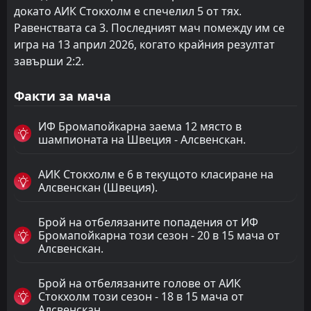
докато АИК Стокхолм е спечелил 5 от тях.
Равенствата са 3. Последният мач помежду им се
игра на 13 април 2026, когато крайния резултат
завърши 2:2.
Факти за мача
ИФ Бромапойкарна заема 12 място в
шампионата на Швеция - Алсвенскан.
АИК Стокхолм е 6 в текущото класиране на
Алсвенскан (Швеция).
Брой на отбелязаните попадения от ИФ
Бромапойкарна този сезон - 20 в 15 мача от
Алсвенскан.
Брой на отбелязаните голове от АИК
Стокхолм този сезон - 18 в 15 мача от
Алсвенскан.