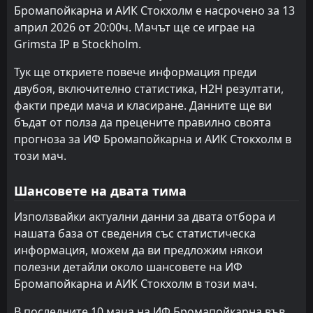
Бромапойкарна и АИК Стокхолм е насрочено за 13
FT
1
ИФ Елфсборг
БК Хекен
БК Хекен
4
4
8
7
3
3
4
3
1
1
13
12
април 2026 от 20:00ч. Мачът ще се играе на
14:30
D
1
АИК Стокхолм
03
May
Grimsta IP в Stockholm.
ИФ Елфсборг
ИФ Бромапойкарна
12
8
8
8
3
3
3
2
2
3
12
11
Тук ще откриете повече информация преди
Малмьо
Мялби АИФ
11
5
7
8
3
2
0
4
4
2
10
9
двубоя, включително статистика, H2H резултати,
АИК Стокхолм
ИФ Елфсборг
6
8
7
7
3
2
0
3
4
2
9
9
факти преди мача и класиране. Данните ще ви
бъдат от полза да прецените правилно своята
Вастерас
Хамарби
7
2
7
7
2
2
3
2
2
3
9
8
прогноза за ИФ Бромапойкарна и АИК Стокхолм в
този мач.
ИФК Гьотеборг
ИФК Гьотеборг
13
13
7
8
2
2
2
2
3
4
8
8
Мялби АИФ
Оргрите
11
14
6
8
2
2
1
0
3
6
7
6
Шансовете на двата тима
Оргрите
Гаис Гьотеборг
14
9
7
7
1
1
4
2
2
4
7
5
Използвайки актуални данни за двата отбора и
нашата база от сведения със статистическа
ИФ Бромапойкарна
Дегерфорс ИФ
12
15
7
7
1
1
3
2
3
4
6
5
информация, можем да ви предложим някои
Дегерфорс ИФ
Халмщад
15
16
8
7
1
0
2
2
5
5
5
2
полезни детайли около шансовете на ИФ
Бромапойкарна и АИК Стокхолм в този мач.
Халмщад
Калмар ФФ
10
16
8
7
1
0
2
1
5
6
5
1
В последните 10 мача на ИФ Бромапойкарна във