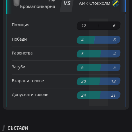
VS
АИК Стокхолм
Бромапойкарна
Позиция
12
6
Победи
4
6
Равенства
5
4
Загуби
6
5
Вкарани голове
20
18
Допуснати голове
24
21
СЪСТАВИ