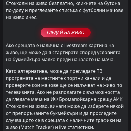
Стокхолм на живо безплатно, кликнете на бутона
по-долу и прегледайте списъка с футболни мачове
на живо днес.
ГЛЕДАЙ НА ЖИВО
Ако срещата е налична с livestream картина на
живо, ще може да я стартирате според условията
на букмейкъра малко преди началото на мача.
Като алтернатива, може да прегледате ТВ
програмата на местните спортни канали и да
проверите кои мачове ще се излъчват на живо по
телевизията. Ако не разполагате с възможността
да гледате мача на ИФ Бромапойкарна срещу АИК
Стокхолм на живо, винаги може да изберете някой
от препоръчаните букмейкъри и да проследите
случващото се в срещата с наличните графики на
живо (Match Tracker) и live статистики.