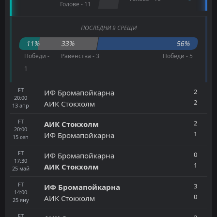
Голове - 11
ПОСЛЕДНИ 9 СРЕЩИ
11%
33%
56%
Победи -
Равенства - 3
Победи - 5
1
FT
2
ИФ Бромапойкарна
20:00
2
АИК Стокхолм
13
апр
FT
2
АИК Стокхолм
20:00
1
ИФ Бромапойкарна
15
сеп
FT
0
ИФ Бромапойкарна
17:30
1
АИК Стокхолм
25
май
FT
3
ИФ Бромапойкарна
14:00
0
АИК Стокхолм
25
яну
FT