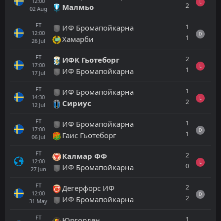
12:00
L
2
Малмьо
02
Aug
FT
1
ИФ Бромапойкарна
12:00
D
1
Хамарби
26
Jul
FT
2
ИФК Гьотеборг
17:00
L
1
ИФ Бромапойкарна
17
Jul
FT
1
ИФ Бромапойкарна
14:30
L
2
Сириус
12
Jul
FT
1
ИФ Бромапойкарна
17:00
D
1
Гаис Гьотеборг
06
Jul
FT
2
Калмар ФФ
12:00
L
0
ИФ Бромапойкарна
27
Jun
FT
2
Дегерфорс ИФ
12:00
D
2
ИФ Бромапойкарна
31
May
FT
1
Юргорден