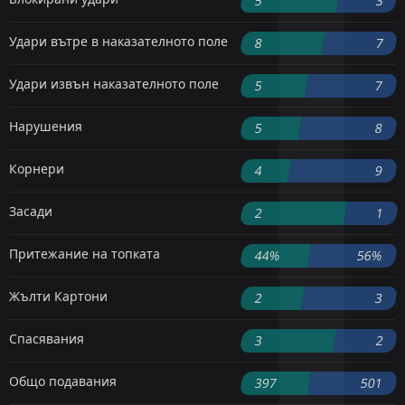
5
3
Удари вътре в наказателното поле
8
7
Удари извън наказателното поле
5
7
Нарушения
5
8
Корнери
4
9
Засади
2
1
Притежание на топката
44%
56%
Жълти Картони
2
3
Спасявания
3
2
Общо подавания
397
501