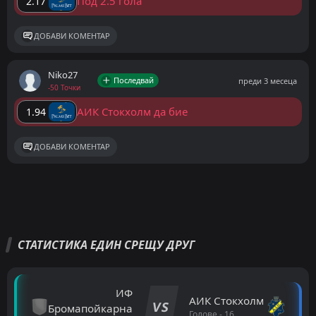
Под 2.5 гола
2.17
ДОБАВИ КОМЕНТАР
Niko27
Последвай
преди 3 месеца
-50 Точки
АИК Стокхолм да бие
1.94
ДОБАВИ КОМЕНТАР
СТАТИСТИКА ЕДИН СРЕЩУ ДРУГ
ИФ
АИК Стокхолм
VS
Бромапойкарна
Голове - 16