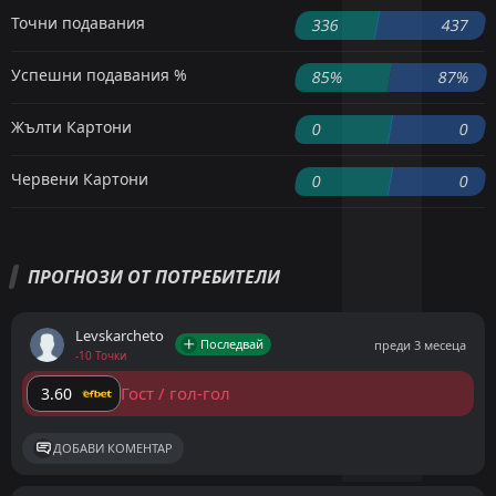
Точни подавания
336
437
Успешни подавания %
85%
87%
Жълти Картони
0
0
Червени Картони
0
0
ПРОГНОЗИ ОТ ПОТРЕБИТЕЛИ
Levskarcheto
Последвай
преди 3 месеца
-10 Точки
Гост / гол-гол
3.60
ДОБАВИ КОМЕНТАР