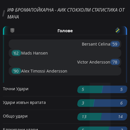
ИФ БРОМАПОЙКАРНА - АИК СТОКХОЛМ СТАТИСТИКА ОТ
МАЧА
Голове
Bersant Celina
'59 ︎
'62 ︎
Mads Hansen
Victor Andersson
'78 ︎
'90 ︎
Alex Timossi Andersson
Точни Удари
5
5
Удари извън вратата
3
6
Общо удари
13
14
Блокирани удари