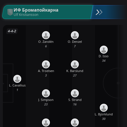
ИФ Бромапойкарна
Ulf Kristiansson
4-4-2
O. Zandén
O. Denzel
6
7
D. Isso
34
A. Troelsen
K. Barslund
3
27
L. Cavallius
T.
1
J. Simpson
S. Strand
23
16
L. Björklund
30