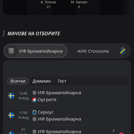
A. Timossi
M. Hansen
21
9
МАЧОВЕ НА ОТБОРИТЕ
ИФ Бромапойкарна
АИК Стокхолм
Всички
Домакин
Гост
ИФ Бромапойкарна
12:00
16
Aug
Оргрите
Сириус
17:00
10
Aug
ИФ Бромапойкарна
FT
1
ИФ Бромапойкарна