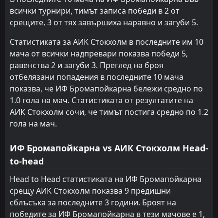
всички турнири, тимът записа победи в 2 от
срещите, 3 от тях завършиха наравно и загуби 5.
Статистиката за АИК Стокхолм в последните им 10
мача от всички надпревари показва победи 5,
равенства 2 и загуби 3. Преглед на броя
отбелязани попадения в последните 10 мача
показва, че ИФ Бромапойкарна бележи средно по
1.0 гола на мач. Статистиката от резултатите на
АИК Стокхолм сочи, че тимът постига средно по 1.2
гола на мач.
ИФ Бромапойкарна vs АИК Стокхолм Head-
to-head
Head to Head статистиката на ИФ Бромапойкарна
срещу АИК Стокхолм показва 9 предишни
сблъсъка за последните 3 години. Броят на
победите за ИФ Бромапойкарна в тези мачове е 1,