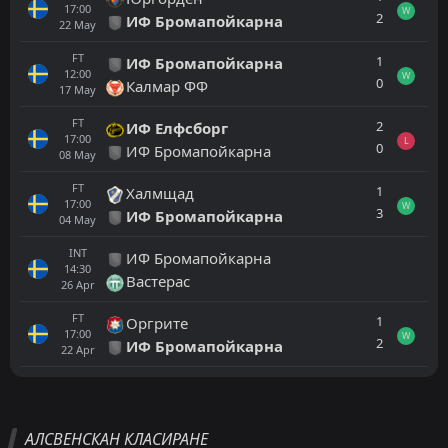
17:00
W
2
ИФ Бромапойкарна
22
May
FT
1
ИФ Бромапойкарна
12:00
W
0
Калмар ФФ
17
May
FT
2
ИФ Елфсборг
17:00
L
0
ИФ Бромапойкарна
08
May
FT
1
Халмщад
17:00
W
3
ИФ Бромапойкарна
04
May
INT
ИФ Бромапойкарна
14:30
Вастерас
26
Apr
FT
1
Оргрите
17:00
W
2
ИФ Бромапойкарна
22
Apr
Всички
Домакин
Гост
АЛСВЕНСКАН КЛАСИРАНЕ