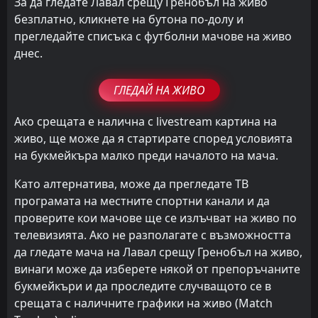
За да гледате Лавал срещу Гренобъл на живо
безплатно, кликнете на бутона по-долу и
прегледайте списъка с футболни мачове на живо
днес.
ГЛЕДАЙ НА ЖИВО
Ако срещата е налична с livestream картина на
живо, ще може да я стартирате според условията
на букмейкъра малко преди началото на мача.
Като алтернатива, може да прегледате ТВ
програмата на местните спортни канали и да
проверите кои мачове ще се излъчват на живо по
телевизията. Ако не разполагате с възможността
да гледате мача на Лавал срещу Гренобъл на живо,
винаги може да изберете някой от препоръчаните
букмейкъри и да проследите случващото се в
срещата с наличните графики на живо (Match