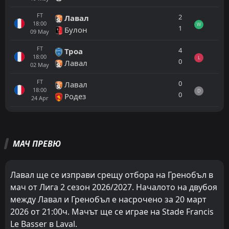
FT
2
Лавал
18:00
W
1
Булон
09
May
FT
4
Троа
18:00
L
0
Лавал
02
May
FT
0
Лавал
18:00
D
0
Родез
24
Apr
Всички
Домакин
Гост
МАЧ ПРЕВЮ
Гренобъл
18:45
14
Aug
Метц
Лавал ще се изправи срещу отбора на Гренобъл в
мач от Лига 2 сезон 2026/2027. Началото на двубоя
Дюнкерк
18:45
между Лавал и Гренобъл е насрочено за 20 март
08
Aug
Гренобъл
2026 от 21:00ч. Мачът ще се играе на Stade Francis
FT
3
Le Basser в Laval.
Andrézieux
17:45