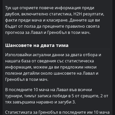
L
2
Гренобъл
01
Aug
Тук ще откриете повече информация преди
FT
двубоя, включително статистика, H2H резултати,
1
Клермон Фут
15:00
D
1
факти преди мача и класиране. Данните ще ви
Гренобъл
01
Aug
бъдат от полза да прецените правилно своята
Гренобъл
TBD
прогноза за Лавал и Гренобъл в този мач.
14:00
Троа
25
Jul
Шансовете на двата тима
FT
1
Сошо
13:00
L
0
Гренобъл
Използвайки актуални данни за двата отбора и
18
Jul
нашата база от сведения със статистическа
FT
5
Гренобъл
информация, можем да ви предложим някои
17:00
W
2
Villefranche
15
Jul
полезни детайли около шансовете на Лавал и
Гренобъл в този мач.
FT
0
Гренобъл
15:00
D
0
Bourg-en-bresse 01
11
Jul
В последните 10 мача на Лавал във всички
турнири, тимът записа победи в 5 от срещите, 2 от
FT
1
Гренобъл
18:00
W
тях завършиха наравно и загуби 3.
0
Троа
09
May
Статистиката за Гренобъл в последните им 10 мача
FT
0
Дюнкерк