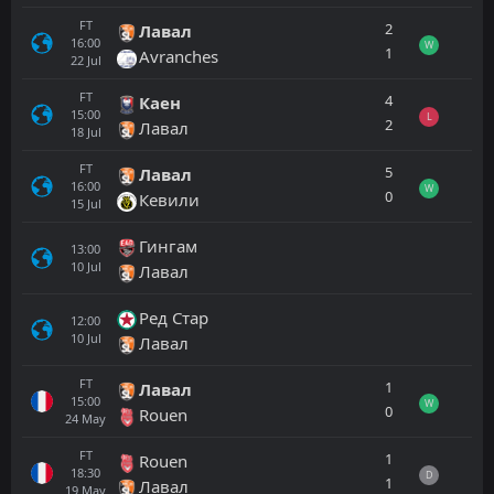
FT
2
Лавал
16:00
W
1
Avranches
22
Jul
FT
4
Каен
15:00
L
2
Лавал
18
Jul
FT
5
Лавал
16:00
W
0
Кевили
15
Jul
Гингам
13:00
10
Jul
Лавал
Ред Стар
12:00
10
Jul
Лавал
FT
1
Лавал
15:00
W
0
Rouen
24
May
FT
1
Rouen
18:30
D
1
Лавал
19
May