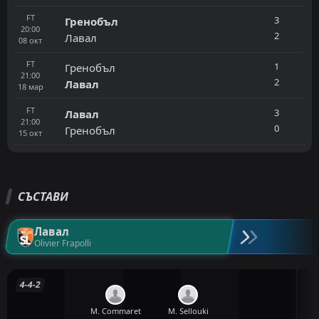
FT
3
Гренобъл
20:00
2
Лавал
08
окт
FT
1
Гренобъл
21:00
2
Лавал
18
мар
FT
3
Лавал
21:00
0
Гренобъл
15
окт
СЪСТАВИ
Лавал
Olivier Frapolli
4-4-2
M. Commaret
M. Sellouki