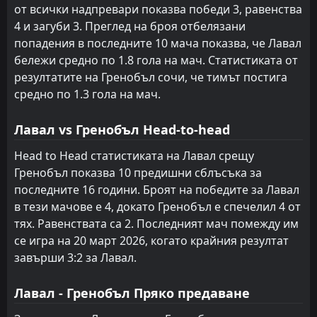
18:00
от всички надпревари показва победи 3, равенства
W
1
Гренобъл
02
May
4 и загуби 3. Преглед на броя отбелязани
FT
попадения в последните 10 мача показва, че Лавал
1
Гренобъл
12:00
D
1
бележи средно по 1.8 гола на мач. Статистиката от
Льо Ман
25
Apr
резултатите на Гренобъл сочи, че тимът постига
FT
2
Монпелие
средно по 1.3 гола на мач.
18:00
L
1
Гренобъл
17
Apr
Лавал vs Гренобъл Head-to-head
FT
1
Гингам
18:00
D
1
Гренобъл
Head to Head статистиката на Лавал срещу
10
Apr
Гренобъл показва 10 предишни сблъсъка за
FT
2
Гренобъл
последните 16 години. Броят на победите за Лавал
18:00
D
2
Клермон Фут
03
Apr
в тези мачове е 4, докато Гренобъл е спечелил 4 от
тях. Равенствата са 2. Последният мач помежду им
FT
3
Лавал
19:00
L
се игра на 20 март 2026, когато крайния резултат
2
Гренобъл
20
Mar
завърши 3:2 за Лавал.
Лавал - Гренобъл Пряко предаване