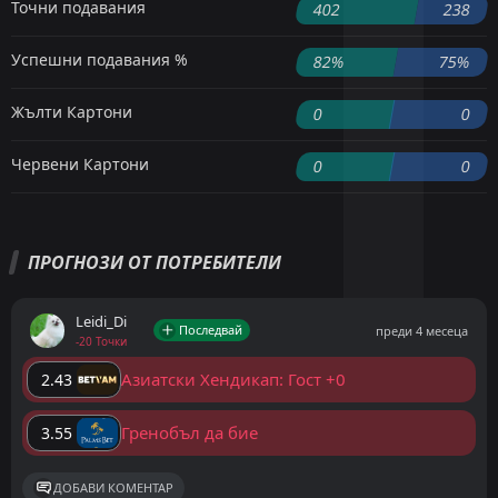
Точни подавания
402
238
Успешни подавания %
82%
75%
Жълти Картони
0
0
Червени Картони
0
0
ПРОГНОЗИ ОТ ПОТРЕБИТЕЛИ
Leidi_Di
Последвай
преди 4 месеца
-20 Точки
Азиатски Хендикап: Гост +0
2.43
Гренобъл да бие
3.55
ДОБАВИ КОМЕНТАР