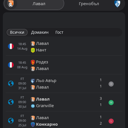
Лавал
Гренобъл
Всички
Домакин
Гост
Лавал
18:45
14
Aug
Нант
Родез
18:45
08
Aug
Лавал
FT
1
Льо Авър
09:00
D
1
Лавал
31
Jul
FT
3
Лавал
09:00
W
1
Granville
30
Jul
FT
1
Лавал
09:00
L
2
Конкарно
25
Jul