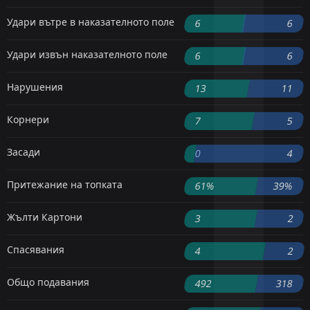
Удари вътре в наказателното поле
6
6
Удари извън наказателното поле
6
6
Нарушения
13
11
Корнери
7
5
Засади
0
4
Притежание на топката
61%
39%
Жълти Картони
3
2
Спасявания
4
2
Общо подавания
492
318