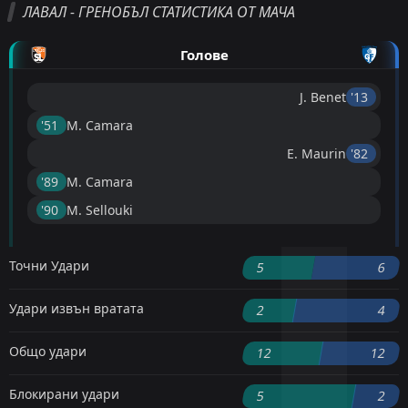
ЛАВАЛ - ГРЕНОБЪЛ СТАТИСТИКА ОТ МАЧА
Голове
J. Benet
'13 ︎
'51 ︎
M. Camara
E. Maurin
'82 ︎
'89 ︎
M. Camara
'90 ︎
M. Sellouki
Точни Удари
5
6
Удари извън вратата
2
4
Общо удари
12
12
Блокирани удари
5
2