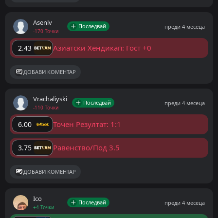
Asenlv
Последвай
преди 4 месеца
-170 Точки
Азиатски Хендикап: Гост +0
2.43
ДОБАВИ КОМЕНТАР
Vrachaliyski
Последвай
преди 4 месеца
-110 Точки
Точен Резултат: 1:1
6.00
Равенство/Под 3.5
3.75
ДОБАВИ КОМЕНТАР
Ico
Последвай
преди 4 месеца
+4 Точки