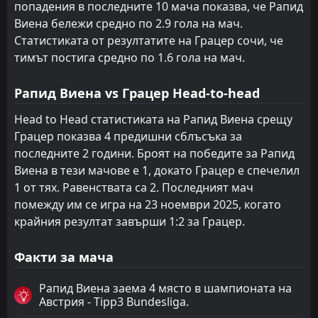
попадения в последните 10 мача показва, че Рапид
Виена бележи средно по 2.9 гола на мач.
Статистиката от резултатите на Гpaцер сочи, че
тимът постига средно по 1.6 гола на мач.
Рапид Виена vs Гpaцер Head-to-head
Head to Head статистиката на Рапид Виена срещу
Гpaцер показва 4 предишни сблъсъка за
последните 2 години. Броят на победите за Рапид
Виена в тези мачове е 1, докато Гpaцер е спечелил
1 от тях. Равенствата са 2. Последният мач
помежду им се игра на 23 ноември 2025, когато
крайния резултат завърши 1:2 за Гpaцер.
Факти за мача
Рапид Виена заема 4 място в шампионата на
Австрия - Tipp3 Bundesliga.