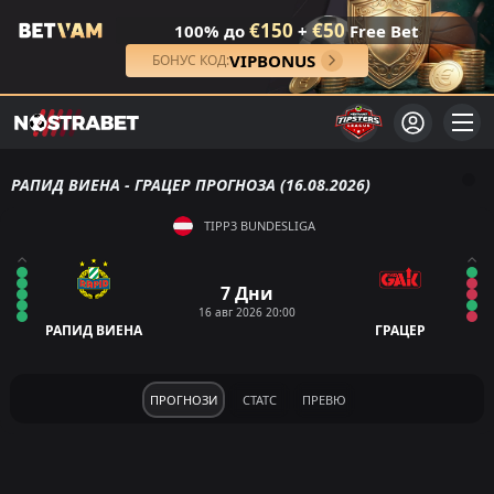
€150
€50
100% до
+
Free Bet
VIPBONUS
БОНУС КОД:
РАПИД ВИЕНА - ГPAЦЕР ПРОГНОЗА (16.08.2026)
TIPP3 BUNDESLIGA
7 Дни
16 авг 2026 20:00
РАПИД ВИЕНА
ГPAЦЕР
ПРОГНОЗИ
СТАТС
ПРЕВЮ