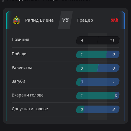
VS
Рапид Виена
Гpaцер
Позиция
4
11
Победи
1
0
Равенства
0
0
Загуби
0
1
Вкарани голове
1
0
Допуснати голове
0
3