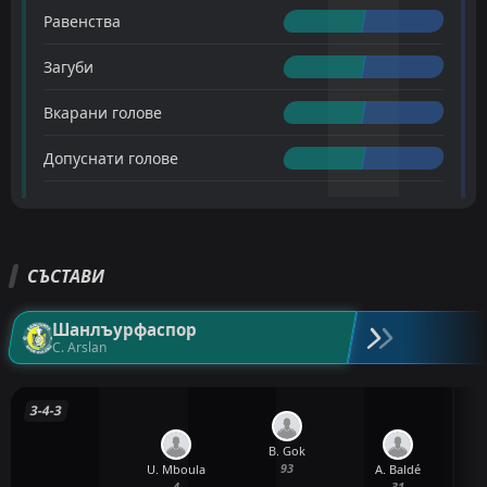
Равенства
Загуби
Вкарани голове
Допуснати голове
СЪСТАВИ
Шанлъурфаспор
C. Arslan
3-4-3
B. Gok
93
U. Mboula
A. Baldé
4
31