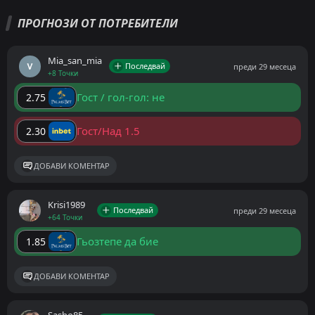
ПРОГНОЗИ ОТ ПОТРЕБИТЕЛИ
Mia_san_mia
Последвай
преди 29 месеца
+8 Точки
Гост / гол-гол: не
2.75
Гост/Над 1.5
2.30
ДОБАВИ КОМЕНТАР
Krisi1989
Последвай
преди 29 месеца
+64 Точки
Гьозтепе да бие
1.85
ДОБАВИ КОМЕНТАР