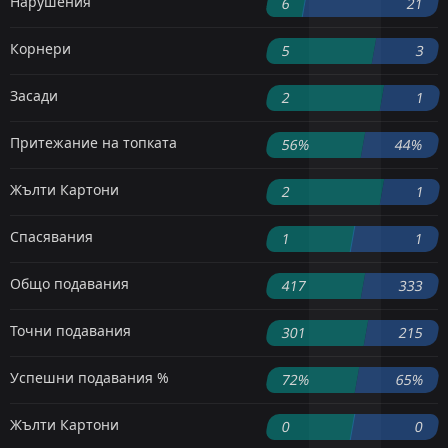
Нарушения
6
21
Корнери
5
3
Засади
2
1
Притежание на топката
56%
44%
Жълти Картони
2
1
Спасявания
1
1
Общо подавания
417
333
Точни подавания
301
215
Успешни подавания %
72%
65%
Жълти Картони
0
0