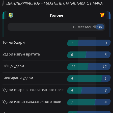
ШАНЛЪУРФАСПОР - ГЬОЗТЕПЕ СТАТИСТИКА ОТ МАЧА
Голове
B. Messaoudi
'36 ︎
Точни Удари
1
3
Удари извън вратата
6
8
Общо удари
11
12
Блокирани удари
4
1
Удари вътре в наказателното поле
4
8
Удари извън наказателното поле
7
4