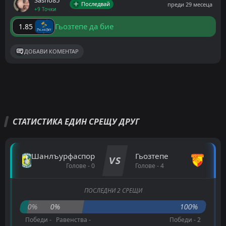
Sasho85
Последвай
преди 29 месеца
+9 Точки
Гьозтепе да бие
1.85
ДОБАВИ КОМЕНТАР
СТАТИСТИКА ЕДИН СРЕЩУ ДРУГ
Шанлъурфаспор
Гьозтепе
VS
Голове - 0
Голове - 4
ПОСЛЕДНИ 2 СРЕЩИ
0%
0%
100%
Победи -
Равенства -
Победи - 2