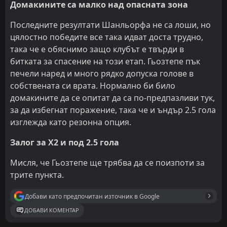
Домакините са малко над опасната зона
Последните резултати Шанльорфа не са лоши, но
цялостно победите все така идват доста трудно,
така че е обяснимо защо клубът е твърди в
битката за спасение на този етап. Гьозтепе пък
печели наред и много рядко допуска голове в
собствената си врата. Нормално би било
домакините да се опитат да са по-предпазливи тук,
за да избегнат поражение, така че и ъндър 2.5 гола
изглежда като резонна опция.
Залог за Х2 и под 2.5 гола
Мисля, че Гьозтепе ще трябва да се поизпоти за
трите пункта.
Добави като предпочитан източник в Google
ДОБАВИ КОМЕНТАР