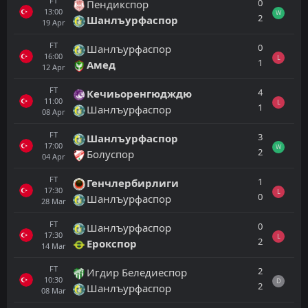
FT
0
Пендикспор
13:00
W
2
Шанлъурфаспор
19
Apr
FT
0
Шанлъурфаспор
16:00
L
1
Амед
12
Apr
FT
4
Кечиьоренгюдждю
11:00
L
1
Шанлъурфаспор
08
Apr
FT
3
Шанлъурфаспор
17:00
W
2
Болуспор
04
Apr
FT
1
Генчлербирлиги
17:30
L
0
Шанлъурфаспор
28
Mar
FT
0
Шанлъурфаспор
17:30
L
2
Ерокспор
14
Mar
FT
2
Игдир Беледиеспор
10:30
D
2
Шанлъурфаспор
08
Mar