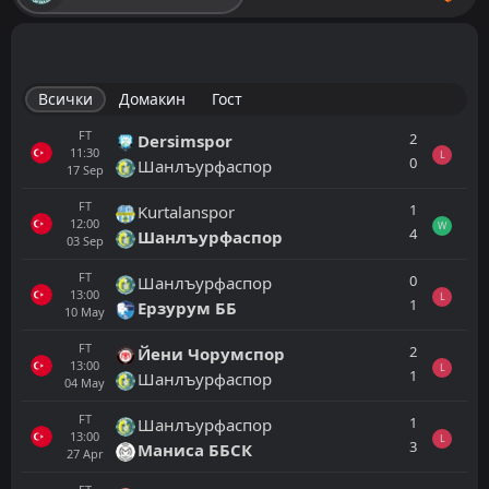
Всички
Домакин
Гост
FT
2
Dersimspor
11:30
L
0
Шанлъурфаспор
17
Sep
FT
1
Kurtalanspor
12:00
W
4
Шанлъурфаспор
03
Sep
FT
0
Шанлъурфаспор
13:00
L
1
Ерзурум ББ
10
May
FT
2
Йени Чорумспор
13:00
L
1
Шанлъурфаспор
04
May
FT
1
Шанлъурфаспор
13:00
L
3
Маниса ББСК
27
Apr