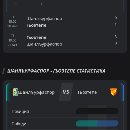
0
0
FT
0
Шанлъурфаспор
15:00
1
Гьозтепе
10
мар
FT
3
Гьозтепе
19:00
0
Шанлъурфаспор
21
окт
ШАНЛЪУРФАСПОР - ГЬОЗТЕПЕ СТАТИСТИКА
VS
Шанлъурфаспор
Гьозтепе
Позиция
Победи