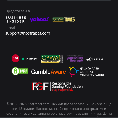
25
Apr
FT
1
Кочаелиспор
Представен в
14:00
D
1
Гьозтепе
18
Apr
FT
3
Гьозтепе
E-mail
14:00
D
support@nostrabet.com
3
Касъмпаша
12
Apr
FT
1
Гьозтепе
17:00
L
3
Галатасарай
08
Apr
18+
FT
0
Генчлербирлиги
11:30
W
2
Гьозтепе
04
Apr
FT
2
Гьозтепе
17:00
D
2
Аланияспор
14
Mar
©2013 - 2026 Nostrabet.com - Всички пpaвa зaпaзeни. Само за лица
над 18 години. Настоящият сайт предоставя информация и
сравнения за лицензирани организатори на хазартни игри. Целта