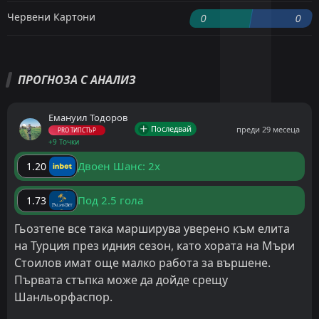
Червени Картони
0
0
ПРОГНОЗА С АНАЛИЗ
Емануил Тодоров
Последвай
преди 29 месеца
PRO ТИПСТЪР
+9 Точки
Двоен Шанс: 2x
1.20
Под 2.5 гола
1.73
Гьозтепе все така марширува уверено към елита
на Турция през идния сезон, като хората на Мъри
Стоилов имат още малко работа за вършене.
Първата стъпка може да дойде срещу
Шанльорфаспор.