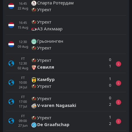
Спарта Ротердам
16:45
22
Aug
Утрехт
Утрехт
16:45
15
Aug
АЗ Алкмаар
Грьонинген
12:30
09
Aug
Утрехт
FT
0
Утрехт
12:30
L
1
Севиля
02
Aug
FT
1
Камбур
10:00
L
0
Утрехт
24
Jul
FT
0
Утрехт
17:00
L
2
V-varen Nagasaki
17
Jul
FT
1
Утрехт
09:00
L
2
De Graafschap
27
Jun