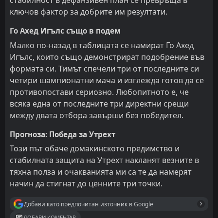
стабилност в дефанзивен план се превръща в
ключов фактор за добрите им резултати.
Го Ахед Игълс също в подем
Малко по-назад в таблицата се намират Го Ахед
Игълс, които също демонстрират подобрение във
формата си. Тимът спечели три от последните си
четири шампионатни мача и изглежда готов да се
противопостави сериозно. Любопитното е, че
всяка една от последните три директни срещи
между двата отбора завърши без победител.
Прогноза: Победа за Утрехт
Този път обаче домакинското предимство и
стабилната защита на Утрехт накланят везните в
тяхна полза и очакванията ми са те да намерят
начин да стигнат до ценните три точки.
Добави като предпочитан източник в Google
ДОБАВИ КОМЕНТАР