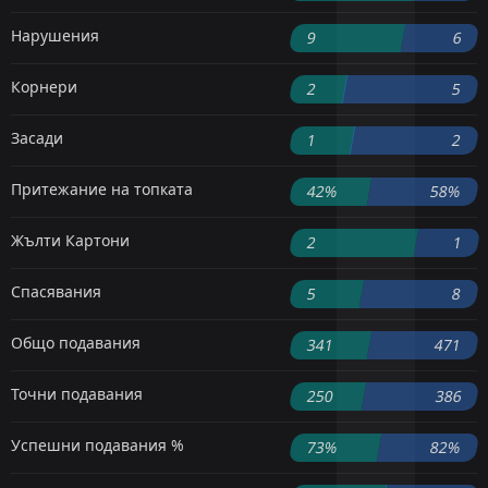
Нарушения
9
6
Корнери
2
5
Засади
1
2
Притежание на топката
42%
58%
Жълти Картони
2
1
Спасявания
5
8
Общо подавания
341
471
Точни подавания
250
386
Успешни подавания %
73%
82%