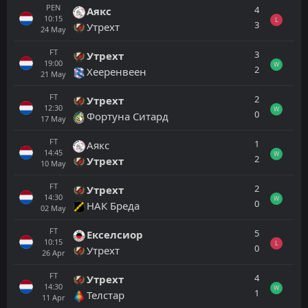
PEN
4
Аякс
10:15
L
3
Утрехт
24
May
FT
3
Утрехт
19:00
W
2
Хееренвеен
21
May
FT
2
Утрехт
12:30
W
0
Фортуна Ситард
17
May
FT
1
Аякс
14:45
W
2
Утрехт
10
May
FT
2
Утрехт
14:30
W
0
НАК Бреда
02
May
FT
5
Екселсиор
10:15
L
0
Утрехт
26
Apr
FT
4
Утрехт
14:30
W
1
Телстар
11
Apr