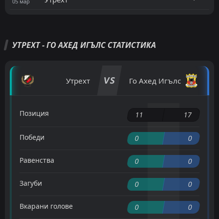
05
мар
УТРЕХТ - ГО АХЕД ИГЪЛС СТАТИСТИКА
VS
Утрехт
Го Ахед Игълс
Позиция
11
17
Победи
0
0
Равенства
0
0
Загуби
0
0
Вкарани голове
0
0