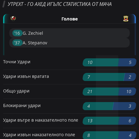
УТРЕХТ - ГО АХЕД ИГЪЛС СТАТИСТИКА ОТ МАЧА
Голове
'16 ︎
G. Zechiel
'37 ︎
A. Stepanov
Точни Удари
10
5
Удари извън вратата
7
2
Общо удари
21
10
Блокирани удари
4
3
Удари вътре в наказателното поле
13
6
Удари извън наказателното поле
8
4