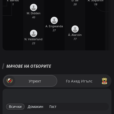
V. Barkas
A. Stepanov
S
D. de
1
18
20
M. Didden
40
A. Engwanda
27
Á. Alarcón
77
N. Vesterlund
23
МАЧОВЕ НА ОТБОРИТЕ
Утрехт
Го Ахед Игълс
Всички
Домакин
Гост