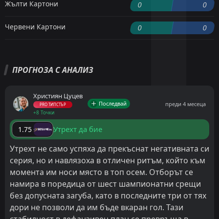
Жълти Картони
0
0
Червени Картони
0
0
ПРОГНОЗА С АНАЛИЗ
Християн Цуцев
Последвай
преди 4 месеца
PRO ТИПСТЪР
+8 Точки
Утрехт да бие
1.75
Утрехт не само успяха да прекъснат негативната си
серия, но и навлязоха в отличен ритъм, който към
момента им носи място в топ осем. Отборът се
намира в поредица от шест шампионатни срещи
без допусната загуба, като в последните три от тях
дори не позволи да им бъде вкаран гол. Тази