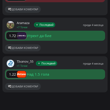
ДОБАВИ КОМЕНТАР
Aramaza
Последвай
преди 4 месеца
+7 Точки
Утрехт да бие
1.72
ДОБАВИ КОМЕНТАР
ТIvanov_55
Последвай
преди 4 месеца
+1 Точки
Над 1.5 гола
1.22
ДОБАВИ КОМЕНТАР