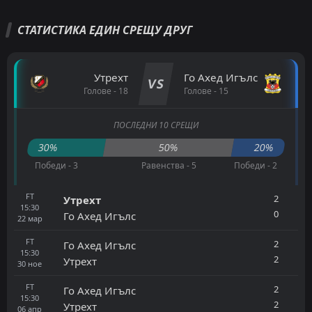
СТАТИСТИКА ЕДИН СРЕЩУ ДРУГ
Утрехт
Го Ахед Игълс
VS
Голове - 18
Голове - 15
ПОСЛЕДНИ 10 СРЕЩИ
30%
50%
20%
Победи - 3
Равенства - 5
Победи - 2
FT
2
Утрехт
15:30
0
Го Ахед Игълс
22
мар
FT
2
Го Ахед Игълс
15:30
2
Утрехт
30
ное
FT
2
Го Ахед Игълс
15:30
2
Утрехт
06
апр