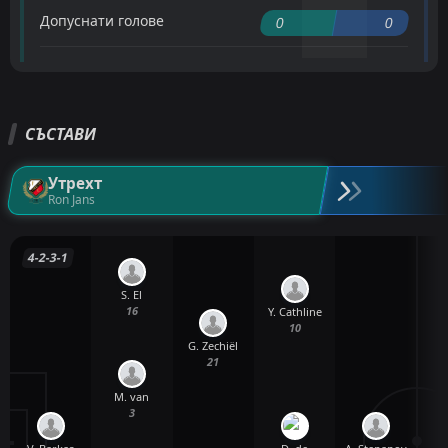
Допуснати голове
0
0
СЪСТАВИ
Утрехт
Ron Jans
4-2-3-1
S. El
16
Y. Cathline
10
G. Zechiël
21
M. van
3