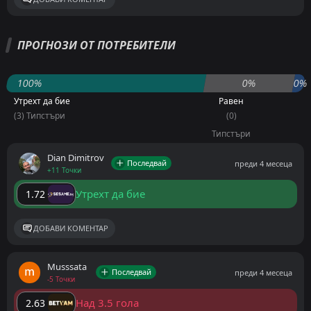
ПРОГНОЗИ ОТ ПОТРЕБИТЕЛИ
100%
0%
0%
Утрехт да бие
Равен
(3) Типстъри
(0)
Типстъри
Dian Dimitrov
Последвай
преди 4 месеца
+11 Точки
Утрехт да бие
1.72
ДОБАВИ КОМЕНТАР
Musssata
Последвай
преди 4 месеца
-5 Точки
Над 3.5 гола
2.63