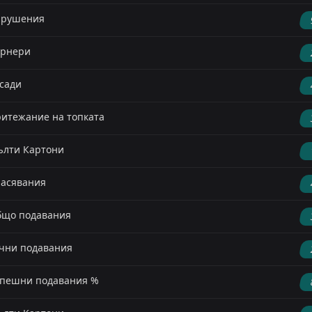
арушения
орнери
сади
итежание на топката
лти Картони
асявания
що подавания
чни подавания
пешни подавания %