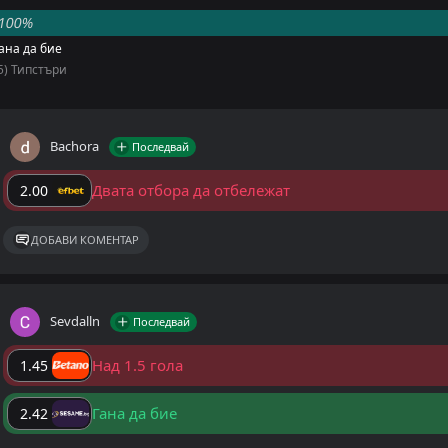
100%
ана да бие
5) Типстъри
Bachora
Последвай
Двата отбора да отбележат
2.00
ДОБАВИ КОМЕНТАР
Sevdalln
Последвай
Над 1.5 гола
1.45
Гана да бие
2.42