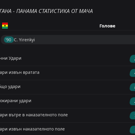
ГАНА - ПАНАМА СТАТИСТИКА ОТ МАЧА
Голове
'90 ︎
C. Yirenkyi
чни Удари
ари извън вратата
що удари
окирани удари
ари вътре в наказателното поле
ари извън наказателното поле