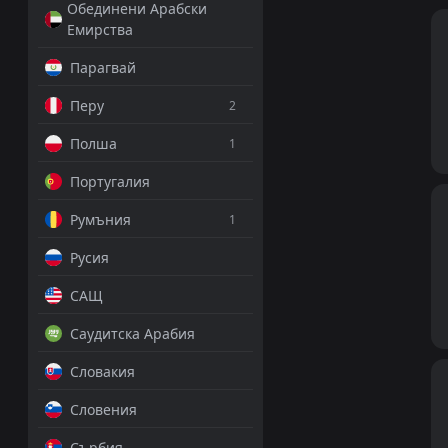
Обединени Арабски
Емирства
Парагвай
Перу
2
Полша
1
Португалия
Румъния
1
Русия
САЩ
Саудитска Арабия
Словакия
Словения
Сърбия