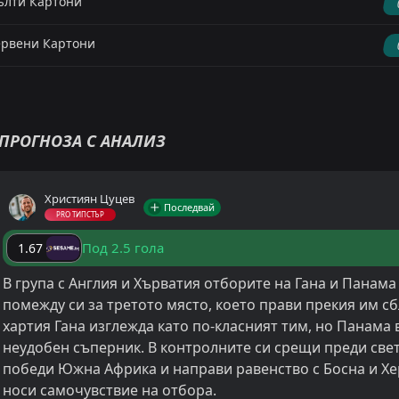
лти Картони
рвени Картони
ПРОГНОЗА С АНАЛИЗ
Християн Цуцев
Последвай
PRO ТИПСТЪР
Под 2.5 гола
1.67
В група с Англия и Хърватия отборите на Гана и Панам
помежду си за третото място, което прави прекия им с
хартия Гана изглежда като по-класният тим, но Панама 
неудобен съперник. В контролните си срещи преди св
победи Южна Африка и направи равенство с Босна и Хе
носи самочувствие на отбора.