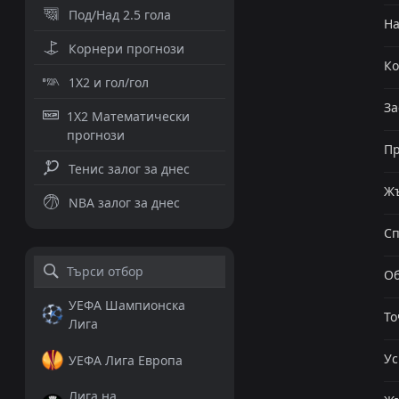
Под/Над 2.5 гола
Н
Корнери прогнози
К
1X2 и гол/гол
За
1X2 Математически
прогнози
Пр
Тенис залог за днес
Жъ
NBA залог за днес
Сп
Об
УЕФА Шампионска
То
Лига
Ус
УЕФА Лига Европа
Лига на