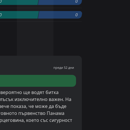
0
0
0
0
преди 52 дни
а вероятно ще водят битка
блъсък изключително важен. На
вече показа, че може да бъде
етовното първенство Панама
рцеговина, което със сигурност