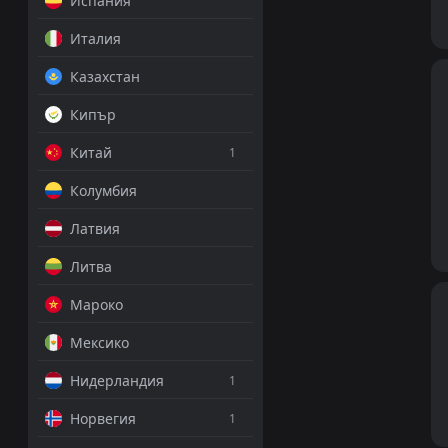
Испания
Италия
Казахстан
Кипър
Китай
1
Колумбия
Латвия
Литва
Мароко
Мексико
Нидерландия
1
Норвегия
1