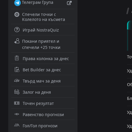
Телеграм Група
Спечели точки с
Колелото на късмета
Играй NostraQuiz
Покани приятел и
спечели +25 точки
То
Права колонка за днес
Bet Builder за днес
Уд
Твърд мач за деня
Об
Залог на деня
Бл
Точен резултат
Уд
Равенство прогнози
Гол/Гол прогнози
Уд