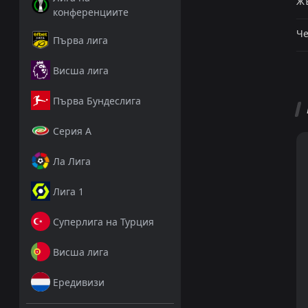
Жъ
конференциите
Че
Първа лига
Висша лига
Първа Бундеслига
Серия А
Ла Лига
Лига 1
Суперлига на Турция
Висша лига
Ередивизи