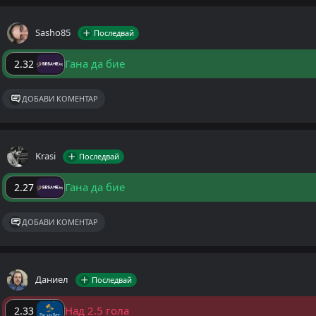
Sasho85
Последвай
Гана да бие
2.32
ДОБАВИ КОМЕНТАР
Krasi
Последвай
Гана да бие
2.27
ДОБАВИ КОМЕНТАР
Даниел
Последвай
Над 2.5 гола
2.33