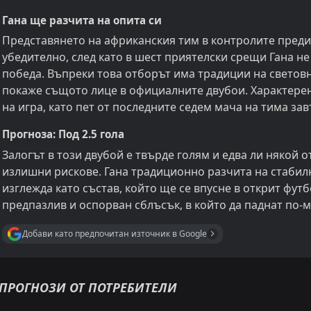
Гана ще разчита на опита си
Представянето на африканския тим в контролите пред
убедително, след като в шест приятелски срещи Гана не
победа. Въпреки това отборът има традиции на светов
покаже същото лице в официалните двубои. Характерен
на игра, като пет от последните седем мача на тима зав
Прогноза: Под 2.5 гола
Залогът в този двубой е твърде голям и едва ли някой 
излишни рискове. Гана традиционно разчита на стабил
изглежда като състав, който ще се впусне в открит фут
предпазлив и оспорван сблъсък, в който да паднат по-м
Добави като предпочитан източник в Google
ПРОГНОЗИ ОТ ПОТРЕБИТЕЛИ