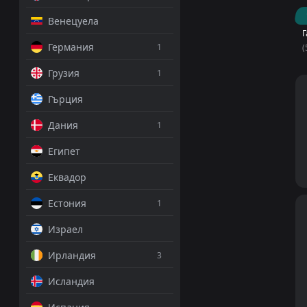
Венецуела
Г
Германия
1
(
Грузия
1
Гърция
Дания
1
Египет
Еквадор
Естония
1
Израел
Ирландия
3
Исландия