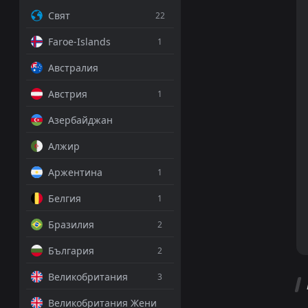
Свят
22
Faroe-Islands
1
Австралия
Австрия
1
Азербайджан
Алжир
Аржентина
1
Белгия
1
Бразилия
2
България
2
Великобритания
3
Великобритания Жени