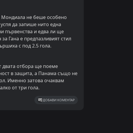
и Мондиала не беше особено
 успя да запише нито една
ни първенства и едва ли ще
 за Гана е предпазливият стил
ършиха с под 2.5 гола.
от двата отбора ще поеме
ност в защита, а Панама също не
бол. Именно затова очаквам
алко от три гола.
ДОБАВИ КОМЕНТАР