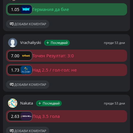
Германия да бие
1.05
ДОБАВИ КОМЕНТАР
Vrachaliyski
Последвай
преди 53 дни
Точен Резултат: 3:0
7.00
Над 2.5 / гол-гол: не
1.73
ДОБАВИ КОМЕНТАР
Nakata
Последвай
преди 53 дни
Под 3.5 гола
2.63
ДОБАВИ КОМЕНТАР