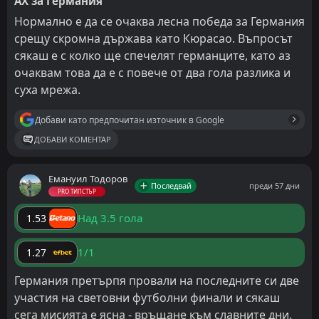
АХ за Германия
Нормално е да се очаква лесна победа за Германия
срещу скромна държава като Кюрасао. Въпросът
сякаш е с колко ще спечелят германците, като аз
очаквам това да е с повече от два гола разлика и
суха мрежа.
Добави като предпочитан източник в Google
ДОБАВИ КОМЕНТАР
Емануил Тодоров
Последвай
преди 57 дни
PRO ТИПСТЪР
Над 3.5 гола
1.53
1/1
1.27
Германия претърпя провали на последните си две
участия на световни футболни финали и сякаш
сега мисията е ясна - връщане към славните дни.