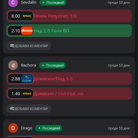
Sevdalln
Последвай
преди 53 дни
Точен Резултат: 5:0
8.00
Над 2.5 Гола ВП
2.10
ДОБАВИ КОМЕНТАР
Bachora
Последвай
преди 53 дни
Домакин/Под 3.5
2.88
Домакин / гол-гол: не
1.40
ДОБАВИ КОМЕНТАР
Drago
Последвай
преди 53 дни