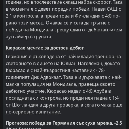
година, но впоследствие сякаш набра скорост. Така
в момента е с девет поредни победи. Надви САЩ с
2:1 в контрола, а преди това и Финландия с 4:0 по-
рано този месец. Очаква се и сега да тръгне с
победа на Мондиала срещу един от дебютантите и
аутсайдер в групата.
Кюрасао мечтае за достоен дебют
Германия е ръководена от най-младия треньор на
световното в лицето на Юлиан Нагелсман, докато
Кюрасао е с най-възрастния наставник - 78-
годинпият Дик Адвокаат. Това е и държавата с най-
малка популация на Мондиала, правеща своето
дебютно участие. Кюрасао надви с 4:0 Аруба в
последната си контрола, но преди нея падна с 1:4
от Шотландия в друга проверка, а сега го чака още
по-сериозно изпитание.
Прогноза: победа за Германия със суха мрежа, -2.5