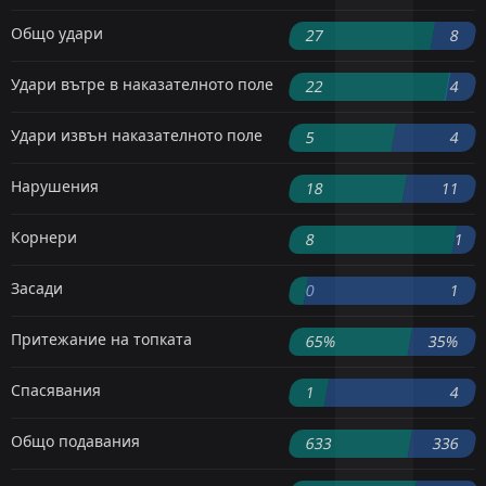
Общо удари
27
8
Удари вътре в наказателното поле
22
4
Удари извън наказателното поле
5
4
Нарушения
18
11
Корнери
8
1
Засади
0
1
Притежание на топката
65%
35%
Спасявания
1
4
Общо подавания
633
336