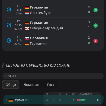
FT
4
Германия
18:45
W
0
Люксембург
10
Oct
FT
3
Германия
18:45
W
1
Северна Ирландия
07
Sep
FT
2
Словакия
18:45
L
0
Германия
04
Sep
Всички
Домакин
Гост
СВЕТОВНО ПЪРВЕНСТВО КЛАСИРАНЕ
FT
0
Кюрасао
20:00
L
ГРУПА E
2
Кот д'Ивоар
25
Jun
Общо
Домакин
Гост
FT
0
Еквадор
00:00
D
0
Кюрасао
21
Jun
М
П
Р
З
ГР
ПОСЛЕДНИ 5
Т
Германия
1
3
2
0
1
6
6
FT
7
Германия
17:00
L