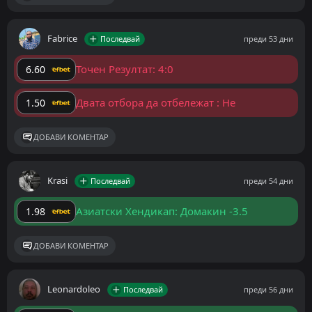
Fabrice
Последвай
преди 53 дни
Точен Резултат: 4:0
6.60
Двата отбора да отбележат : Не
1.50
ДОБАВИ КОМЕНТАР
Krasi
Последвай
преди 54 дни
Азиатски Хендикап: Домакин -3.5
1.98
ДОБАВИ КОМЕНТАР
Leonardoleo
Последвай
преди 56 дни