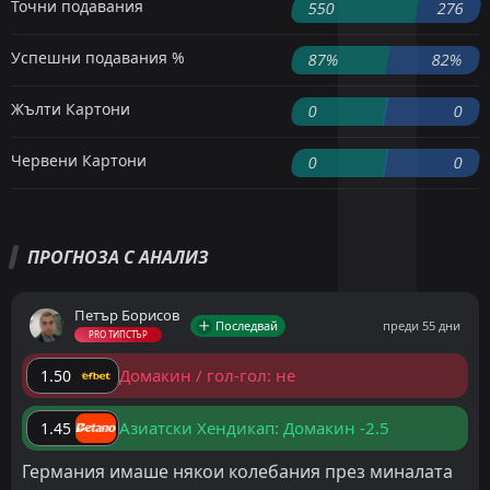
Точни подавания
550
276
Успешни подавания %
87%
82%
Жълти Картони
0
0
Червени Картони
0
0
ПРОГНОЗА С АНАЛИЗ
Петър Борисов
Последвай
преди 55 дни
PRO ТИПСТЪР
Домакин / гол-гол: не
1.50
Азиатски Хендикап: Домакин -2.5
1.45
Германия имаше някои колебания през миналата