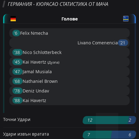
ГЕРМАНИЯ - КЮРАСАО СТАТИСТИКА ОТ МАЧА
Голове
'6 ︎
Felix Nmecha
Livano Comenencia
'21 ︎
'38 ︎
Nico Schlotterbeck
'45 ︎
Kai Havertz
(Дузпа)
'47 ︎
Jamal Musiala
'68 ︎
Nathaniel Brown
'78 ︎
Deniz Undav
'88 ︎
Kai Havertz
Точни Удари
12
2
Удари извън вратата
7
6