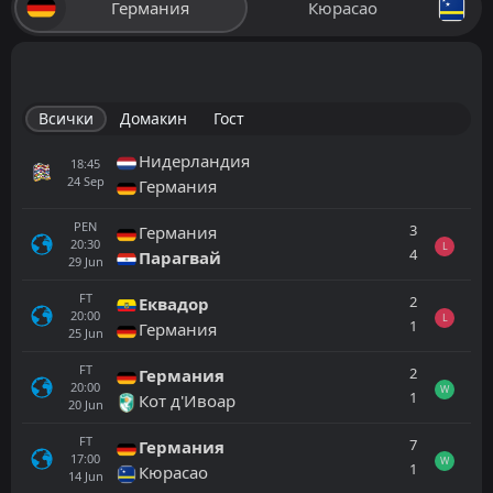
Германия
Кюрасао
Всички
Домакин
Гост
Нидерландия
18:45
24
Sep
Германия
PEN
3
Германия
20:30
L
4
Парагвай
29
Jun
FT
2
Еквадор
20:00
L
1
Германия
25
Jun
FT
2
Германия
20:00
W
1
Кот д'Ивоар
20
Jun
FT
7
Германия
17:00
W
1
Кюрасао
14
Jun