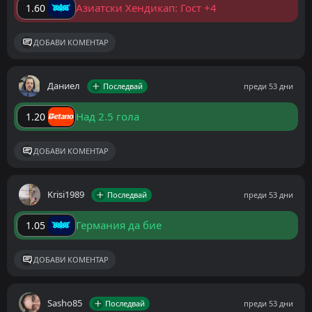
Азиатски Хендикап: Гост +4
1.60
ДОБАВИ КОМЕНТАР
Даниел
Последвай
преди 53 дни
Над 2.5 гола
1.20
ДОБАВИ КОМЕНТАР
Krisi1989
Последвай
преди 53 дни
Германия да бие
1.05
ДОБАВИ КОМЕНТАР
Sasho85
Последвай
преди 53 дни