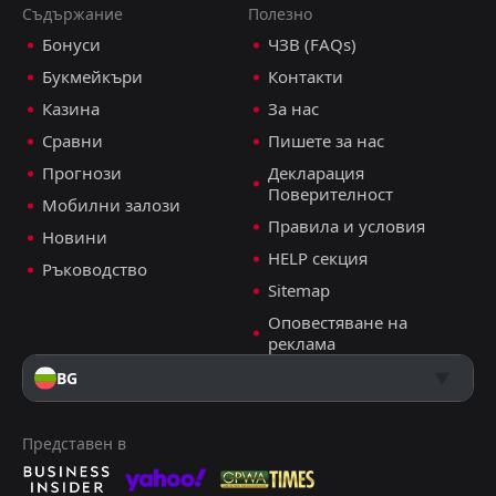
01:00
D
0
Съдържание
Полезно
Кюрасао
19
Nov
Бонуси
ЧЗВ (FAQs)
Бермуда
21:00
Букмейкъри
Контакти
15
Nov
Кюрасао
Казина
За нас
FT
0
Бермуда
Сравни
Пишете за нас
00:00
W
7
Кюрасао
14
Nov
Прогнози
Декларация
Поверителност
FT
1
Мобилни залози
Кюрасао
23:00
D
Правила и условия
1
Тринидад и Тобаго
Новини
14
Oct
HELP секция
Ръководство
Кюрасао
20:00
Sitemap
11
Oct
Тринидад и Тобаго
Оповестяване на
реклама
FT
2
Кюрасао
23:00
W
0
Ямайка
BG
10
Oct
Представен в