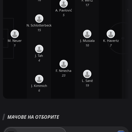
F. Wirtz
17
A. Pavlović
S.
5
N. Schlotterbeck
15
M. Neuer
K. Havertz
J. Musiala
1
7
10
J. Tah
4
F. Nmecha
J. 
23
L. Sané
19
J. Kimmich
6
МАЧОВЕ НА ОТБОРИТЕ