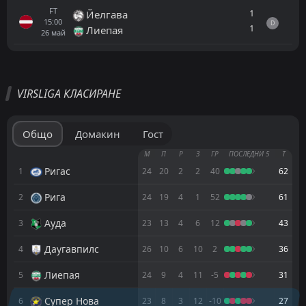
FT
1
Йелгава
15:00
D
1
Лиепая
26
май
Всички
Домакин
Гост
VIRSLIGA КЛАСИРАНЕ
Ригас
16:00
15
окт
Супер Нова
Общо
Домакин
Гост
Йелгава
М
П
Р
З
ГР
ПОСЛЕДНИ 5
Т
14:00
05
сеп
Супер Нова
Ригас
1
24
20
2
2
40
62
Рига
2
24
19
4
1
52
61
Ауда
16:00
28
авг
Супер Нова
Ауда
3
23
13
4
6
12
43
Супер Нова
12:00
Даугавпилс
4
26
10
6
10
2
36
22
авг
Даугавпилс
Лиепая
5
24
9
4
11
-5
31
Супер Нова
13:00
Супер Нова
6
23
8
3
12
-10
27
09
авг
Лиепая