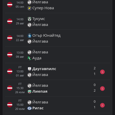
Йелгава
14:00
05
сеп
Супер Нова
Тукумс
14:00
29
авг
Йелгава
Огър Юнайтед
14:00
22
авг
Йелгава
Йелгава
13:00
09
авг
Ауда
FT
2
Даугавпилс
13:00
L
1
Йелгава
01
авг
FT
0
Йелгава
15:30
L
2
Лиепая
26
юли
FT
0
Йелгава
15:00
L
1
Ригас
20
юли