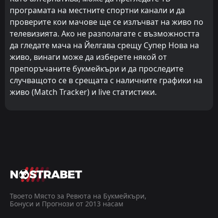
програмата на местните спортни канали и да
проверите кои мачове ще се излъчват на живо по
телевизията. Ако не разполагате с възможността
да гледате мача на Йелгава срещу Супер Нова на
живо, винаги може да изберете някой от
препоръчаните букмейкъри и да проследите
случващото се в срещата с наличните графики на
живо (Match Tracker) и live статистики.
Твоето Място за Ревюта на Букмейкъри,
Бонуси и Прогнози от 2013 насам