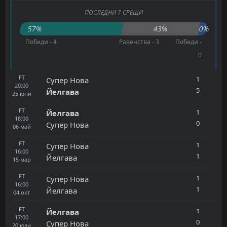
ПОСЛЕДНИ 7 СРЕЩИ
57%
43%
0%
Победи - 4
Равенства - 3
Победи -
0
FT
1
Супер Нова
20:00
5
Йелгава
25
юни
FT
1
Йелгава
18:00
0
Супер Нова
06
май
FT
1
Супер Нова
16:00
1
Йелгава
15
мар
FT
1
Супер Нова
16:00
1
Йелгава
04
окт
FT
1
Йелгава
17:00
0
Супер Нова
20
юли