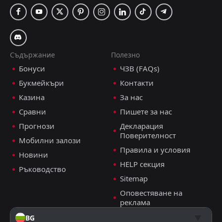
Съдържание
Полезно
Бонуси
ЧЗВ (FAQs)
Букмейкъри
Контакти
Казина
За нас
Сравни
Пишете за нас
Прогнози
Декларация
Поверителност
Мобилни залози
Правила и условия
Новини
HELP секция
Ръководство
Sitemap
Оповестяване на
реклама
BG