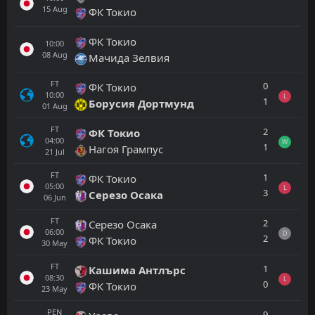
15
Aug
ФК Токио
ФК Токио
10:00
08
Aug
Мачида Зелвия
FT
0
ФК Токио
10:00
L
1
Борусия Дортмунд
01
Aug
FT
2
ФК Токио
04:00
W
1
Нагоя Грампус
21
Jul
FT
1
ФК Токио
05:00
L
3
Серезо Осака
06
Jun
FT
2
Серезо Осака
06:00
D
2
ФК Токио
30
May
FT
1
Кашима Антлърс
08:30
L
0
ФК Токио
23
May
PEN
9