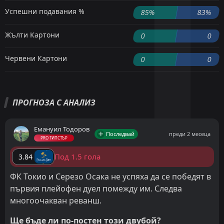
Успешни подавания %
85%
83%
Жълти Картони
0
0
Червени Картони
0
0
ПРОГНОЗА С АНАЛИЗ
Емануил Тодоров
Последвай
преди 2 месеца
PRO ТИПСТЪР
Под 1.5 гола
3.84
ФК Токио и Серезо Осака не успяха да се победят в
първия плейофен дуел помежду им. Следва
многоочакван реванш.
Ще бъде ли по-постен този двубой?