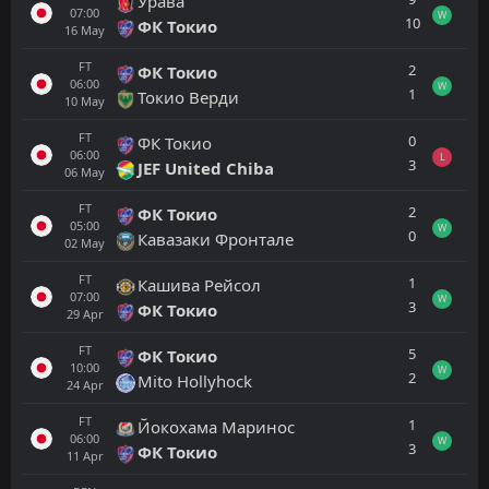
Урава
07:00
W
10
ФК Токио
16
May
FT
2
ФК Токио
06:00
W
1
Токио Верди
10
May
FT
0
ФК Токио
06:00
L
3
JEF United Chiba
06
May
FT
2
ФК Токио
05:00
W
0
Кавазаки Фронтале
02
May
FT
1
Кaшивa Рeйcoл
07:00
W
3
ФК Токио
29
Apr
FT
5
ФК Токио
10:00
W
2
Mito Hollyhock
24
Apr
FT
1
Йокохама Маринос
06:00
W
3
ФК Токио
11
Apr