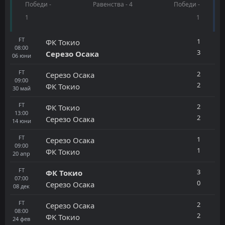
Победи -
Равенства - 4
Победи -
1
1
FT
1
ФК Токио
08:00
3
Серезо Осака
06
юни
FT
2
Серезо Осака
09:00
2
ФК Токио
30
май
FT
2
ФК Токио
13:00
2
Серезо Осака
14
юни
FT
1
Серезо Осака
09:00
1
ФК Токио
20
апр
FT
3
ФК Токио
07:00
0
Серезо Осака
08
дек
FT
2
Серезо Осака
08:00
2
ФК Токио
24
фев