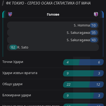
ФК ТОКИО - СЕРЕЗО ОСАКА СТАТИСТИКА ОТ МАЧА
Голове
S. Homma
'10 ︎
S. Sakuragawa
'35 ︎
S. Sakuragawa
'43 ︎
'62 ︎
R. Sato
Точни Удари
4
6
Удари извън вратата
9
3
Общо удари
22
12
Блокирани удари
9
3