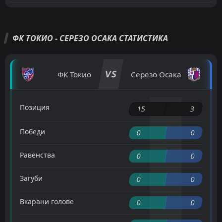
ФК ТОКИО - СЕРЕЗО ОСАКА СТАТИСТИКА
VS
ФК Токио
Серезо Осака
Позиция
15
3
Победи
0
0
Равенства
0
0
Загуби
0
0
Вкарани голове
0
0