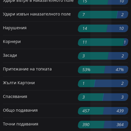
Удари вътре в наказателното поле
15
10
Удари извън наказателното поле
7
2
Нарушения
14
10
Корнери
11
1
Засади
3
2
Притежание на топката
53%
47%
Жълти Картони
1
2
Спасявания
3
3
Общо подавания
457
439
Точни подавания
390
364