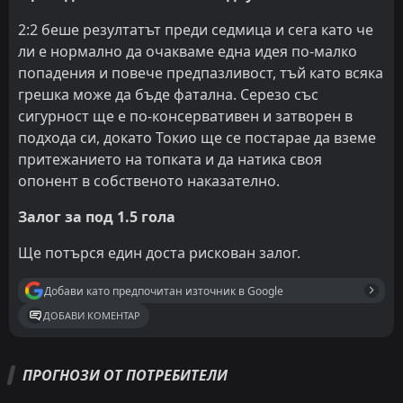
2:2 беше резултатът преди седмица и сега като че
ли е нормално да очакваме една идея по-малко
попадения и повече предпазливост, тъй като всяка
грешка може да бъде фатална. Серезо със
сигурност ще е по-консервативен и затворен в
подхода си, докато Токио ще се постарае да вземе
притежанието на топката и да натика своя
опонент в собственото наказателно.
Залог за под 1.5 гола
Ще потърся един доста рискован залог.
Добави като предпочитан източник в Google
ДОБАВИ КОМЕНТАР
ПРОГНОЗИ ОТ ПОТРЕБИТЕЛИ