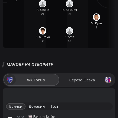
1
A. Scholz
K. Koizumi
24
37
M. Ryan
9
S. Muroya
K. Sato
2
16
МАЧОВЕ НА ОТБОРИТЕ
ФК Токио
Серезо Осака
Всички
Домакин
Гост
Висел Кобе
10:00